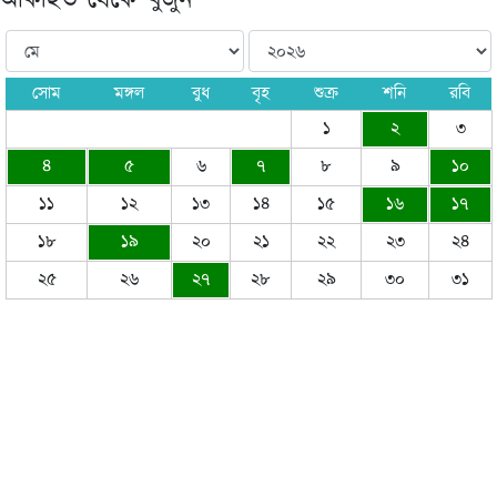
আর্কাইভ থেকে খুঁজুন
সোম
মঙ্গল
বুধ
বৃহ
শুক্র
শনি
রবি
১
২
৩
৪
৫
৬
৭
৮
৯
১০
১১
১২
১৩
১৪
১৫
১৬
১৭
১৮
১৯
২০
২১
২২
২৩
২৪
২৫
২৬
২৭
২৮
২৯
৩০
৩১