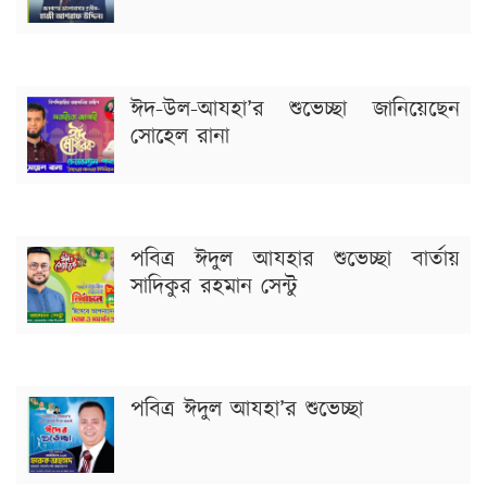
ঈদ-উল-আযহা’র শুভেচ্ছা জানিয়েছেন
সোহেল রানা
পবিত্র ঈদুল আযহার শুভেচ্ছা বার্তায়
সাদিকুর রহমান সেন্টু
পবিত্র ঈদুল আযহা’র শুভেচ্ছা