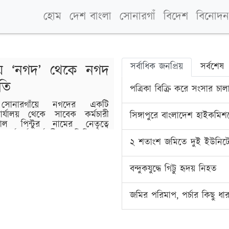
হোম
দেশ বাংলা
সোনারগাঁ
বিদেশ
বিনোদন
সর্বাধিক জনপ্রিয়
সর্বশেষ
য়ে ‘নগদ’ থেকে নগদ
তি
পত্রিকা বিক্রি করে সংসার চাল
র সোনারগাঁয়ে নগদের একটি
 কার্যালয় থেকে সাবেক কর্মচারী
সিঙ্গাপুরে বাংলাদেশ হাইকমিশন
 পিন্টুর নামের নেতৃত্বে
ুখে কর্মকর্তা-কর্মচারীদের জিম্মি করে
২ শতাংশ জমিতে দুই ইউনিট
তে ক্ষতির পরিমাণ প্রায় কোটি
নিবার (২ মে) সকালে উপজেলার
গদের ডিস্ট্রিবিউটর কার্যালয়ে এই
বন্দুকযুদ্ধে গিট্টু হৃদয় নিহত
জমির পরিমাপ, পর্চার কিছু ধা