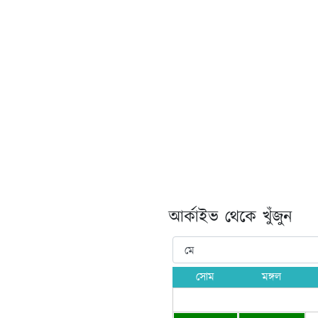
আর্কাইভ থেকে খুঁজুন
সোম
মঙ্গল