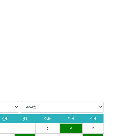
বুধ
বৃহ
শুক্র
শনি
রবি
১
২
৩