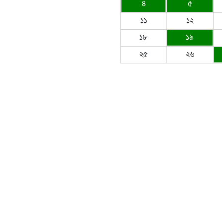
৪
৫
১১
১২
১৮
১৯
২৫
২৬