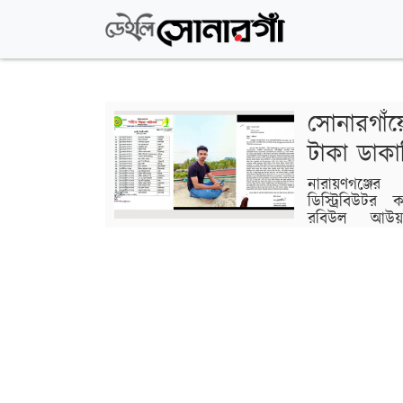
সোনারগাঁ
টাকা ডাকা
নারায়ণগঞ্জে
ডিস্ট্রিবিউটর
রবিউল আউয়াল
আগ্নেয়াস্ত্রের ম
নগদ ৭ লাখ টাকা ও মোবাইল ফোন লুট করেছে। এ
টাকা বলে দাবি করেছেন নগদের পরিবেশক। শ
মোগরাপাড়া চৌরাস্তায় অবস্থিত জালাল টাওয়ারে ন
হামলার ঘটনা…
বিস্তারিত