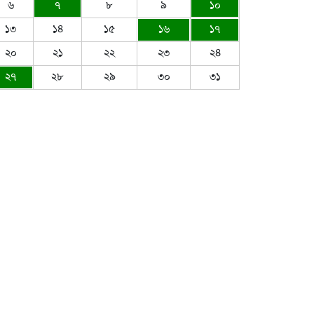
৬
৭
৮
৯
১০
১৩
১৪
১৫
১৬
১৭
২০
২১
২২
২৩
২৪
২৭
২৮
২৯
৩০
৩১