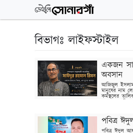
বিভাগঃ লাইফস্টাইল
একজন সাঈ
অবসান
আজিজুল ইসলাম 
মানুষের নাম ল
কর্মস্থলের তালি
নন; তারা নিজে
না; তারা সময়কে লিপিবদ্ধ করেন, সমাজকে প্রশ্ন ক
নীরব…
পবিত্র ঈদু
বিস্তারিত
পবিত্র ঈদুল আ