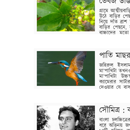
ভেষজ উদ্ভ
বিস্তারিত
গ্রামে আত্মীয়ব
উঠে বাড়ির পে
নিয়ে দাঁত ব্র
বাড়ির পেছনে, 
বাচ্চাদের ম
তারাকান্দার কলেজ রোড এলাকায়…
বিস্তারিত
পাতি মাছর
জহিরুল ইসলামছ
মা’পাখিটা তখন
মা’পাখিটা উ
ক্যামেরার সার্
দেওয়ার যে বা
ক্ষণগুলো আমাকে খুব ভাবিয়েছে। একেবারে আমাদে
বিস্তারিত
সৌমিত্র : 
বাংলা চলচ্চিত্
ধরে অভিনয় জগত