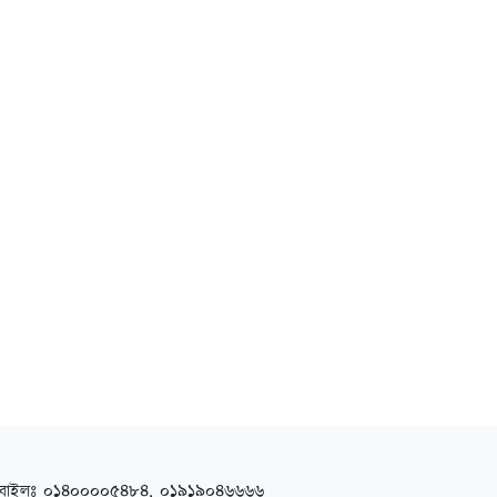
বাইলঃ ০১৪০০০০৫৪৮৪, ০১৯১৯০৪৬৬৬৬