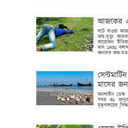
সরকারের প্রধান
স্বাভাবিক। তিনি আমৃত্যু রাজনীতিতে যুক্ত ছ
রাজনীতিকে সোজা পথে পরিচালিত…
আজকের এ
বিস্তারিত
ঘটে যাওয়া আজ
জন্ম-মৃত্যু 
আয়োজন ‘ইতিহা
মাঘ ১৪৩১ বঙ্গা
জনদের জন্ম-মৃত
গ্রেট ব্রিটেন এবং…
বিস্তারিত
সেন্টমার্
মাসের জন্
অনলাইন ডেস্ক : 
সময় ৩১ জানুয়া
মন্ত্রণালয়ের সি
নিষিদ্ধ। এ দিকে
এই নিষেধাজ্ঞা তুলে নেয়ার দাবি জানালেও এ পর্যন্