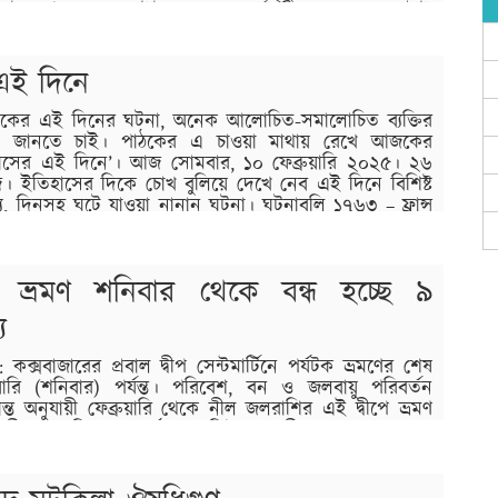
 উপদেষ্টা মুহাম্মদ ইউনূস শোকবার্তা দিয়েছেন। দেওয়াটাই
িলেন; রাজনৈতিক অঙ্গনে খুব একটা কিছু করতে না পারলেও
ই দিনে
কের এই দিনের ঘটনা, অনেক আলোচিত-সমালোচিত ব্যক্তির
আমরা জানতে চাই। পাঠকের এ চাওয়া মাথায় রেখে আজকের
সের এই দিনে’। আজ সোমবার, ১০ ফেব্রুয়ারি ২০২৫। ২৬
ব্দ। ইতিহাসের দিকে চোখ বুলিয়ে দেখে নেব এই দিনে বিশিষ্ট
্যু, দিনসহ ঘটে যাওয়া নানান ঘটনা। ঘটনাবলি ১৭৬৩ – ফ্রান্স
টিন ভ্রমণ শনিবার থেকে বন্ধ হচ্ছে ৯
য
কক্সবাজারের প্রবাল দ্বীপ সেন্টমার্টিনে পর্যটক ভ্রমণের শেষ
রি (শনিবার) পর্যন্ত। পরিবেশ, বন ও জলবায়ু পরিবর্তন
দ্ধান্ত অনুযায়ী ফেব্রুয়ারি থেকে নীল জলরাশির এই দ্বীপে ভ্রমণ
 দ্বীপের বাসিন্দা ও পর্যটন সংশ্লিষ্ট ব্যবসায়ীরা আরও এক মাস
ত সিদ্ধান্তের কোনো পরিবর্তন হয়নি। পর্যটন…