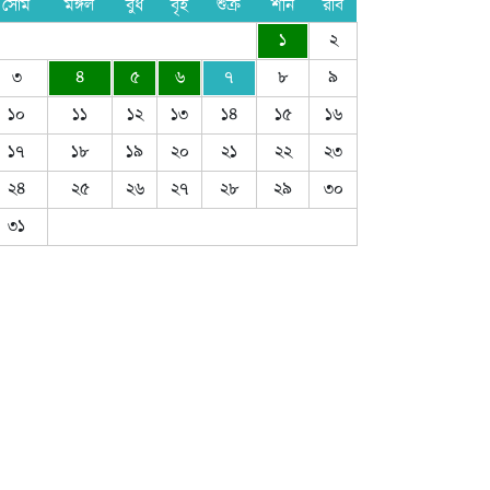
সোম
মঙ্গল
বুধ
বৃহ
শুক্র
শনি
রবি
১
২
৩
৪
৫
৬
৭
৮
৯
১০
১১
১২
১৩
১৪
১৫
১৬
১৭
১৮
১৯
২০
২১
২২
২৩
২৪
২৫
২৬
২৭
২৮
২৯
৩০
৩১