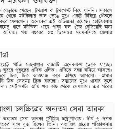
িদ মটকিলা ঔষধিগুণ
াড়ি বেড়াতে গেছেন, টুথব্রাশ বা টুথপেস্ট নিয়ে যাননি। সকালে
ছন থেকে মটকিলার ডাল ভেঙে মুখে একটু চিবিয়ে থেঁতলে
াশ করে ফেললেন। অনেকের এই অভিজ্ঞতা রয়েছে। ছোটবেলায়
বনের ধারে মটকিলা গাছে পাকা ফল খুঁজে বেড়িয়েছি অন্য
তো আমিও। গত বছরের ২৩ ডিসেম্বর ময়মনসিংহ জেলার
াঙা
োট্ট পাতি মাছরাঙার বাচ্চাটি অনেকক্ষণ ডেকে যাচ্ছে।
ও ঘুরছে পুকুরের এদিক ওদিক। এদিকে সন্ধ্যা ঘনিয়ে আসছে।
চ্চস্বরে চিক, চিক আওয়াজ করে এগিয়ে আসলো। আমার
টারটি ঠিক সেসময় ক্লিক করলো। সন্তানের মুখে খাবার তুলে
সনা। সেইক্ষণটা আমি খুব কাছ থেকে দেখলাম। এর পরের
র মনুষ্যকুলেও…
বাংলা চলচ্চিত্রের অন্যতম সেরা তারকা
রের অন্যতম সেরা তারকা সৌমিত্র চট্টোপাধ্যায়। দীর্ঘ ৬ দশক
ের সঙ্গে যুক্ত ছিলেন তিনি। সত্যজিৎ রায়ের পরিচালনায়