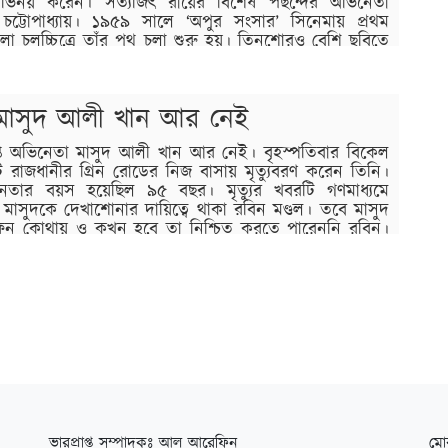
ভিনয় করেন। সত্যজিৎ রায়ের বিশেষ পছন্দের অভিনেতা
 চট্টোপাধ্যায়। ১৯৫৯ সালে ‘অপুর সংসার’ সিনেমায় প্রথম
া চলচ্চিত্রে তাঁর পথ চলা শুরু হয়। তিনশোরও বেশি ছবিতে
মাসুদ আলী খান আর নেই
প্ত অভিনেতা মাসুদ আলী খান আর নেই। বৃহস্পতিবার বিকেল
 রাজধানীর গ্রিন রোডের নিজ বাসায় মৃত্যুবরণ করেন তিনি।
িনেতার বয়স হয়েছিল ৯৫ বছর। মৃত্যুর খবরটি গণমাধ্যমে
 মাসুদকে দেখাশোনার দায়িত্বে থাকা রবিন মণ্ডল। তবে মাসুদ
ফন কোথায় ও কখন হবে তা নিশ্চিত করতে পারেননি রবিন।
ভারপ্রাপ্ত সম্পাদকঃ আল আরেফিন
মো