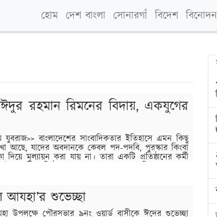
হোম
দেশ বাংলা
সোনারগাঁ
বিদেশ
বিনোদন
দুর রহমান রিমনের বিদায়, একযুগের
যুবরাজ>> বাংলাদেশের সাংবাদিকতার ইতিহাসে এমন কিছু
েখা আছে, যাদের অবদানকে কেবল পদ-পদবি, পুরস্কার কিংবা
কা দিয়ে মূল্যায়ন করা যায় না। তারা একটি প্রতিষ্ঠানের কর্মী
রাই একটি প্রতিষ্ঠান। তারা কেবল সংবাদ পরিবেশন করেন
রেন, রাষ্ট্রকে জবাবদিহির মুখোমুখি দাঁড় করান এবং মানুষের
ল আযহা’র শুভেচ্ছা
যহা উপলক্ষে পৌরসভার ৯নং ওয়ার্ড বাসীকে ঈদের শুভেচ্ছা