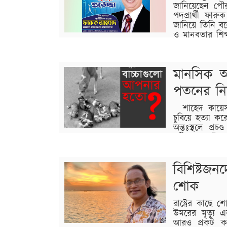
জানিয়েছেন পৌ
পদপ্রার্থী ফা
জানিয়ে তিনি বলে
ও মানবতার শিক্
ও পারস্পরিক ভালোবাসা আরও সুদৃঢ় হোক এটাই
বিস্তারিত
মানসিক অ
পতনের নির
শাহেদ কায়েস: 
চুবিয়ে হত্যা
অন্তঃস্থলে প্র
পরিমণ্ডল কেঁপ
নিষ্ঠুরতা চিনেও ওঠেনি—এভাবে নিধন! আমরা প্রায
সত্য…
বিশিষ্টজনদ
বিস্তারিত
শোক
রাষ্ট্রের কাছে 
উমরের মৃত্যু এ
আরও প্রকট করে