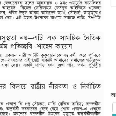
র স্বেচ্ছাসেবক দলের আহবায়ক ও ৯নং ওয়ার্ডের কাউন্সিলর
রুক আহমেদ। নিজের ভেরিফাইড ফেসবুক আইডিতে শুভেচ্ছা
ন, পবিত্র ঈদুল আযহা আমাদের ত্যাগ, সৌহার্দ্য, ভ্রাতৃত্ববোধ
ষা দেয়। এই মহান উৎসবের মাধ্যমে সমাজে শান্তি, সম্প্রীতি
…
সুস্থতা নয়—এটি এক সামষ্টিক নৈতিক
্মম প্রতিচ্ছবি -শাহেদ কায়েস
একজন নারী আটটি কুকুরছানাকে বস্তাবন্দী করে পানিতে
 করেছে—সংবাদের এই ছোট্ট বাক্যটি আমাদের সমাজের গভীরতম
চণ্ড ধাক্কা দেয়। একটি প্রাণও যখন ব্যথা পায়, তখন পৃথিবীর
ে ওঠে; সেখানে আটটি নবজাতক জীব, যারা এখনো পৃথিবীর
়ই শুনি, “এমন কাজ নিশ্চয়ই মানসিক অসুস্থতার ফল।” কিন্তু
ের বিদায়ে রাষ্ট্রীয় নীরবতা ও নির্বাচিত
আর
শোক প্রকাশ কি শুধু সৌজন্য, নাকি নৈতিক দায়িত্ব? বদরুদ্দীন
বং অন্তর্বর্তী সরকারের বেছে বেছে শোক প্রকাশ–এ প্রশ্নকে
ছে। অবশেষে বদরুদ্দীন উমরের মৃত্যুতে অন্তর্বর্তীকালীন