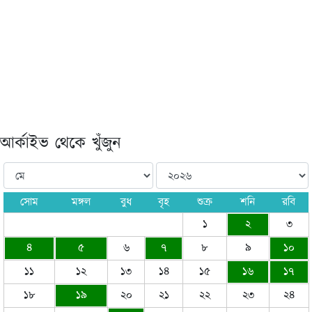
আর্কাইভ থেকে খুঁজুন
সোম
মঙ্গল
বুধ
বৃহ
শুক্র
শনি
রবি
১
২
৩
৪
৫
৬
৭
৮
৯
১০
১১
১২
১৩
১৪
১৫
১৬
১৭
১৮
১৯
২০
২১
২২
২৩
২৪