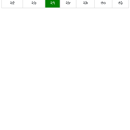
২৫
২৬
২৭
২৮
২৯
৩০
৩১