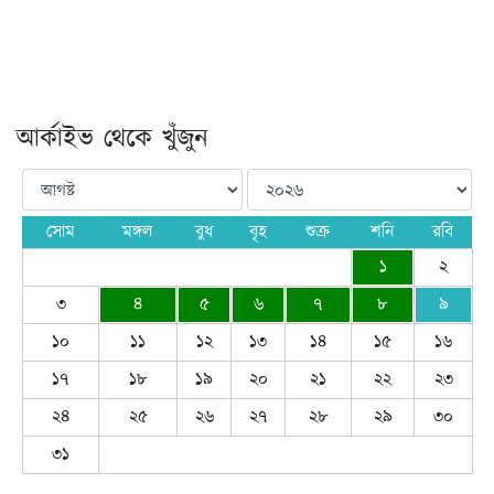
আর্কাইভ থেকে খুঁজুন
সোম
মঙ্গল
বুধ
বৃহ
শুক্র
শনি
রবি
১
২
৩
৪
৫
৬
৭
৮
৯
১০
১১
১২
১৩
১৪
১৫
১৬
১৭
১৮
১৯
২০
২১
২২
২৩
২৪
২৫
২৬
২৭
২৮
২৯
৩০
৩১