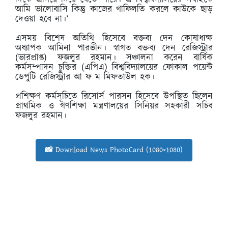
দিকে এগিয়ে নিয়ে যেতে পারে। এ বিশ্ববিদ্যালয়ের সবাইকে
আমি ভালোবাসি কিন্তু কাজের গাফিলতি করলে কাউকে ছাড়
দেওয়া হবে না।’
এসময় বিশেষ অতিথি হিসেবে বক্তব্য দেন কোষাধ্যক্ষ
অধ্যাপক আমিনা পারভীন। স্বাগত বক্তব্য দেন রেজিস্ট্রার
(ভারপ্রাপ্ত) ফজলুর রহমান। সঞ্চালনা করেন বার্ষিক
কর্মসম্পাদন চুক্তির (এপিএ) বিশ্ববিদ্যালয়ের ফোকাল পয়েন্ট
ডেপুটি রেজিস্ট্রার আ ফ ম মিফতাউল হক।
প্রশিক্ষণ কর্মসূচিতে রিসোর্স পারসন হিসেবে উপস্থিত ছিলেন
প্রাথমিক ও গণশিক্ষা মন্ত্রণালয়ের সিনিয়র সহকারী সচিব
ফজলুর রহমান।
📸 Download News PhotoCard (1080×1080)