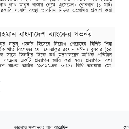
াখ লাখ মানুষ রাস্তায় নেমে এসেছেন। রোববার (১ মার্চ)
কারি সংবাদ সংস্থা তাসনিম নিউজ এজেন্সির প্রকাশ করা
ায় এই বিষয়ে জানা গেছে। ইরানের সর্বোচ্চ নেতা আয়াতুল্লাহ
র দিন আজ রোববার রাজধানী তেহরান, মধ্যাঞ্চলীয় ইয়াসুজসহ
 রহমান বাংলাদেশ ব্যাংকের গভর্নর
ংকের নতুন গভর্নর হিসেবে নিয়োগ পেয়েছেন বিশিষ্ট শিল্প
্থিক খাত বিশেষজ্ঞ মো. মোস্তাকুর রহমান মঈন। বুধবার (২৫
কেল সাড়ে তিনটার দিকে অর্থ মন্ত্রণালয়ের আর্থিক প্রতিষ্ঠান
সংক্রান্ত একটি প্রজ্ঞাপন জারি করা হয়। প্রজ্ঞাপনে বলা
দেশ ব্যাংক অর্ডার ১৯৭২’-এর ১০(৫) বিধি অনুযায়ী মো.
ভারপ্রাপ্ত সম্পাদকঃ আল আরেফিন
মো