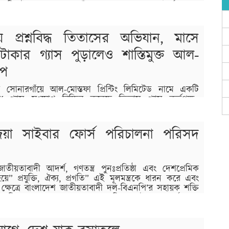
ির নিচেই চাপা পড়েছে তাঁর শেষ সম্বলের ঘর। পুনর্বাসন না
লসহ দেড় শতাধিক মানুষ…
ে প্রশ্নবিদ্ধ তিতাসের অভিযান, মাসে
াকার গ্যাস পুড়ালেও শাস্তিমুক্ত আল-
ুপ
সোনারগাঁয়ে আল-মোস্তফা প্রিন্টিং লিমিটেড নামে একটি
 গ্যাস সংযোগ বিচ্ছিন্ন করেছে তিতাস গ্যাস কর্তৃপক্ষ।
রোজপুর ইউনিয়নের ইসলামপুর এলাকায় এই অভিযান পরিচালিত
 হলেও শেষ পর্যন্ত কোনো জরিমানা বা আইনি ব্যবস্থা ছাড়াই
যম কর্মী ও স্থানীয়দের…
য়া সাইবার ফোর্স পরিচালনা পরিসদ
য়তাবাদী আদর্শ, গণতন্ত্র পুনঃপ্রতিষ্ঠা এবং দেশপ্রেমিক
 হয়ে” প্রযুক্তি, ঐক্য, প্রগতি” এই মূলমন্ত্রকে ধারন করে এবং
ির ক্ষেত্রে বাংলাদেশ জাতীয়তাবাদী দল-বিএনপি’র সহায়ক শক্তি
র ভূমিকা পালনের লক্ষে “তারেক জিয়া সাইবার ফোর্স” এর
ি ও যুগোপযোগী করে তোলার উদ্দেশ্যে ১৯ সদস্য বিশিষ্ট