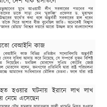
আগে, দেশ যাক রসাতলে
যুত্থানের মুখে আওয়ামী লীগ সরকারের পতনের পর
াদের ডাকে সাড়া দেন ‘মুরুব্বি’ প্রফেসর ড. মুহাম্মদ
্ধারের স্বার্থে’র কথা বলে অন্তর্বর্তী সরকারের হাল ধরেন
তাঁকে ঘিরে আশার বীজ বুনেছিল জাতি। অনেকেই বিশ্বাস
জাদুর ছোঁয়ায়’ বিশ্বের দুয়ারে আরো উজ্জ্বল হবে বাংলাদেশের
…
 যতো বেআইনি কাজ
েআইনি কাজ বিভিন্ন প্রতিষ্ঠান সদ্যোবিদায়ি অন্তর্বর্তী
েসব সুবিধা আদায় করে নিয়েছে, সে সম্পর্কে দুজন বিশিষ্ট
 দিয়েছেন। মনজিল মোরসেদ সুপ্রিম কোর্টের জ্যেষ্ঠ
মোরসেদ বলেন, জনগণের প্রতিনিধি দ্বারা রাষ্ট্র পরিচালনা
চ্ছে আমাদের সংবিধানের মৌলিক চেতনা। ফলে যাঁরা রাষ্ট্র
 স্বার্থের…
নিহত হওয়ার ঘটনায় ইরানে লাখ লাখ
্তায় নেমে এসেছেন
 ইসরায়েলের যৌথ হামলায় আয়াতুল্লাহ আলী খামেনি নিহত হওয়ার