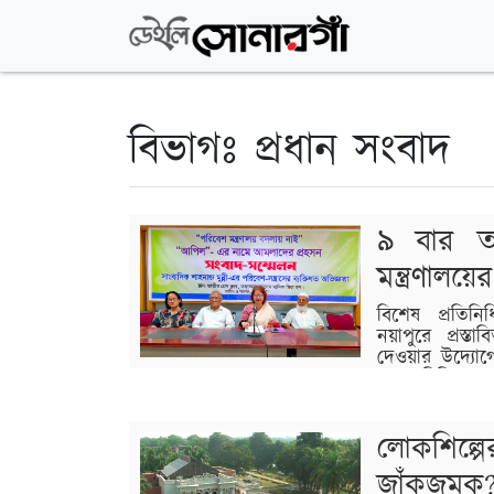
বিভাগঃ প্রধান সংবাদ
৯ বার তদ
মন্ত্রণালয়
বিশেষ প্রতিন
নয়াপুরে প্রস
দেওয়ার উদ্যো
কথাসাহিত্যিক 
তদন্তে এলাকাটি আবাসিক হিসেবে প্রমাণিত হও
আগামী ৬ আগস্ট আপিল কর্তৃপক্ষের শুনানির মাধ্
লোকশিল্প
বিস্তারিত
জাঁকজমক