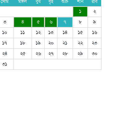
সোম
মঙ্গল
বুধ
বৃহ
শুক্র
শনি
রবি
১
২
৩
৪
৫
৬
৭
৮
৯
১০
১১
১২
১৩
১৪
১৫
১৬
১৭
১৮
১৯
২০
২১
২২
২৩
২৪
২৫
২৬
২৭
২৮
২৯
৩০
৩১