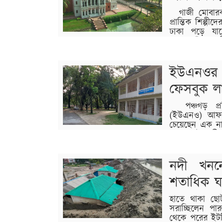
গাজী মোবারক 
প্রান্তিক শিল্পী
ঢাকা পড়ে যাচ
সোনারগাঁয়ে অবস
ও কারুশিল্পের ধারক হলেও, ভেতরে ঢুকলে মনে হয় 
ইউএনওর 
বিস্তারিত
ফেসবুক ল
পঞ্চগড় প্রতিন
(ইউএনও) আফর
চেয়েছেন এক ন
করেন ওই নারী।
এ ঘটনা ঘটে। এ ঘটনার পর ওই দিন সন্ধ্যায় পঞ
নদী খনন
বিস্তারিত
শতাধিক 
হাতে থাকা ছো
সরাচ্ছিলেন পা
থেকে পরের ইট