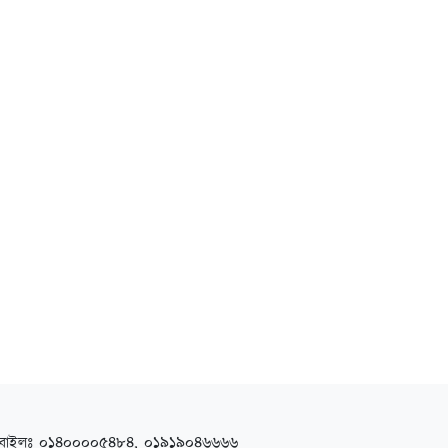
বাইলঃ ০১৪০০০০৫৪৮৪, ০১৯১৯০৪৬৬৬৬