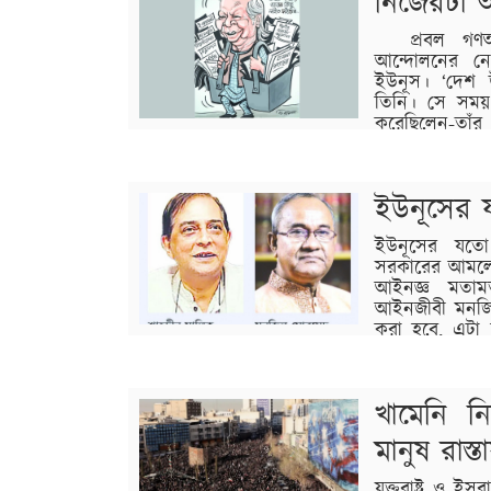
নিজেরটা 
বিস্তারিত
প্রবল গণঅভ্
আন্দোলনের নেত
ইউনূস। ‘দেশ উদ
তিনি। সে সময় 
করেছিলেন-তাঁর ‘
মুখ, বাড়বে মানুষের মর্যাদা, খুলে যাবে দীর্ঘদিনের
বিস্তারিত
ইউনূসের
ইউনূসের যতো ব
সরকারের আমলে য
আইনজ্ঞ মতামত
আইনজীবী মনজিল 
করা হবে, এটা হ
পরিচালনা করবেন, তাঁদের সঙ্গে যাতে জনগণ, দেশের
বিস্তারিত
খামেনি 
মানুষ রাস
যুক্তরাষ্ট্র ও