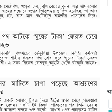
মেঠোপথ, খড়ের চাল, বাঁশ-বেতের বুনন আর গ্রামবাংলার
দের ঘামের গন্ধে যে স্বপ্নের ভিত্তিপ্রস্তর স্থাপিত হয়েছিল, তা আজ
্ছে ইট, কাঠ আর কংক্রিটের রাজকীয় প্রাসাদের নিচে।
্থিত ‘বাংলাদেশ লোক ও কারুশিল্প ফাউন্ডেশন’ নামমাত্র লোক
এ যেন এক আধুনিক প্রাসাদ শিল্প। শিল্পাচার্য…
পথ আটকে ‘ঘুষের টাকা’ ফেরত চেয়ে
াইভ
িধি: পঞ্চগড়ের তেঁতুলিয়া উপজেলা নির্বাহী কর্মকর্তা
োজ শাহীন খসরুর পথ রোধ করে ‘ঘুষের টাকা’ ফেরত
ারী। এ সময় নিজের ফেসবুক আইডি থেকে ঘটনাটি লাইভও
 গত সোমবার দুপুরের পর তেঁতুলিয়া উপজেলা পরিষদ চত্বরে
্চগড়ের জেলা প্রশাসকের কাছে একটি লিখিত…
ের মাটিতে চাপা পড়েছে আশ্রয়ণের
ঘর
আর
ট একটি লোহার টুকরা দিয়ে ইটের ওপর থেকে পলেস্তারা
রুল বেগম। একটি ইট কিছুটা পরিষ্কারের পর তিনি দেয়াল
টি আলাদা করতে শুরু করেন। মাথার ওপর পাহাড়সম মাটির