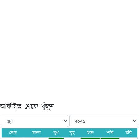
আর্কাইভ থেকে খুঁজুন
সোম
মঙ্গল
বুধ
বৃহ
শুক্র
শনি
রবি