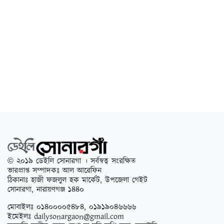
© ২০১৯ ডেইলি সোনারগা । সর্বস্বত্ব সংরক্ষিত
ভারপ্রাপ্ত সম্পাদকঃ আল আরেফিন
ঠিকানাঃ হাজী ফজলুল হক মার্কেট, উপজেলা গেইট
সোনারগা, নারায়ণগঞ্জ ১৪৪০
মোবাইলঃ ০১৪০০০০৫৪৮৪, ০১৯১৯০৪৬৬৬৬
ইমেইলঃ
dailysonargaon@gmail.com