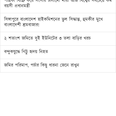
পত্রিকা বিক্রি করে সংসার চালানো নারী আজ বিশ্বের সবচেয়ে কম
বয়সী প্রধানমন্ত্রী
সিঙ্গাপুরে বাংলাদেশ হাইকমিশনের ভুল সিদ্ধান্ত, হুমকীর মুখে
বাংলাদেশী শ্রমবাজার!
২ শতাংশ জমিতে দুই ইউনিটের ৩ তলা বাড়ির খরচ
বন্দুকযুদ্ধে গিট্টু হৃদয় নিহত
জমির পরিমাপ, পর্চার কিছু ধারনা জেনে রাখুন