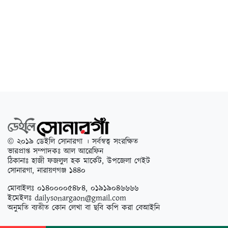
© ২০১৯ ডেইলি সোনারগা । সর্বস্বত্ব সংরক্ষিত
ভারপ্রাপ্ত সম্পাদকঃ আল আরেফিন
ঠিকানাঃ হাজী ফজলুল হক মার্কেট, উপজেলা গেইট
সোনারগা, নারায়ণগঞ্জ ১৪৪০
মোবাইলঃ ০১৪০০০০৫৪৮৪, ০১৯১৯০৪৬৬৬৬
ইমেইলঃ
dailysonargaon@gmail.com
অনুমতি ব্যতীত কোন লেখা বা ছবি কপি করা বেআইনি