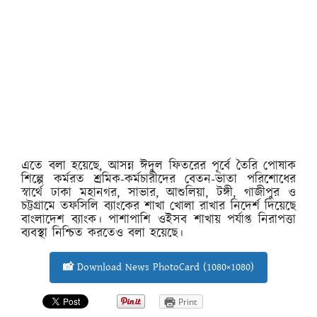
এতে বলা হয়েছে, আসন্ন ঈদুল ফিতরের পূর্বে তৈরি পোষাক
শিল্পে কর্মরত শ্রমিক-কর্মচারীদের বেতন-ভাতা পরিশোধের
স্বার্থে ঢাকা মহানগর, সাভার, আশুলিয়া, টঙ্গী, গাজীপুর ও
চট্টগ্রামে তফসিলি ব্যাংকের শাখা খোলা রাখার নিদের্শ দিয়েছে
বাংলাদেশ ব্যাংক। পাশাপাশি ওইসব শাখায় পর্যাপ্ত নিরাপত্তা
ব্যবস্থা নিশ্চিত করতেও বলা হয়েছে।
📸 Download News PhotoCard (1080×1080)
Print