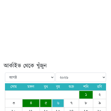
আর্কাইভ থেকে খুঁজুন
সোম
মঙ্গল
বুধ
বৃহ
শুক্র
শনি
রবি
১
২
৩
৪
৫
৬
৭
৮
৯