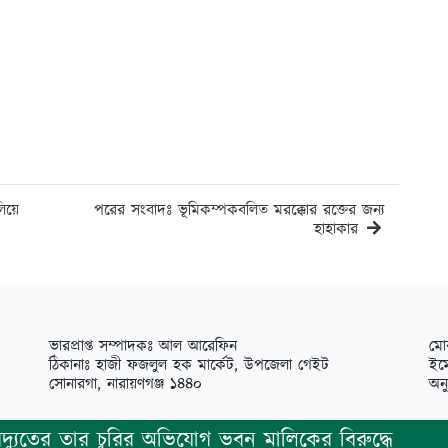
িয়ে
পরের সংবাদঃ ভূমিকম্পকবলিত মরক্কোর রক্তের জন্য
হাহাকার
ভারপ্রাপ্ত সম্পাদকঃ আল আরেফিন
মো
ঠিকানাঃ হাজী ফজলুল হক মার্কেট, উপজেলা গেইট
ইম
সোনারগা, নারায়ণগঞ্জ ১৪৪০
অন
তের তার চুরির অভিযোগ ভবন মালিকের বিরুদ্ধে
সোন