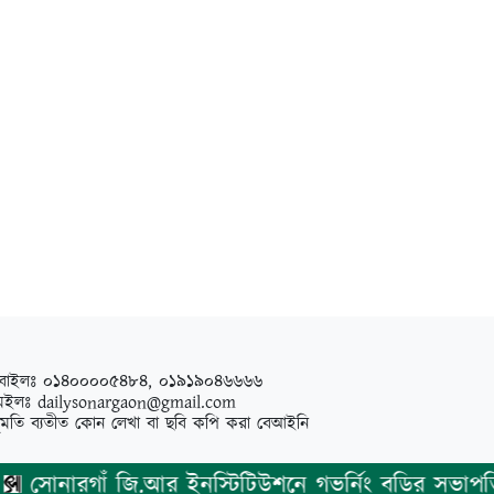
বাইলঃ ০১৪০০০০৫৪৮৪, ০১৯১৯০৪৬৬৬৬
েইলঃ
dailysonargaon@gmail.com
ুমতি ব্যতীত কোন লেখা বা ছবি কপি করা বেআইনি
ারগাঁ জি.আর ইনস্টিটিউশনে গভর্নিং বডির সভাপতি হলে