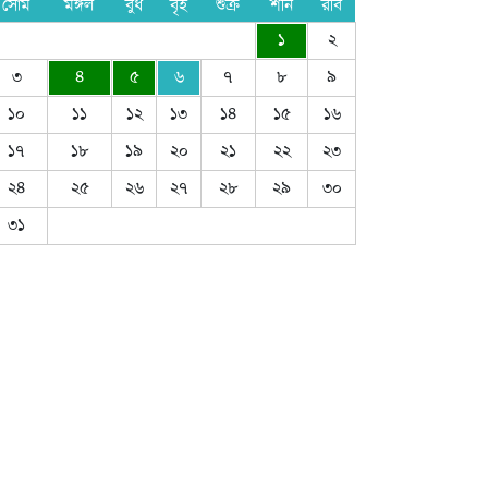
সোম
মঙ্গল
বুধ
বৃহ
শুক্র
শনি
রবি
১
২
৩
৪
৫
৬
৭
৮
৯
১০
১১
১২
১৩
১৪
১৫
১৬
১৭
১৮
১৯
২০
২১
২২
২৩
২৪
২৫
২৬
২৭
২৮
২৯
৩০
৩১