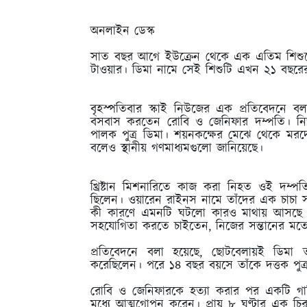
অনলাইন ডেস্ক
সাত বছর আগে ইউক্রেন থেকে এক এতিম শিশুক
টাওয়ার। ডিমা নামে সেই শিশুটি এখন ২১ বছরে
বৃহস্পতিবার স্কাই নিউজের এক প্রতিবেদনে বলা হয়ে
বসবাস করতেন রোবি ও জেনিফার দম্পতি। নিজ 
পালক পুত্র ডিমা। শয়নকক্ষের মেঝে থেকে মরদেহ
বলেও স্থানীয় গণমাধ্যমগুলো জানিয়েছে।
খ্রিষ্টান মিশনারিতে কাজ করা নিহত ওই দম্পত
ছিলেন। ওয়ারেন রাইনস নামে তাঁদের এক চাচা স
কী কারণে এমনটি ঘটলো কারও মাথায় আসছে না
সহযোগিতা করতে চাইতেন, নিজের সন্তানের মতো
প্রতিবেদনে বলা হয়েছে, ছোটবেলায়ই ডিমা 
করেছিলেন। পরে ১৪ বছর বয়সে তাঁকে দত্তক পুত
রোবি ও জেনিফারকে হত্যা করার পর একটি গাড়
মধ্যে আত্মগোপন করেন। প্রায় ৮ ঘণ্টার এক চিরু