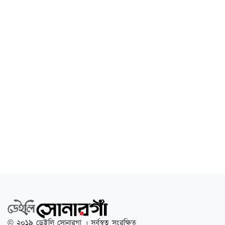
© ২০১৯ ডেইলি সোনারগা । সর্বস্বত্ব সংরক্ষিত