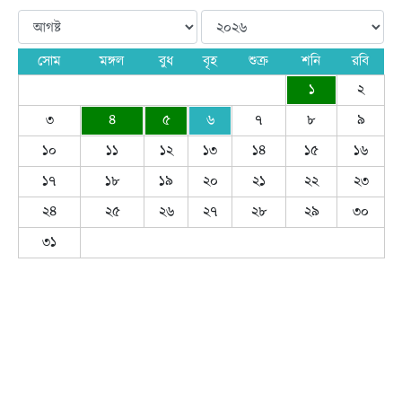
সোম
মঙ্গল
বুধ
বৃহ
শুক্র
শনি
রবি
১
২
৩
৪
৫
৬
৭
৮
৯
১০
১১
১২
১৩
১৪
১৫
১৬
১৭
১৮
১৯
২০
২১
২২
২৩
২৪
২৫
২৬
২৭
২৮
২৯
৩০
৩১