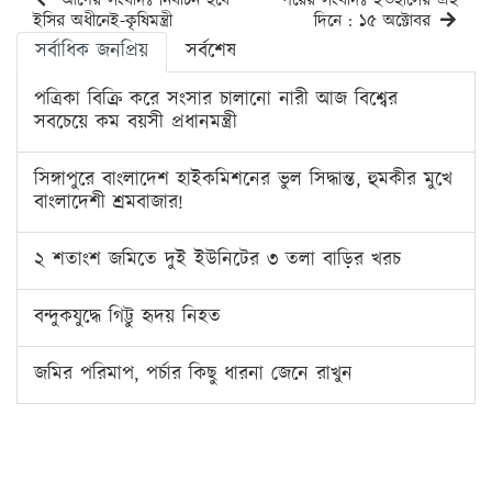
আগের সংবাদঃ নির্বাচন হবে
পরের সংবাদঃ ইতহাসের এই
ইসির অধীনেই-কৃষিমন্ত্রী
দিনে : ১৫ অক্টোবর
সর্বাধিক জনপ্রিয়
সর্বশেষ
পত্রিকা বিক্রি করে সংসার চালানো নারী আজ বিশ্বের
সবচেয়ে কম বয়সী প্রধানমন্ত্রী
সিঙ্গাপুরে বাংলাদেশ হাইকমিশনের ভুল সিদ্ধান্ত, হুমকীর মুখে
বাংলাদেশী শ্রমবাজার!
২ শতাংশ জমিতে দুই ইউনিটের ৩ তলা বাড়ির খরচ
বন্দুকযুদ্ধে গিট্টু হৃদয় নিহত
জমির পরিমাপ, পর্চার কিছু ধারনা জেনে রাখুন