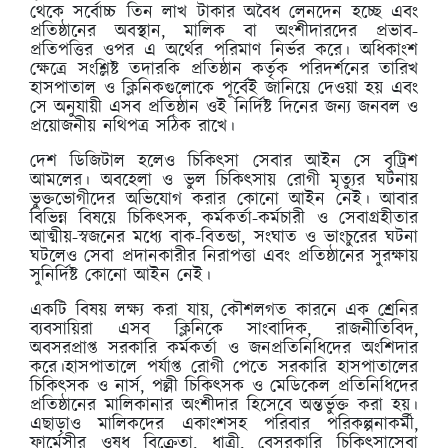
থেকে সর্বোচ্চ তিন লাখ টাকার অবৈধ লেনদেন হচ্ছে এবং
প্রতিষ্ঠানের অবস্থান, মালিক বা অংশীদারদের প্রভাব-
প্রতিপত্তির ওপর এ অর্থের পরিমাণ নির্ভর করে। অধিকাংশ
ক্ষেত্রে সংশ্লিষ্ট তদারকি প্রতিষ্ঠান কর্তৃক পরিদর্শনের তারিখ
হাসপাতাল ও ক্লিনিকগুলোকে পূর্বেই জানিয়ে দেওয়া হয় এবং
সে অনুযায়ী এসব প্রতিষ্ঠান ওই নির্দিষ্ট দিনের জন্য জনবল ও
প্রয়োজনীয় নথিপত্র সঠিক রাখে।
দেশ ডিজিটাল হলেও চিকিৎসা সেবার আইন সে বৃট্রিশ
আমলের। অবহেলা ও ভুল চিকিৎসায় রোগী মৃত্যুর ঘটনায়
ভুক্তভোগীদের অভিযোগ করার কোনো আইন নেই। আবার
বিভিন্ন বিষয়ে চিকিৎসক, কর্মকর্তা-কর্মচারী ও সেবাগ্রহীতার
আত্মীয়-স্বজনের মধ্যে বাক-বিতন্ডা, সংঘাত ও ভাংচুরের ঘটনা
ঘটলেও সেবা প্রদানকারীর নিরাপত্তা এবং প্রতিষ্ঠানের সুরক্ষায়
সুনির্দিষ্ট কোনো আইন নেই।
একটি বিষয় লক্ষ্য করা যায়, কৌশলগত কারনে এক শ্রেনির
ব্যবসায়িরা এসব ক্লিনিকে সাংবাদিক, রাজনীতিবিদ,
অবসরপ্রাপ্ত সরকারি কর্মকর্তা ও জনপ্রতিনিধিদের অংশিদার
করে।হাসপাতালে পর্যাপ্ত রোগী পেতে সরকারি হাসপাতালের
চিকিৎসক ও নার্স, পল্লী চিকিৎসক ও মেডিকেল প্রতিনিধিদের
প্রতিষ্ঠানের মালিকানার অংশীদার হিসেবে অন্তর্ভুক্ত করা হয়।
এছাড়াও মালিকদের একাংশসহ পরিবার পরিকল্পনাকর্মী,
ফার্মেসীর ওষুধ বিক্রেতা, ধাত্রী, বেসরকারি চিকিৎসাসেবা