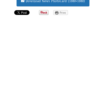
📸 Download News PhotoCard (1080×1080)
Print