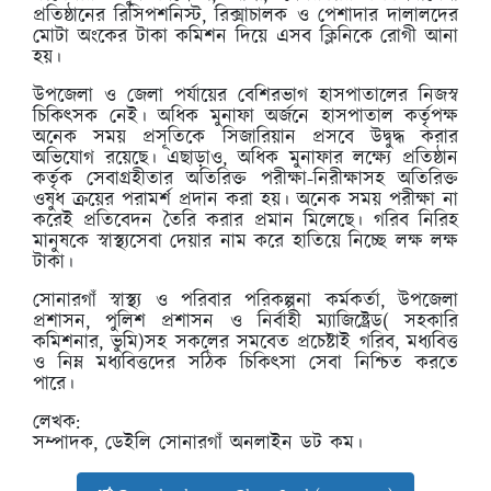
প্রতিষ্ঠানের রিসিপশনিস্ট, রিক্সাচালক ও পেশাদার দালালদের
মোটা অংকের টাকা কমিশন দিয়ে এসব ক্লিনিকে রোগী আনা
হয়।
উপজেলা ও জেলা পর্যায়ের বেশিরভাগ হাসপাতালের নিজস্ব
চিকিৎসক নেই। অধিক মুনাফা অর্জনে হাসপাতাল কর্তৃপক্ষ
অনেক সময় প্রসূতিকে সিজারিয়ান প্রসবে উদ্বুদ্ধ করার
অভিযোগ রয়েছে। এছাড়াও, অধিক মুনাফার লক্ষ্যে প্রতিষ্ঠান
কর্তৃক সেবাগ্রহীতার অতিরিক্ত পরীক্ষা-নিরীক্ষাসহ অতিরিক্ত
ওষুধ ক্রয়ের পরামর্শ প্রদান করা হয়। অনেক সময় পরীক্ষা না
করেই প্রতিবেদন তৈরি করার প্রমান মিলেছে। গরিব নিরিহ
মানুষকে স্বাস্থ্যসেবা দেয়ার নাম করে হাতিয়ে নিচ্ছে লক্ষ লক্ষ
টাকা।
সোনারগাঁ স্বাস্থ্য ও পরিবার পরিকল্পনা কর্মকর্তা, উপজেলা
প্রশাসন, পুলিশ প্রশাসন ও নির্বাহী ম্যাজিষ্ট্রেড( সহকারি
কমিশনার, ভুমি)সহ সকলের সমবেত প্রচেষ্টাই গরিব, মধ্যবিত্ত
ও নিম্ন মধ্যবিত্তদের সঠিক চিকিৎসা সেবা নিশ্চিত করতে
পারে।
লেখক:
সম্পাদক, ডেইলি সোনারগাঁ অনলাইন ডট কম।