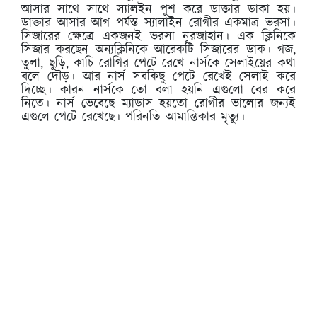
আসার সাথে সাথে স্যালইন পুশ করে ডাক্তার ডাকা হয়।
ডাক্তার আসার আগ পর্যস্ত স্যালাইন রোগীর একমাত্র ভরসা।
সিজারের ক্ষেত্রে একজনই ভরসা নূরজাহান। এক ক্লিনিকে
সিজার করছেন অন্যক্লিনিকে আরেকটি সিজারের ডাক। গজ,
তুলা, ছুড়ি, কাচি রোগির পেটে রেখে নার্সকে সেলাইয়ের কথা
বলে দৌড়। আর নার্স সবকিছু পেটে রেখেই সেলাই করে
দিচ্ছে। কারন নার্সকে তো বলা হয়নি এগুলো বের করে
নিতে। নার্স ভেবেছে ম্যাডাস হয়তো রোগীর ভালোর জন্যই
এগুলে পেটে রেখেছে। পরিনতি আমান্তিকার মৃত্যু।