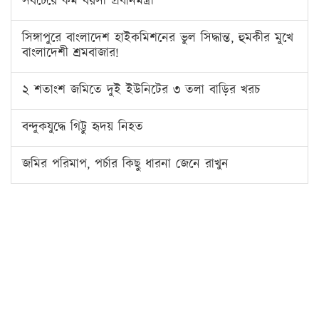
সবচেয়ে কম বয়সী প্রধানমন্ত্রী
সিঙ্গাপুরে বাংলাদেশ হাইকমিশনের ভুল সিদ্ধান্ত, হুমকীর মুখে
বাংলাদেশী শ্রমবাজার!
২ শতাংশ জমিতে দুই ইউনিটের ৩ তলা বাড়ির খরচ
বন্দুকযুদ্ধে গিট্টু হৃদয় নিহত
জমির পরিমাপ, পর্চার কিছু ধারনা জেনে রাখুন