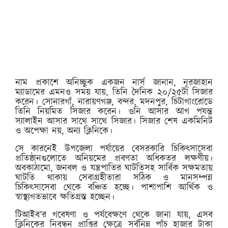
নাম প্রকাশে অনিচ্ছুক একজন নার্স জানান, নূরজাহান
ম্যাডামের এমনও সময় যায়, তিনি দৈনিক ২০/২৫টা সিজার
করেন। সোনারগাঁ, নারায়ণগঞ্জ, বন্দর, মদনপুর, চিটাগাংরোডে
তিনি নিয়মিত সিজার করেন। ওনি আসার আগ পযন্ত
স্যালাইন আসার সাথে সাথে সিজার। সিজার শেষ একমিনিট
ও অপেক্ষা নয়, অন্য ক্লিনিকে।
সে কারনেই উপজেলা পর্যায়ের বেসরকারি চিকিৎসাসেবা
প্রতিষ্ঠানগুলোতে অনিয়মের প্রবণতা অধিকতর লক্ষণীয়।
অবকাঠামো, জনবল ও যন্ত্রপাতির ঘাটতিসহ সার্বিক সক্ষমতায়
ঘাটতি থাকায় সেবাগ্রহীতারা সঠিক ও মানসম্পন্ন
চিকিৎসাসেবা থেকে বঞ্চিত হচ্ছে। পাশাপাশি আর্থিক ও
স্বাস্থ্যগতভাবে ক্ষতিগ্রস্ত হচ্ছেন।
টিআইব’র গবেষণা ও পর্যবেক্ষণে থেকে জানা যায়, এসব
ক্লিনিকের নিবন্ধন প্রাপ্তির ক্ষেত্রে সর্বনিম্ন পাঁচ হাজার টাকা