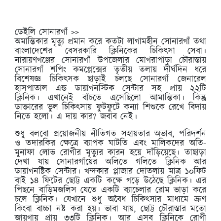
ডেইলি সোনারগাঁ >>
অমান্তিকার মৃত্যু প্রমান করে কতটা লাগামহীন সোনারগাঁ তথা
বাংলাদেশের বেসরকারি ক্লিনিকের চিকিৎসা সেবা।
নারায়ণগঞ্জের সোনারগাঁ উপজেলার মোগরাপাড়া চৌরাস্তায়
সোনারগাঁ শপিং কমপ্লেক্সের তৃতীয় তলায় দীর্ঘদিন ধরে
বিশেষজ্ঞ চিকিৎসক ছাড়াই চলছে সোনারগাঁ জেনারেল
হাসপাতাল এন্ড ডায়াগনস্টিক সেন্টার সহ প্রায় ২২টি
ক্লিনিক। এখানেই বাঁচতে এসেছিলো আমান্তিকা। কিন্তু
ডাক্তারের ভুল চিকিৎসায় ফুটফুটে কন্যা শিশুকে রেখে বিদায়
নিতে হলো। এ দায় কার? জবাব নেই।
শুধু বলবো প্রয়োজনীয় নীতিগত সহায়তার অভাব, পরিদর্শন
ও তদারকির ক্ষেত্রে ব্যাপক ঘাটতি এবং মালিকদের অতি-
মুনাফা লোভ রোগীর মৃত্যুর কারন হয়ে দাঁড়িয়েছে। তাছাড়া
দেখা যায় সোনারগাঁয়ের অলিতে গলিতে ক্লিনিক আর
ডায়াগনষ্টিক সেন্টার। খন্দকার প্লাজার দোতলায় মাত্র ১০ফিট
বাই ১৪ ফিটের ছোট্ট একটি কক্ষে গড়ে উঠেছে ক্লিনিক। এর
পিছনে বাড়িমজলিস যেতে একটি ব্যাচেলার রোম ভাড়া করে
চলে ক্লিনিক। যেখানে শুধু অবৈধ চিকিৎসার মাধ্যমে ভ্রুণ
কিংবা বাচ্চা নষ্ট করা হয়। ভাবা যায়, ছোট্ট চৌরাস্তার মতো
জায়গায় প্রায় ৩৩টি ক্লিনিক। আর এসব ক্লিনিকে রোগী