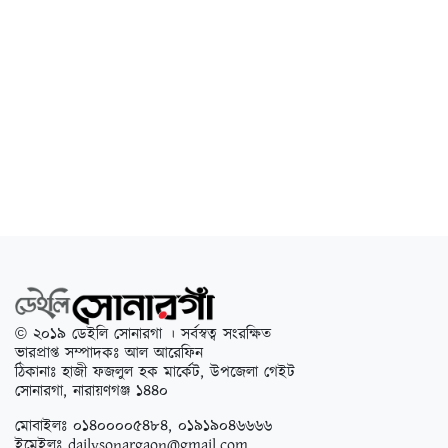
© ২০১৯ ডেইলি সোনারগা । সর্বস্বত্ব সংরক্ষিত
ভারপ্রাপ্ত সম্পাদকঃ আল আরেফিন
ঠিকানাঃ হাজী ফজলুল হক মার্কেট, উপজেলা গেইট
সোনারগা, নারায়ণগঞ্জ ১৪৪০
মোবাইলঃ ০১৪০০০০৫৪৮৪, ০১৯১৯০৪৬৬৬৬
ইমেইলঃ
dailysonargaon@gmail.com