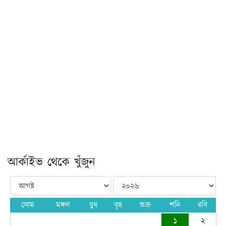
আর্কাইভ থেকে খুঁজুন
সোম
মঙ্গল
বুধ
বৃহ
শুক্র
শনি
রবি
১
২