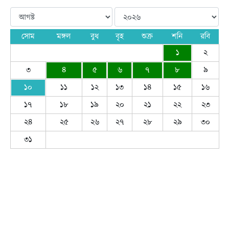
সোম
মঙ্গল
বুধ
বৃহ
শুক্র
শনি
রবি
১
২
৩
৪
৫
৬
৭
৮
৯
১০
১১
১২
১৩
১৪
১৫
১৬
১৭
১৮
১৯
২০
২১
২২
২৩
২৪
২৫
২৬
২৭
২৮
২৯
৩০
৩১