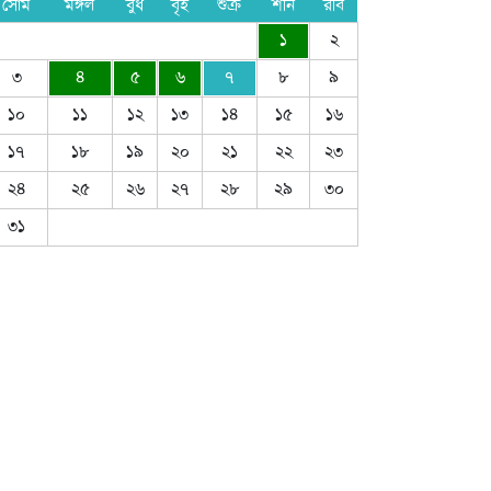
সোম
মঙ্গল
বুধ
বৃহ
শুক্র
শনি
রবি
১
২
৩
৪
৫
৬
৭
৮
৯
১০
১১
১২
১৩
১৪
১৫
১৬
১৭
১৮
১৯
২০
২১
২২
২৩
২৪
২৫
২৬
২৭
২৮
২৯
৩০
৩১