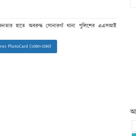
া। জনতার হাতে অবরুদ্ধ সোনারগাঁ থানা পুলিশের এএসআই
ws PhotoCard (1080×1080)
আর