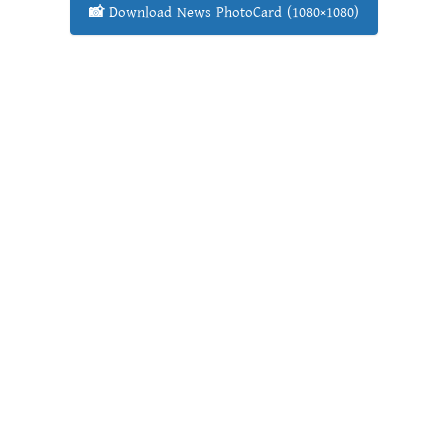
📸 Download News PhotoCard (1080×1080)