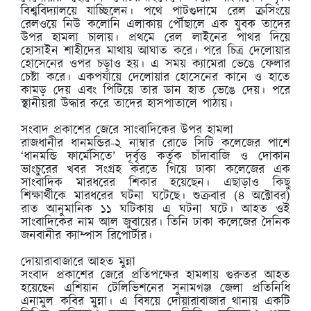
বিশ্ববিদ্যালয়ে যাচ্ছিলেন। পথে পাটগুদামে রেল ক্রসিংয়ে
রেলওয়ে নিউ কলোনি এলাকায় পৌঁছালে এক যুবক তাদের
উপর হামলা চালায়। প্রথমে রেল লাইনের পাথর দিয়ে
হোসাইন শাহীদের মাথায় আঘাত করে। পরে চিত্র দেলোয়ার
হোসেনের ওপর চড়াও হয়। এ সময় ক্যামেরা ভেঙে ফেলার
চেষ্টা করে। একপর্যায়ে দেলোয়ার হোসেনের কানে ও হাতে
কামড় দেয় এবং পিটিয়ে তার ডান হাত ভেঙে দেয়। পরে
স্থানীয়রা উদ্ধার করে তাদের হাসপাতালে পাঠায়।
সংবাদ প্রকাশের জেরে সাংবাদিকের উপর হামলা
রাজধানীর ধানমন্ডির-২ নাম্বার রোডে সিটি কলেজের পাশে
‘ধানমন্ডি ফার্মেসিতে’ দূর্বৃত্ত কর্তৃক চাঁদাবাজি ও দোকান
ভাংচুরের খবর সংগ্রহ করতে গিয়ে ঢাকা কলেজের এক
সাংবাদিক মারধরের শিকার হয়েছেন। এছাড়াও কিছু
শিক্ষার্থীকে মারধরের ঘটনা ঘটেছে। শুক্রবার (৪ অক্টোবর)
রাত আনুমানিক ১১ ঘটিকায় এ ঘটনা ঘটে। আহত ওই
সাংবাদিকের নাম আল জুবায়ের। তিনি ঢাকা কলেজের দৈনিক
জনবানীর ক্যাম্পাস রিপোর্টার।
দোয়ারাবাজারে আহত মুন্না
সংবাদ প্রকাশের জেরে প্রতিপক্ষের হামলায় গুরুতর আহত
হয়েছেন এশিয়ান টেলিভিশনের সুনামগঞ্জ জেলা প্রতিনিধি
এনামুল কবির মুন্না। এ বিষয়ে দোয়ারাবাজার থানায় একটি