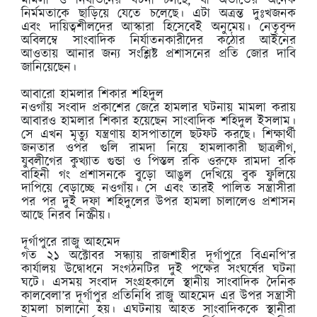
মামলা ও নির্যাতনের ঘটনা চলছে, যা অতীতের অনেক
নির্মমতাকে ছাড়িয়ে যেতে চলেছে। এটা অত্রন্ত দুঃখজনক
এবং দায়িত্বশীলদের আস্কারা হিসেবেই অনুমেয়। নেতৃবৃন্দ
অবিলম্বে সাংবাদিক নির্যাতনকারীদের কঠোর আইনের
আওতায় আনার জন্য সংশ্লিষ্ট প্রশাসনের প্রতি জোর দাবি
জানিয়েছেন।
আবারো হামলার শিকার শহিদুল
নওগাঁয় সংবাদ প্রকাশের জেরে হামলার ঘটনায় মামলা করায়
আবারও হামলার শিকার হয়েছেন সাংবাদিক শহিদুল ইসলাম।
সে এখন মৃত্যু যন্ত্রণায় হাসপাতালে ছটফট করছে। শিক্ষার্থী
জনতার ওপর গুলি রামদা নিয়ে হামলাকারী ছাত্রলীগ,
যুবলীগের কুখ্যাত গুন্ডা ও পিস্তল রকি ওরুফে রামদা রকি
বাহিনী গং প্রশাসনকে বুড়ো আঙুল দেখিয়ে বুক ফুলিয়ে
দাপিয়ে বেড়াচ্ছে নওগাঁয়। সে এবং তারই পালিত সন্ত্রাসীরা
পর পর দুই দফা শহিদুলের উপর হামলা চালালেও প্রশাসন
আছে নিরব নিস্ক্রীয়।
দূর্গাপুরে রাজু আহমেদ
গত ২১ অক্টোবর সন্ধ্যায় রাজশাহীর দূর্গাপুরে বিএনপি’র
কার্যালয় উদ্বোধনে সংগঠনটির দুই পক্ষের সংঘর্ষের ঘটনা
ঘটে। এসময় সংবাদ সংগ্রহকালে স্থানীয় সাংবাদিক দৈনিক
কালবেলা’র দূর্গাপুর প্রতিনিধি রাজু আহমেদ এর উপর সন্ত্রাসী
হামলা চালানো হয়। এঘটনায় আহত সাংবাদিককে স্থানীরা