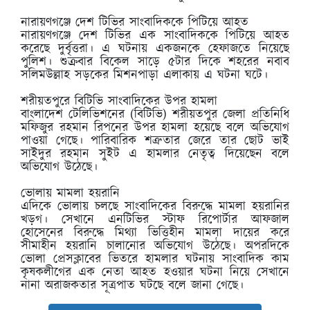
নারায়ণগঞ্জে দেশ টিভির সাংবাদিককে পিটিয়ে আহত
নারায়ণগঞ্জে দেশ টিভির এক সাংবাদিককে পিটিয়ে আহত
করেছে দুর্বৃত্তরা। এ ঘটনায় একজনকে হেফাজতে নিয়েছে
পুলিশ। শুক্রবার বিকেল সাড়ে ৫টার দিকে শহরের নবাব
সলিমউল্লাহ সড়কের মিশনপাড়া এলাকায় এ ঘটনা ঘটে।
শরীয়তপুরে বিটিভি সাংবাদিকের উপর হামলা
বাংলাদেশ টেলিভিশনের (বিটিভি) শরীয়তপুর জেলা প্রতিনিধি
মফিজুর রহমান রিপনের উপর হামলা হয়েছে বলে অভিযোগ
পাওয়া গেছে। পারিবারিক শত্রুতার জেরে তার ছোট ভাই
সাইদুর রহমান সুইট এ হামলার নেতৃত্ব দিয়েছেন বলে
অভিযোগ উঠেছে।
ভোলায় মামলা হয়রানি
এদিকে ভোলায় চলছে সাংবাদিকের বিরুদ্ধে মামলা হয়রানির
খড়গ। সেখানে এনটিভির স্টাফ রিপোর্টার আফজাল
হোসেনের বিরুদ্ধে মিথ্যা ভিত্তিহীন মামলা দায়ের করে
সীমাহীন হয়রানি চালানোর অভিযোগ উঠেছে। অপরদিকে
ভোলা প্রেসক্লাবের ভিতরে হামলার ঘটনায় সাংবাদিক কাম
কৃষকলীগের এক নেতা আহত হওয়ার ঘটনা নিয়ে সেখানে
নানা অরাজকতার সূত্রপাত ঘটছে বলে জানা গেছে।