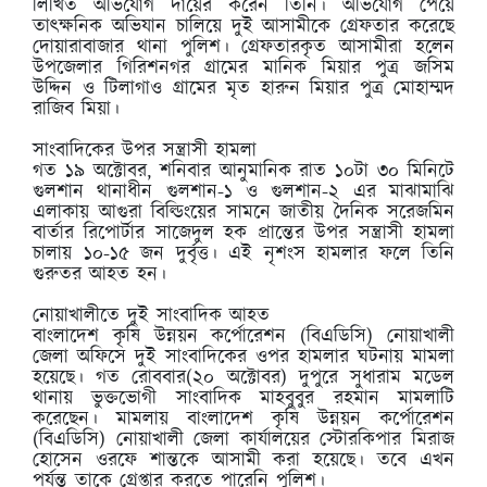
লিখিত অভিযোগ দায়ের করেন তিনি। অভিযোগ পেয়ে
তাৎক্ষনিক অভিযান চালিয়ে দুই আসামীকে গ্রেফতার করেছে
দোয়ারাবাজার থানা পুলিশ। গ্রেফতারকৃত আসামীরা হলেন
উপজেলার গিরিশনগর গ্রামের মানিক মিয়ার পুত্র জসিম
উদ্দিন ও টিলাগাও গ্রামের মৃত হারুন মিয়ার পুত্র মোহাম্মদ
রাজিব মিয়া।
সাংবাদিকের উপর সন্ত্রাসী হামলা
গত ১৯ অক্টোবর, শনিবার আনুমানিক রাত ১০টা ৩০ মিনিটে
গুলশান থানাধীন গুলশান-১ ও গুলশান-২ এর মাঝামাঝি
এলাকায় আগুরা বিল্ডিংয়ের সামনে জাতীয় দৈনিক সরেজমিন
বার্তার রিপোর্টার সাজেদুল হক প্রান্তের উপর সন্ত্রাসী হামলা
চালায় ১০-১৫ জন দুর্বৃত্ত। এই নৃশংস হামলার ফলে তিনি
গুরুতর আহত হন।
নোয়াখালীতে দুই সাংবাদিক আহত
বাংলাদেশ কৃষি উন্নয়ন কর্পোরেশন (বিএডিসি) নোয়াখালী
জেলা অফিসে দুই সাংবাদিকের ওপর হামলার ঘটনায় মামলা
হয়েছে। গত রোববার(২০ অক্টোবর) দুপুরে সুধারাম মডেল
থানায় ভুক্তভোগী সাংবাদিক মাহবুবুর রহমান মামলাটি
করেছেন। মামলায় বাংলাদেশ কৃষি উন্নয়ন কর্পোরেশন
(বিএডিসি) নোয়াখালী জেলা কার্যালয়ের স্টোরকিপার মিরাজ
হোসেন ওরফে শান্তকে আসামী করা হয়েছে। তবে এখন
পর্যন্ত তাকে গ্রেপ্তার করতে পারেনি পুলিশ।