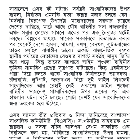
সারাদেশে এসব কী ঘটছে? সর্বত্রই সাংবাদিকদের উপর
হামলা, নির্যাতন এমনকি হত্যা করার মচ্ছব চলছে যেন।
নির্দলীয় নিরপেক্ষ উপদেষ্টা মহোদয়দের সরকার রয়েছে
দেশের দায়িত্বে, মাঠে আছে যৌথ বাহিনীর সদা নজরদারি।
অথচ সবার চোখের সামনে একের পর এক নৈরাজ্য ঘটেই
চলছে। বিপ্লবের মাধ্যমে সাবেক সরকারকে বিতাড়িত করার
পর থেকেই দেশে হামলা, মামলা, দখল, বেদখল, লুটতরাজের
তান্ডব চলছিল বাধাহীন ভাবে। একটি রাজনৈতিক দলের
স্থানীয় পর্যায়ের নেতাদের বেশুমার দাপটে সর্বত্রই মানুষ জিম্মি
হয়ে পড়ে। কিন্তু তাদের ব্যাপারে আইন শৃংখলা বাহিনীর
ভূমিকা নানাবিধ প্রশ্নের সূত্রপাত ঘটিয়েছে। কিন্তু একইসাথে
পাল্লা দিয়ে চলতে থাকে সাংবাদিক নির্যাতনের ভয়াবহতা।
চাঁদাবাজি, লুটপাট, জবরদখল নিয়ে দুই লাইন লিখলেই
সাংবাদিকের আর রেহাই নেই। প্রকাশ্যে আইন শৃংখলা
বাহিনীর সামনেও সাংবাদিকদের উপর একের পর এক
হামলার ঘটনা ঘটে চলছে। গোটা দেশই যেন সাংবাদিকদের
জন্য ভয়ংকর হয়ে উঠেছে।
এসব ঘটনায় তীব্র প্রতিবাদ ও নিন্দা জানিয়েছে বাংলাদেশ
সাংবাদিক কমিউনিটি (বিএসসি)। সংগঠনটির আহবায়ক এম
রায়হান ও সদস্য সচিব আলপনা বেগম সাক্ষরিত এক
বিবৃতিতে বলা হয়, নির্বিচারে সাংবাদিকদের উপর হামলা,