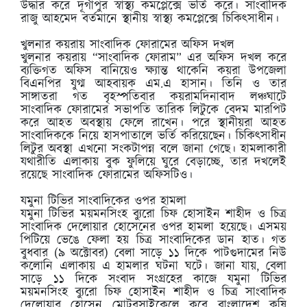
উদ্ধার করে দূর্গাপুর স্বাস্থ্য কমপ্লেক্সে ভর্তি করে। সাংবাদিক
রাজু আহমেদ বর্তমানে স্থানীয় স্বাস্থ্য কমপ্লেক্সে চিকিৎসাধীন।
খুলনার কয়রায় সাংবাদিক ফোরামের অফিস দখল
খুলনার কয়রায় “সাংবাদিক ফোরাম” এর অফিস দখল করে
ব্যক্তিগত অফিস বানিয়েও ক্ষ্যান্ত থাকেনি কয়রা উপজেলা
বিএনপির যুগ্ম আহবায়ক এম.এ হাসান। তিনি ও তার
সাঙ্গাতরা গত বৃহস্পতিবার কয়রামদিনাবাদ লঞ্চঘাটে
সাংবাদিক ফোরামের সভাপতি তারিক লিটুকে বেদম মারপিট
করে আহত অবস্থায় ফেলে রাখেন। পরে স্থানীয়রা আহত
সাংবাদিককে নিয়ে হাসপাতালে ভর্তি করিয়েছেন। চিকিৎসাধীন
লিটুর অবস্থা এখনো সংকটাপন্ন বলে জানা গেছে। হামলাকারী
যথারীতি এলাকায় বুক ফুলিয়ে ঘুরে বেড়াচ্ছে, তার দখলেই
রয়েছে সাংবাদিক ফোরামের অফিসটিও।
যমুনা টিভির সাংবাদিকের ওপর হামলা
যমুনা টিভির ময়মনসিংহ ব্যুরো চিফ হোসাইন শাহীদ ও চিত্র
সাংবাদিক দেলোয়ার হোসেনের ওপর হামলা হয়েছে। এসময়
পিটিয়ে ভেঙে ফেলা হয় চিত্র সাংবাদিকের ডান হাত। গত
বুধবার (৯ অক্টোবর) বেলা সাড়ে ১১ দিকে পাটগুদামের নিউ
কলোনি এলাকায় এ হামলার ঘটনা ঘটে। জানা যায়, বেলা
সাড়ে ১১ দিকে সংবাদ সংগ্রহের কাজে যমুনা টিভির
ময়মনসিংহ ব্যুরো চিফ হোসাইন শাহীদ ও চিত্র সাংবাদিক
দেলোয়ার হোসেন মোটরসাইকেলে করে বাংলাদেশ কৃষি