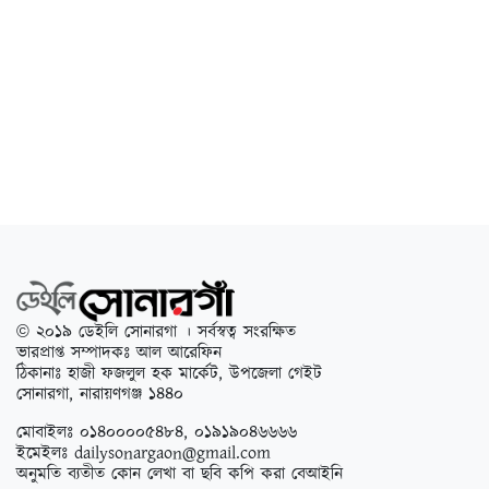
© ২০১৯ ডেইলি সোনারগা । সর্বস্বত্ব সংরক্ষিত
ভারপ্রাপ্ত সম্পাদকঃ আল আরেফিন
ঠিকানাঃ হাজী ফজলুল হক মার্কেট, উপজেলা গেইট
সোনারগা, নারায়ণগঞ্জ ১৪৪০
মোবাইলঃ ০১৪০০০০৫৪৮৪, ০১৯১৯০৪৬৬৬৬
ইমেইলঃ
dailysonargaon@gmail.com
অনুমতি ব্যতীত কোন লেখা বা ছবি কপি করা বেআইনি