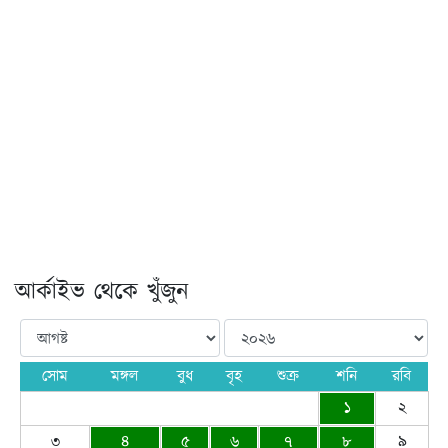
আর্কাইভ থেকে খুঁজুন
সোম
মঙ্গল
বুধ
বৃহ
শুক্র
শনি
রবি
১
২
৩
৪
৫
৬
৭
৮
৯