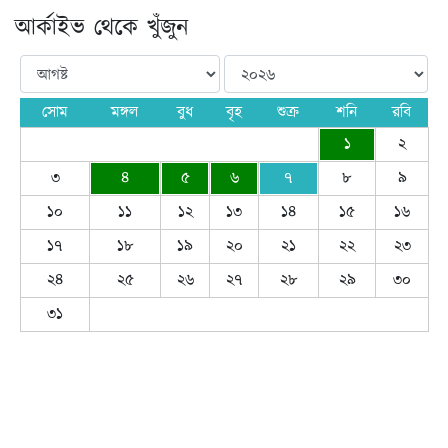
আর্কাইভ থেকে খুঁজুন
সোম
মঙ্গল
বুধ
বৃহ
শুক্র
শনি
রবি
১
২
৩
৪
৫
৬
৭
৮
৯
১০
১১
১২
১৩
১৪
১৫
১৬
১৭
১৮
১৯
২০
২১
২২
২৩
২৪
২৫
২৬
২৭
২৮
২৯
৩০
৩১