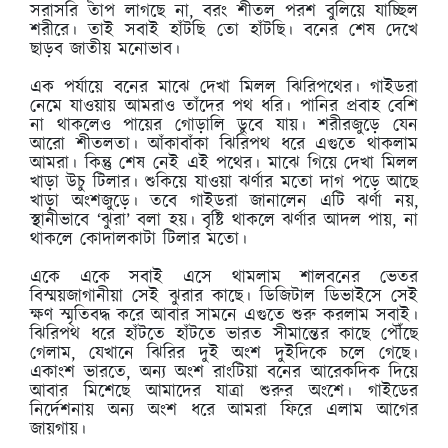
সরাসরি তাপ লাগছে না, বরং শীতল পরশ বুলিয়ে যাচ্ছিল
শরীরে। তাই সবাই হাঁটছি তো হাঁটছি। বনের শেষ দেখে
ছাড়ব জাতীয় মনোভাব।
এক পর্যায়ে বনের মাঝে দেখা মিলল ঝিরিপথের। গাইডরা
নেমে যাওয়ায় আমরাও তাঁদের পথ ধরি। পানির প্রবাহ বেশি
না থাকলেও পায়ের গোড়ালি ডুবে যায়। শরীরজুড়ে যেন
আরো শীতলতা। আঁকাবাঁকা ঝিরিপথ ধরে এগুতে থাকলাম
আমরা। কিন্তু শেষ নেই এই পথের। মাঝে গিয়ে দেখা মিলল
খাড়া উচু টিলার। শুকিয়ে যাওয়া ঝর্ণার মতো দাগ পড়ে আছে
খাড়া অংশজুড়ে। তবে গাইডরা জানালেন এটি ঝর্ণা নয়,
স্থানীভাবে ‘ঝুরা’ বলা হয়। বৃষ্টি থাকলে ঝর্ণার আদল পায়, না
থাকলে কোদালকাটা টিলার মতো।
একে একে সবাই এসে থামলাম শালবনের ভেতর
বিস্ময়জাগানীয়া সেই ঝুরার কাছে। ডিজিটাল ডিভাইসে সেই
ক্ষণ স্মৃতিবদ্ধ করে আবার সামনে এগুতে শুরু করলাম সবাই।
ঝিরিপথ ধরে হাঁটতে হাঁটতে ভারত সীমান্তের কাছে পৌঁছে
গেলাম, যেখানে ঝিরির দুই অংশ দুইদিকে চলে গেছে।
একাংশ ভারতে, অন্য অংশ রাংটিয়া বনের আরেকদিক দিয়ে
আবার মিশেছে আমাদের যাত্রা শুরুর অংশে। গাইডের
নির্দেশনায় অন্য অংশ ধরে আমরা ফিরে এলাম আগের
জায়গায়।