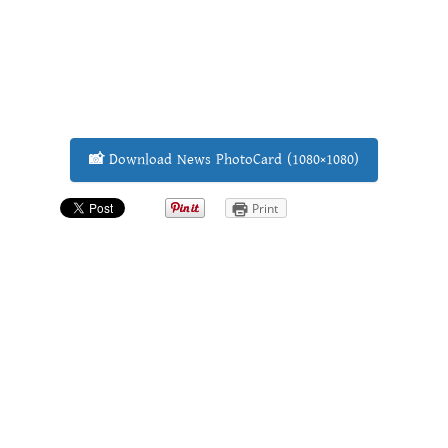
📸 Download News PhotoCard (1080×1080)
Print