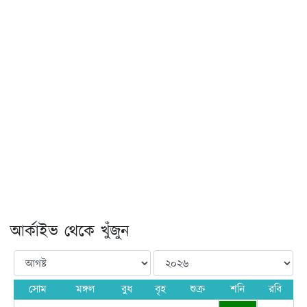
আর্কাইভ থেকে খুঁজুন
সোম
মঙ্গল
বুধ
বৃহ
শুক্র
শনি
রবি