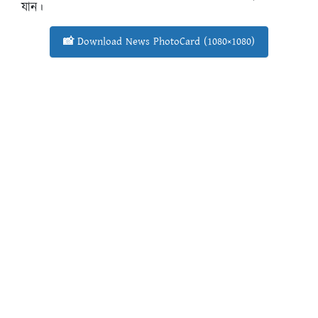
যান।
📸 Download News PhotoCard (1080×1080)