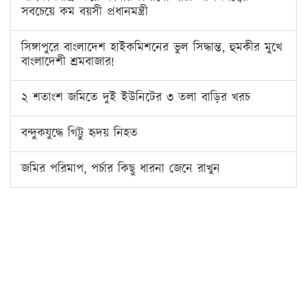
সবচেয়ে কম বয়সী প্রধানমন্ত্রী
সিঙ্গাপুরে বাংলাদেশ হাইকমিশনের ভুল সিদ্ধান্ত, হুমকীর মুখে
বাংলাদেশী শ্রমবাজার!
২ শতাংশ জমিতে দুই ইউনিটের ৩ তলা বাড়ির খরচ
বন্দুকযুদ্ধে গিট্টু হৃদয় নিহত
জমির পরিমাপ, পর্চার কিছু ধারনা জেনে রাখুন