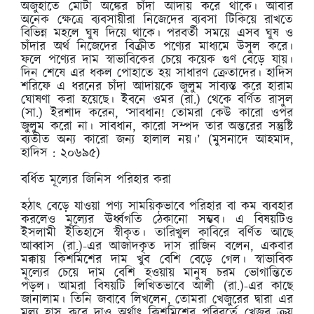
অজুহাতে মোটা অঙ্কের চাঁদা আদায় করে থাকে। আবার
অনেক ক্ষেত্রে ব্যবসায়ীরা নিজেদের ব্যবসা টিকিয়ে রাখতে
বিভিন্ন মহলে ঘুষ দিয়ে থাকে। পরবর্তী সময়ে এসব ঘুষ ও
চাঁদার অর্থ নিজেদের বিক্রীত পণ্যের মাধ্যমে উসুল করে।
ফলে পণ্যের দাম স্বাভাবিকের চেয়ে কয়েক গুণ বেড়ে যায়।
দিন শেষে এর ধকল পোহাতে হয় সাধারণ ক্রেতাদের। হাদিস
শরিফে এ ধরনের চাঁদা আদায়কে জুলুম সাব্যস্ত করে হারাম
ঘোষণা করা হয়েছে। ইবনে ওমর (রা.) থেকে বর্ণিত রাসুল
(সা.) ইরশাদ করেন, ‘সাবধান! তোমরা কেউ কারো ওপর
জুলুম করো না। সাবধান, কারো সম্পদ তার অন্তরের সন্তুষ্টি
ব্যতীত অন্য কারো জন্য হালাল নয়।’ (মুসনাদে আহমাদ,
হাদিস : ২০৬৯৫)
বর্ধিত মূল্যের জিনিস পরিহার করা
হঠাৎ বেড়ে যাওয়া পণ্য সাময়িকভাবে পরিহার বা কম ব্যবহার
করলেও মূল্যের ঊর্ধ্বগতি ঠেকানো সম্ভব। এ বিষয়টিও
ইসলামী ইতিহাসে স্বীকৃত। তারিখুল কাবিরে বর্ণিত আছে
আব্বাস (রা.)-এর আজাদকৃত দাস রাজিন বলেন, একবার
মক্কায় কিশমিশের দাম খুব বেশি বেড়ে গেল। স্বাভাবিক
মূল্যের চেয়ে দাম বেশি হওয়ায় মানুষ চরম ভোগান্তিতে
পড়ল। আমরা বিষয়টি লিখিতভাবে আলী (রা.)-এর কাছে
জানালাম। তিনি জবাবে লিখলেন, তোমরা খেজুরের দ্বারা এর
মূল্য হ্রাস করে দাও অর্থাৎ কিশমিশের পরিবর্তে খেজুর ক্রয়