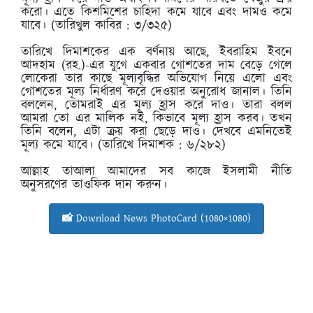
করো। এতে কিশমিশের চাহিদা কমে যাবে এবং দামও কমে
যাবে। (তারিখুল কাবির : ৩/৩২৫)
তারিখে দিমাশকের এক বর্ণনায় আছে, ইবরাহিম ইবনে
আদহাম (রহ.)-এর যুগে একবার গোশতের দাম বেড়ে গেলে
লোকেরা তার কাছে মূল্যবৃদ্ধির অভিযোগ নিয়ে এলো এবং
গোশতের মূল্য নির্ধারণ করে দেওয়ার অনুরোধ জানাল। তিনি
বললেন, তোমরাই এর মূল্য হ্রাস করে দাও। তারা বলল
আমরা তো এর মালিক নই, কিভাবে মূল্য হ্রাস করব। তখন
তিনি বলেন, এটা ক্রয় করা ছেড়ে দাও। দেখবে এমনিতেই
মূল্য কমে যাবে। (তারিখে দিমাশক : ৬/২৮২)
আল্লাহ তাআলা আমাদের সব কাজে ইসলামী নীতি
অনুসরণের তাওফিক দান করুন।
📸 Download News PhotoCard (1080×1080)