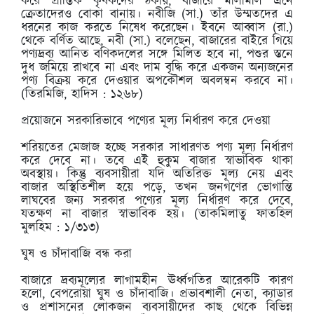
করে প্রান্তিক কৃষকদের ঠকায়, বাজারে মালামাল এনে
ক্রেতাদেরও বোকা বানায়। নবীজি (সা.) তাঁর উম্মতদের এ
ধরনের কাজ করতে নিষেধ করেছেন। ইবনে আব্বাস (রা.)
থেকে বর্ণিত আছে, নবী (সা.) বলেছেন, বাজারের বাইরে গিয়ে
পণ্যদ্রব্য আনিত বণিকদলের সঙ্গে মিলিত হবে না, পশুর স্তনে
দুধ জমিয়ে রাখবে না এবং দাম বৃদ্ধি করে একজন অন্যজনের
পণ্য বিক্রয় করে দেওয়ার অপকৌশল অবলম্বন করবে না।
(তিরমিজি, হাদিস : ১২৬৮)
প্রয়োজনে সরকারিভাবে পণ্যের মূল্য নির্ধারণ করে দেওয়া
শরিয়তের মেজাজ হচ্ছে সরকার সাধারণত পণ্য মূল্য নির্ধারণ
করে দেবে না। তবে এই হুকুম বাজার স্বাভাবিক থাকা
অবস্থায়। কিন্তু ব্যবসায়ীরা যদি অতিরিক্ত মূল্য নেয় এবং
বাজার অস্থিতিশীল হয়ে পড়ে, তখন জনগণের ভোগান্তি
লাঘবের জন্য সরকার পণ্যের মূল্য নির্ধারণ করে দেবে,
যতক্ষণ না বাজার স্বাভাবিক হয়। (তাকমিলাতু ফাতহিল
মুলহিম : ১/৩১৩)
ঘুষ ও চাঁদাবাজি বন্ধ করা
বাজারে দ্রব্যমূল্যের লাগামহীন ঊর্ধ্বগতির আরেকটি কারণ
হলো, বেপরোয়া ঘুষ ও চাঁদাবাজি। প্রভাবশালী নেতা, ক্যাডার
ও প্রশাসনের লোকজন ব্যবসায়ীদের কাছ থেকে বিভিন্ন