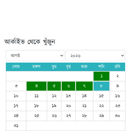
আর্কাইভ থেকে খুঁজুন
সোম
মঙ্গল
বুধ
বৃহ
শুক্র
শনি
রবি
১
২
৩
৪
৫
৬
৭
৮
৯
১০
১১
১২
১৩
১৪
১৫
১৬
১৭
১৮
১৯
২০
২১
২২
২৩
২৪
২৫
২৬
২৭
২৮
২৯
৩০
৩১