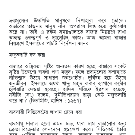
দ্রব্যমূল্যের ঊর্ধ্বগতি মানুষকে দিশাহারা করে তোলে।
অভাবের তাড়নায় মানুষ নানা অপরাধে লিপ্ত হতে কুণ্ঠাবোধ
করে না। তাই এ রকম সময়গুলোতে বাজার নিয়ন্ত্রণে রাখা
অত্যন্ত গুরুত্বপূর্ণ ও চ্যালেঞ্জিং কাজ। আজ আমরা বাজার
নিয়ন্ত্রণে ইসলামের পাঁচটি নির্দেশনা জানব—
মজুতদারি বন্ধ করা
বাজারে অস্থিরতা সৃষ্টির অন্যতম কারণ হচ্ছে বাজারে সংকট
সৃষ্টির উদ্দেশ্যে অযথা পণ্য মজুদ। ফলে দ্রব্যমূল্যের কশাঘাতে
নাভিশ্বাস উঠছে সাধারণ জনগোষ্ঠীর। দুর্বিষহ হয়ে উঠছে
জনজীবন। ইসলামে অযথা খাদ্য মজুদ করার ব্যাপারে কঠোর
হুঁশিয়ারি দেওয়া হয়েছে। হাদিস শরিফে ইরশাদ হয়েছে,
নবীজি (সা.) বলেন, ‘দুর্নীতিপরায়ণ ছাড়া কেউ মজুতদারি
করে না।’ (তিরমিজি, হাদিস : ১২৬৭)
ব্যবসায়ী সিন্ডিকেটের লাগাম টেনে ধরা
ব্যবসায় দালাল হলো এমন চক্র, যারা দাম বাড়ানোর জন্য
ক্রেতা-বিক্রেতার লেনদেনে হস্তক্ষেপ করে। সিন্ডিকেট তৈরি