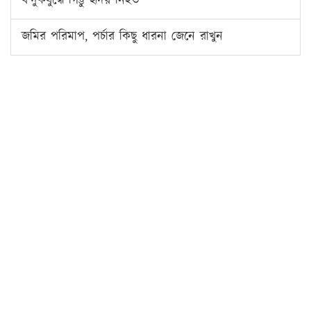
বন্দুকযুদ্ধে গিট্টু হৃদয় নিহত
জমির পরিমাপ, পর্চার কিছু ধারনা জেনে রাখুন