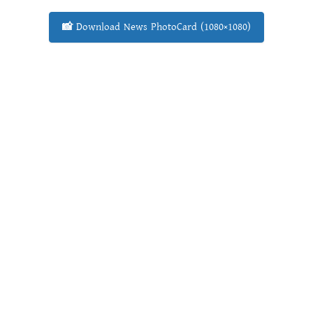
📸 Download News PhotoCard (1080×1080)