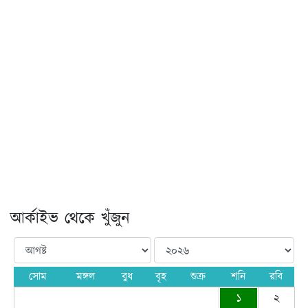
আর্কাইভ থেকে খুঁজুন
সোম
মঙ্গল
বুধ
বৃহ
শুক্র
শনি
রবি
১
২