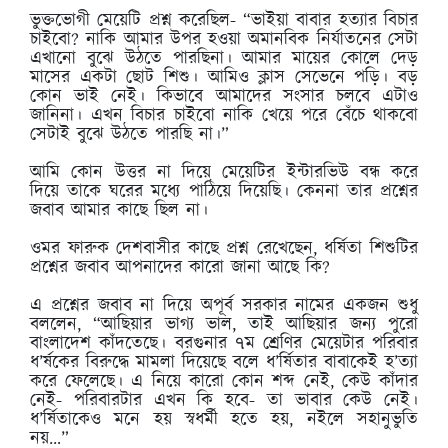
ভুক্তভোগী মেয়েটি প্রশ্ন করেছিল- “ভাইয়া বাবার হত্যার বিচার
চাইবো? নাকি আমার উপর হওয়া অমানবিক নির্যাতনের সেটা
এখানো বুঝে উঠতে পারছিনা। আমার মায়ের কোলে দেড়
মাসের একটা ছোট শিশু। আমিও ক্লাস সেভেনে পড়ি। বড়
কোন ভাই নেই। কিভাবে আমাদের সংসার চলবে এটাও
জানিনা। এখন বিচার চাইবো নাকি খেয়ে পরে বেঁচে থাকবো
সেটাই বুঝে উঠতে পারছি না।”
আমি কোন উত্তর না দিয়ে মেয়েটির ইন্টারভিউ বন্ধ করে
দিয়ে তাকে ঘরের মধ্যে পাঠিয়ে দিয়েছি। কেননা তার প্রশ্নের
জবাব আমার কাছে ছিল না।
ওমর ফারুক দেশবাসীর কাছে প্রশ্ন রেখেছেন, ধর্ষিতা শিশুটির
প্রশ্নের জবাব আপনাদের কারো জানা আছে কি?
এ প্রশ্নের জবাব না দিয়ে অপূর্ব সরকার নামের একজন শুধু
বললেন, “আছিয়ার ভাগ্য ভাল, তাই আছিয়ার জন্য পুরো
বাংলাদেশ কাঁদতেছে। বরগুনার ৭ম শ্রেণির মেয়েটার পরিবার
ধ’র্ষকের বিরুদ্ধে মামলা দিয়েছে বলে ধ’র্ষিতার বাবাকেই হ’ত্যা
করে ফেলেছে। এ নিয়ে কারো কোন শব্দ নেই, কেউ কাঁদার
নেই- পরিবারটার এখন কি হবে- তা ভাবার কেউ নেই।
ধ’র্ষিতাকেও মনে হয় স্বধর্মী হতে হয়, নইলে সহানুভুতি
নয়…”