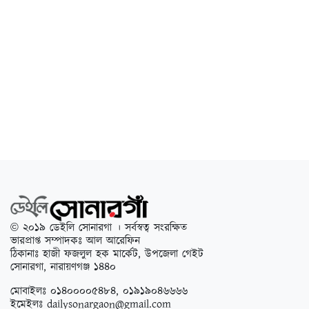
© ২০১৯ ডেইলি সোনারগা । সর্বস্বত্ব সংরক্ষিত
ভারপ্রাপ্ত সম্পাদকঃ আল আরেফিন
ঠিকানাঃ হাজী ফজলুল হক মার্কেট, উপজেলা গেইট
সোনারগা, নারায়ণগঞ্জ ১৪৪০
মোবাইলঃ ০১৪০০০০৫৪৮৪, ০১৯১৯০৪৬৬৬৬
ইমেইলঃ
dailysonargaon@gmail.com