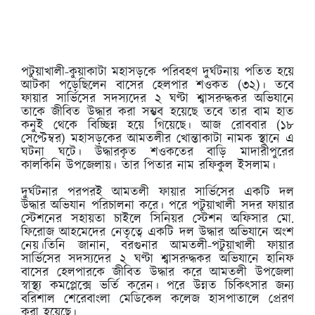
পটুয়াখালী-কুয়াকাটা মহাসড়কে পরিবহণ দুর্ঘটনায় পতিত হয়ে
আটকা পড়েছিলেন বাসের হেলপার শওকত (৩২)। তবে
ফায়ার সার্ভিসের সদস্যদের ২ ঘণ্টা শ্বাসরুদ্ধকর অভিযানে
তাকে জীবিত উদ্ধার করা সম্ভব হয়েছে তবে তার বাম হাত
কনুই থেকে বিচ্ছিন্ন হয়ে গিয়েছে। আজ রোববার (১৮
সেপ্টেম্বর) মহাসড়কের আমতলীর খোন্তাকাটা নামক স্থানে এ
ঘটনা ঘটে। উদ্ধারকৃত শওকতের বাড়ি মাদারীপুরের
কালকিনি উপজেলায়। তার পিতার নাম রফিকুল ইসলাম।
দুর্ঘটনার পরপরই আমতলী ফায়ার সার্ভিসের একটি দল
উদ্ধার অভিযান পরিচালনা করে। পরে পটুয়াখালী সদর ফায়ার
স্টেশনের সহায়তা চাইলে সিনিয়র স্টেশন অফিসার মো.
ফিরোজ আহমেদের নেতৃত্বে একটি দল উদ্ধার অভিযানে অংশ
নেয়।তিনি জানান, বরগুনার আমতলী-পটুয়াখালী ফায়ার
সার্ভিসের সদস্যদের ২ ঘণ্টা শ্বাসরুদ্ধকর অভিযানে হানিফ
বাসের হেলপারকে জীবিত উদ্ধার করে আমতলী উপজেলা
স্বাস্থ্য কমপ্লেক্সে ভর্তি করেন। পরে উন্নত চিকিৎসার জন্য
বরিশাল শেরেবাংলা মেডিকেল কলেজ হাসপাতালে প্রেরণ
করা হয়েছে।