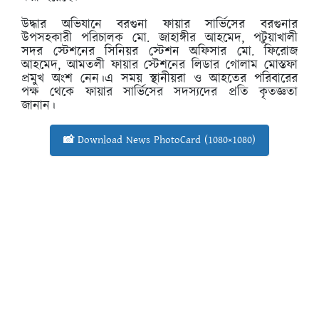
উদ্ধার অভিযানে বরগুনা ফায়ার সার্ভিসের বরগুনার
উপসহকারী পরিচালক মো. জাহাঙ্গীর আহমেদ, পটুয়াখালী
সদর স্টেশনের সিনিয়র স্টেশন অফিসার মো. ফিরোজ
আহমেদ, আমতলী ফায়ার স্টেশনের লিডার গোলাম মোস্তফা
প্রমুখ অংশ নেন।এ সময় স্থানীয়রা ও আহতের পরিবারের
পক্ষ থেকে ফায়ার সার্ভিসের সদস্যদের প্রতি কৃতজ্ঞতা
জানান।
📸 Download News PhotoCard (1080×1080)