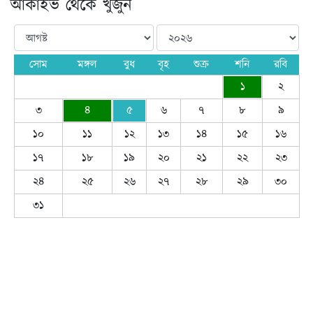
আর্কাইভ থেকে খুঁজুন
সোম
মঙ্গল
বুধ
বৃহ
শুক্র
শনি
রবি
১
২
৩
৪
৫
৬
৭
৮
৯
১০
১১
১২
১৩
১৪
১৫
১৬
১৭
১৮
১৯
২০
২১
২২
২৩
২৪
২৫
২৬
২৭
২৮
২৯
৩০
৩১