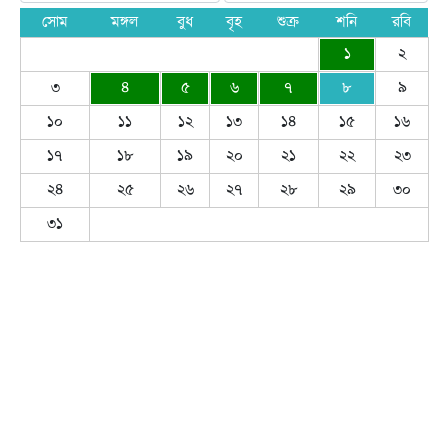
সোম
মঙ্গল
বুধ
বৃহ
শুক্র
শনি
রবি
১
২
৩
৪
৫
৬
৭
৮
৯
১০
১১
১২
১৩
১৪
১৫
১৬
১৭
১৮
১৯
২০
২১
২২
২৩
২৪
২৫
২৬
২৭
২৮
২৯
৩০
৩১