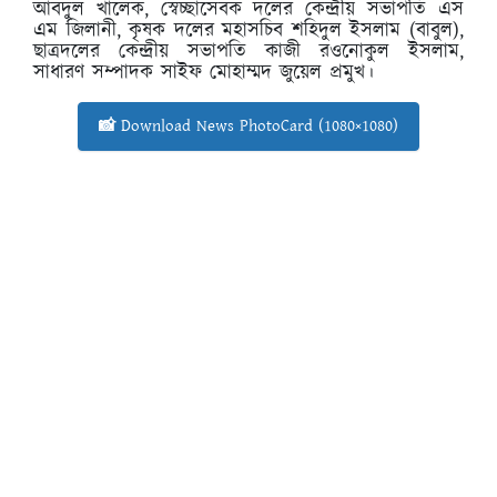
আবদুল খালেক, স্বেচ্ছাসেবক দলের কেন্দ্রীয় সভাপতি এস
এম জিলানী, কৃষক দলের মহাসচিব শহিদুল ইসলাম (বাবুল),
ছাত্রদলের কেন্দ্রীয় সভাপতি কাজী রওনোকুল ইসলাম,
সাধারণ সম্পাদক সাইফ মোহাম্মদ জুয়েল প্রমুখ।
📸 Download News PhotoCard (1080×1080)