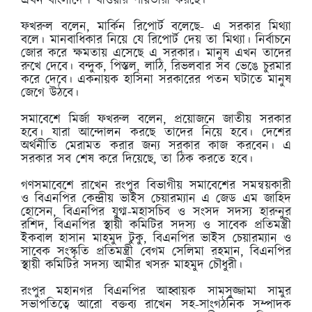
এখন বাংলাদেশ খাওয়ার পাঁয়তারা করছে।
ফখরুল বলেন, মার্কিন রিপোর্ট বলেছে- এ সরকার মিথ্যা
বলে। মানবাধিকার নিয়ে যে রিপোর্ট দেয় তা মিথ্যা। নির্বাচনে
জোর করে ক্ষমতায় এসেছে এ সরকার। মানুষ এখন তাদের
রুখে দেবে। বন্দুক, পিস্তল, লাঠি, রিভলবার সব ভেঙে চুরমার
করে দেবে। একনায়ক হাসিনা সরকারের পতন ঘটাতে মানুষ
জেগে উঠবে।
সমাবেশে মির্জা ফখরুল বলেন, প্রয়োজনে জাতীয় সরকার
হবে। যারা আন্দোলন করছে তাদের নিয়ে হবে। দেশের
অর্থনীতি মেরামত করার জন্য সরকার কাজ করবেন। এ
সরকার সব শেষ করে দিয়েছে, তা ঠিক করতে হবে।
গণসমাবেশে রাখেন রংপুর বিভাগীয় সমাবেশের সমন্বয়কারী
ও বিএনপির কেন্দ্রীয় ভাইস চেয়ারম্যান এ জেড এম জাহিদ
হোসেন, বিএনপির যুগ্ম-মহাসচিব ও সংসদ সদস্য হারুনুর
রশিদ, বিএনপির স্থায়ী কমিটির সদস্য ও সাবেক প্রতিমন্ত্রী
ইকবাল হাসান মাহমুদ টুকু, বিএনপির ভাইস চেয়ারম্যান ও
সাবেক সংস্কৃতি প্রতিমন্ত্রী বেগম সেলিমা রহমান, বিএনপির
স্থায়ী কমিটির সদস্য আমীর খসরু মাহমুদ চৌধুরী।
রংপুর মহানগর বিএনপির আহ্বায়ক সামসুজ্জামা সামুর
সভাপতিত্বে আরো বক্তব্য রাখেন সহ-সাংগঠনিক সম্পাদক