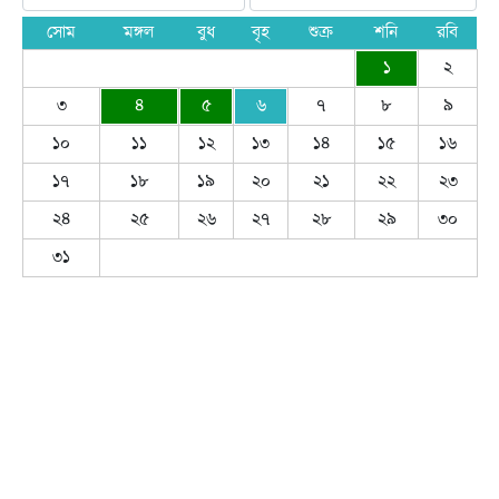
সোম
মঙ্গল
বুধ
বৃহ
শুক্র
শনি
রবি
১
২
৩
৪
৫
৬
৭
৮
৯
১০
১১
১২
১৩
১৪
১৫
১৬
১৭
১৮
১৯
২০
২১
২২
২৩
২৪
২৫
২৬
২৭
২৮
২৯
৩০
৩১