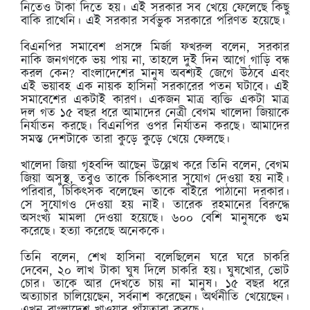
নিতেও টাকা দিতে হয়। এই সরকার সব খেয়ে ফেলেছে কিছু
বাকি রাখেনি। এই সরকার সর্বভুক সরকারে পরিণত হয়েছে।
বিএনপির সমাবেশ প্রসঙ্গে মির্জা ফখরুল বলেন, সরকার
নাকি জনগণকে ভয় পায় না, তাহলে দুই দিন আগে গাড়ি বন্ধ
করল কেন? বাংলাদেশের মানুষ অবশ্যই জেগে উঠবে এবং
এই ভয়াবহ এক নায়ক হাসিনা সরকারের পতন ঘটাবে। এই
সমাবেশের একটাই কারণ। একজন মাত্র ব্যক্তি একটা মাত্র
দল গত ১৫ বছর ধরে আমাদের নেত্রী বেগম খালেদা জিয়াকে
নির্যাতন করছে। বিএনপির ওপর নির্যাতন করছে। আমাদের
সমস্ত দেশটাকে তারা কুড়ে কুড়ে খেয়ে ফেলছে।
খালেদা জিয়া গৃহবন্দি আছেন উল্লেখ করে তিনি বলেন, বেগম
জিয়া অসুস্থ, তবুও তাকে চিকিৎসার সুযোগ দেওয়া হয় নাই।
পরিবার, চিকিৎসক বলেছেন তাকে বাইরে পাঠানো দরকার।
সে সুযোগও দেওয়া হয় নাই। তারেক রহমানের বিরুদ্ধে
অসংখ্য মামলা দেওয়া হয়েছে। ৬০০ বেশি মানুষকে গুম
করেছে। হত্যা করেছে অনেককে।
তিনি বলেন, শেখ হাসিনা বলেছিলেন ঘরে ঘরে চাকরি
দেবেন, ২০ লাখ টাকা ঘুষ দিলে চাকরি হয়। ঘুষখোর, ভোট
চোর। তাকে আর দেখতে চায় না মানুষ। ১৫ বছর ধরে
অত্যাচার চালিয়েছেন, সর্বনাশ করেছেন। অর্থনীতি খেয়েছেন।