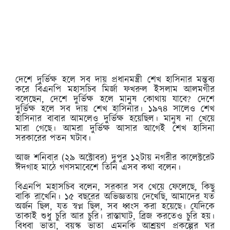
দেশে দুর্ভিক্ষ হলে সব দায় প্রধানমন্ত্রী শেখ হাসিনার মন্তব্য
করে বিএনপি মহাসচিব মির্জা ফখরুল ইসলাম আলমগীর
বলেছেন, দেশে দুর্ভিক্ষ হলে মানুষ কোথায় যাবে? দেশে
দুর্ভিক্ষ হলে সব দায় শেখ হাসিনার। ১৯৭৪ সালেও শেখ
হাসিনার বাবার আমলেও দুর্ভিক্ষ হয়েছিল। মানুষ না খেয়ে
মারা গেছে। আমরা দুর্ভিক্ষ আসার আগেই শেখ হাসিনা
সরকারের পতন ঘটাব।
আজ শনিবার (২৯ অক্টোবর) দুপুর ১২টায় নগরীর কালেক্টরেট
ঈদগাহ মাঠে গণসমাবেশে তিনি এসব কথা বলেন।
বিএনপি মহাসচিব বলেন, সরকার সব খেয়ে ফেলেছে, কিছু
বাকি রাখেনি। ১৫ বছরের অভিজ্ঞতায় দেখেছি, আমাদের যত
অর্জন ছিল, যত স্বপ্ন ছিল, সব ধ্বংস করা হয়েছে। যেদিকে
তাকাই শুধু চুরি আর চুরি। রাস্তাঘাট, ব্রিজ করতেও চুরি হয়।
বিধবা ভাতা, বয়স্ক ভাতা এমনকি আশ্রয়ণ প্রকল্পের ঘর