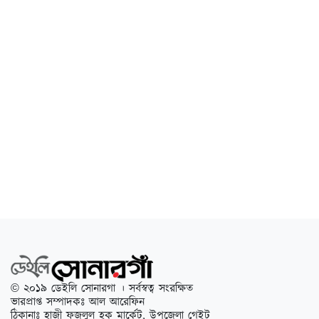
© ২০১৯ ডেইলি সোনারগা । সর্বস্বত্ব সংরক্ষিত
ভারপ্রাপ্ত সম্পাদকঃ আল আরেফিন
ঠিকানাঃ হাজী ফজলুল হক মার্কেট, উপজেলা গেইট