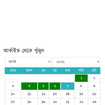
আর্কাইভ থেকে খুঁজুন
সোম
মঙ্গল
বুধ
বৃহ
শুক্র
শনি
রবি
১
২
৩
৪
৫
৬
৭
৮
৯
১০
১১
১২
১৩
১৪
১৫
১৬
১৭
১৮
১৯
২০
২১
২২
২৩