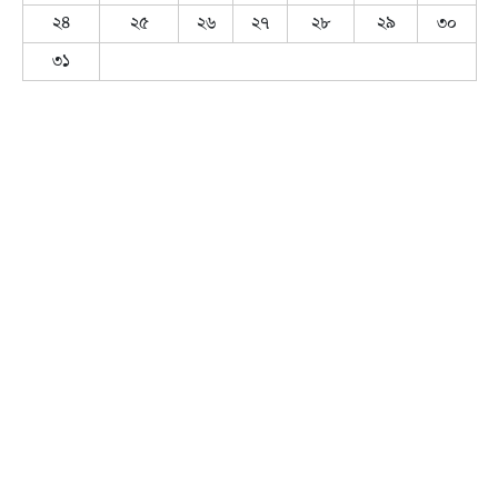
২৪
২৫
২৬
২৭
২৮
২৯
৩০
৩১