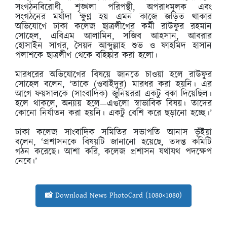
সংগঠনবিরোধী, শৃঙ্খলা পরিপন্থী, অপরাধমূলক এবং
সংগঠনের মর্যাদা ক্ষুণ্ন হয় এমন কাজে জড়িত থাকার
অভিযোগে ঢাকা কলেজ ছাত্রলীগের কর্মী রাউফুর রহমান
সোহেল, এবিএম আলামিন, সজিব আহসান, আবরার
হোসাইন সাগর, সৈয়দ আব্দুল্লাহ শুভ ও ফাহমিদ হাসান
পলাশকে ছাত্রলীগ থেকে বহিষ্কার করা হলো।
মারধরের অভিযোগের বিষয়ে জানতে চাওয়া হলে রাউফুর
সোহেল বলেন, ‘তাকে (ওবাইদুর) মারধর করা হয়নি। এর
আগে ফয়সালকে (সাংবাদিক) জুনিয়ররা একটু বকা দিয়েছিল।
হলে থাকলে, অন্যায় হলে—এগুলো স্বাভাবিক বিষয়। তাদের
কোনো নির্যাতন করা হয়নি। একটু বেশি করে ছড়ানো হচ্ছে।’
ঢাকা কলেজ সাংবাদিক সমিতির সভাপতি আনাস ভূঁইয়া
বলেন, ‘প্রশাসনকে বিষয়টি জানানো হয়েছে, তদন্ত কমিটি
গঠন করেছে। আশা করি, কলেজ প্রশাসন যথাযথ পদক্ষেপ
নেবে।’
📸 Download News PhotoCard (1080×1080)