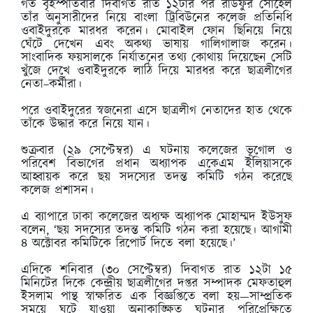
গত বৃহস্পতিবার দিবাগত রাত ১২টার পর রাউফুর সোহেল
তাঁর অনুসারীদের নিয়ে বাংলা ট্রিবিউনের কলেজ প্রতিনিধি
ওবাইদুরকে মারধর করেন। মোবাইল ফোন ছিনিয়ে নিয়ে
ঘেঁটে দেখেন এবং অকথ্য ভাষায় গালিগালাজ করেন।
সাংবাদিক ফয়সালকে নির্যাতনের তথ্য কোথায় দিয়েছেন সেটি
খুঁজে দেখে ওবাইদুরকে লাঠি দিয়ে মারধর করে ছাত্রলীগের
নেতা–কর্মীরা।
পরে ওবাইদুরের স্বজনেরা এসে ছাত্রলীগ নেতাদের হাত থেকে
তাঁকে উদ্ধার করে নিয়ে যান।
শুক্রবার (২৯ সেপ্টেম্বর) এ ঘটনায় কলেজের ভূগোল ও
পরিবেশ বিভাগের প্রধান অধ্যাপক একেএম ইলিয়াসকে
আহ্বায়ক করে ছয় সদস্যের তদন্ত কমিটি গঠন করেছে
কলেজ প্রশাসন।
এ ব্যাপারে ঢাকা কলেজের অধ্যক্ষ অধ্যাপক মোহাম্মদ ইউসুফ
বলেন, ‘ছয় সদস্যের তদন্ত কমিটি গঠন করা হয়েছে। আগামী
৪ অক্টোবর কমিটিকে রিপোর্ট দিতে বলা হয়েছে।’
এদিকে শনিবার (৩০ সেপ্টেম্বর) দিবাগত রাত ১২টা ১৫
মিনিটের দিকে কেন্দ্রীয় ছাত্রলীগের দপ্তর সম্পাদক মেফতাহুল
ইসলাম পান্থ স্বাক্ষরিত এক বিজ্ঞপ্তিতে বলা হয়—সাম্প্রতিক
সময়ে ঘটে যাওয়া অনাকাঙ্ক্ষিত ঘটনার পরিপ্রেক্ষিতে