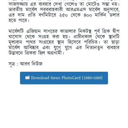
সাজসজ্জায় এর ব্যবহার দেখা গেলেও তা মোটেও সস্তা নয়।
ভারতীয় মার্বেল সরবরাহকারী আরএমএস মার্বেল অনুসারে,
এর দাম প্রতি বর্গমিটারে ২৫০ থেকে ৪০০ মার্কিন ডলার
হতে পারে।
মার্বেলটি এজিয়ান সাগরের কাভালার নিকটস্থ পূর্ব গ্রিক দ্বীপ
থাসোস থেকে সংগ্রহ করা হয়। প্রাচীনকাল থেকে স্থানটি
মূল্যবান পাথর সংগ্রহের স্থান হিসেবে পরিচিত। তা ছাড়া
মার্বেল আবিষ্কার এবং যুগে যুগে এর নিত্যনতুন ব্যবহার
উদ্ভাবনে গ্রিকরা ছিল অগ্রগামী।
সূত্র : আরব নিউজ
📸 Download News PhotoCard (1080×1080)