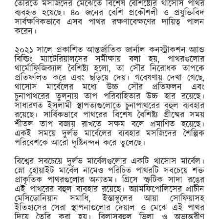
তৈরিতে মসজিদের মেঝেতে বিশেষ বৈশিষ্ট্যের থাসোস পাথর
ব্যবহৃত হয়েছে। ৪০ জনের বেশি প্রকৌশলী ও প্রযুক্তিবিদ
সার্বক্ষণিকভাবে এসব পাথর রক্ষণাবেক্ষণের দায়িত্ব পালন
করেন।
২০২১ সালে প্রকাশিত আন্তর্জাতিক জার্নাল কনস্ট্রাকশন অ্যান্ড
বিল্ডিং ম্যাটেরিয়ালসের সমীক্ষায় বলা হয়, পাথরগুলোর
থার্মোফিজিক্যাল বৈশিষ্ট্য হলো, তা সৌর নিরোধক তাপকে
প্রতিফলিত করে এবং ছড়িয়ে দেয়। গবেষণায় দেখা গেছে,
থাসোস মার্বেলের মধ্যে উচ্চ সৌর প্রতিফলন এবং
চুনাপাথরের তুলনায় তাপ পরিবাহিতার উচ্চ হার রয়েছে।
সাধারণত ইসলামী স্থাপত্যগুলোতে চুনাপাথরের বহুল ব্যবহার
রয়েছে। সার্বিকভাবে পাথরের বিশেষ বৈশিষ্ট্য গ্রীষ্মের সময়
শীতল তাপ বজায় রাখতে সক্ষম বলে প্রমাণিত হয়েছে।
একই সময়ে দুর্লভ মার্বেলের ব্যবহার মসজিদের শৈল্পিক
পরিবেশকে আরো দৃষ্টিনন্দন করে তুলেছে।
বিশ্বের সবচেয়ে দুর্লভ মার্বেলগুলোর একটি থাসোস মার্বেল।
স্নো হোয়াইট মার্বেল নামেও পরিচিত পাথরটি সবচেয়ে শক্ত
প্রাকৃতিক পাথরগুলোর অন্যতম। গ্রিসে স্ফটিক সাদা রঙের
এই পাথরের বহুল ব্যবহার রয়েছে। অ্যামফিপোলিসের প্রাচীন
মেসিডোনিয়ান সমাধি, ইস্তাম্বুলের আয়া সোফিয়াসহ
ইতিহাসের সেরা স্থাপনাগুলোর দেয়াল ও মেঝে এই পাথর
দিয়ে তৈরি করা হয়। বিলাসবহুল ভিলা ও অভ্যন্তরীণ