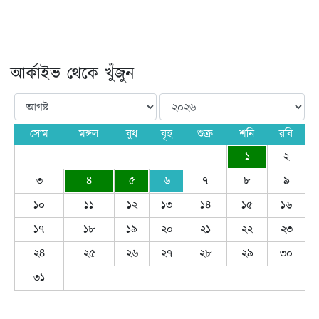
আর্কাইভ থেকে খুঁজুন
সোম
মঙ্গল
বুধ
বৃহ
শুক্র
শনি
রবি
১
২
৩
৪
৫
৬
৭
৮
৯
১০
১১
১২
১৩
১৪
১৫
১৬
১৭
১৮
১৯
২০
২১
২২
২৩
২৪
২৫
২৬
২৭
২৮
২৯
৩০
৩১