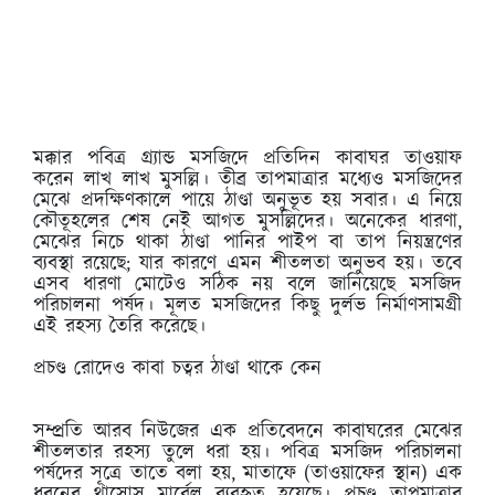
মক্কার পবিত্র গ্র্যান্ড মসজিদে প্রতিদিন কাবাঘর তাওয়াফ
করেন লাখ লাখ মুসল্লি। তীব্র তাপমাত্রার মধ্যেও মসজিদের
মেঝে প্রদক্ষিণকালে পায়ে ঠাণ্ডা অনুভূত হয় সবার। এ নিয়ে
কৌতূহলের শেষ নেই আগত মুসল্লিদের। অনেকের ধারণা,
মেঝের নিচে থাকা ঠাণ্ডা পানির পাইপ বা তাপ নিয়ন্ত্রণের
ব্যবস্থা রয়েছে; যার কারণে এমন শীতলতা অনুভব হয়। তবে
এসব ধারণা মোটেও সঠিক নয় বলে জানিয়েছে মসজিদ
পরিচালনা পর্ষদ। মূলত মসজিদের কিছু দুর্লভ নির্মাণসামগ্রী
এই রহস্য তৈরি করেছে।
প্রচণ্ড রোদেও কাবা চত্বর ঠাণ্ডা থাকে কেন
সম্প্রতি আরব নিউজের এক প্রতিবেদনে কাবাঘরের মেঝের
শীতলতার রহস্য তুলে ধরা হয়। পবিত্র মসজিদ পরিচালনা
পর্ষদের সূত্রে তাতে বলা হয়, মাতাফে (তাওয়াফের স্থান) এক
ধরনের থাসোস মার্বেল ব্যবহৃত হয়েছে। প্রচণ্ড তাপমাত্রার