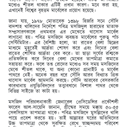
মধ্যেও শীতল থাকার এটিই প্রধান কারণ। মনে করা হয়,
এখানেই বিশ্বের বৃহত্তম মার্বেলের প্রয়োগ হয়েছে।
জানা যায়, ১৯৭৮ মোতাবেক ১৩৯৮ হিজরি সনে সৌদি
বাদশাহ খালিদের নির্দেশে পবিত্র মসজিদুল হারামের মাতাফ
সম্প্রসারণকালে প্রথমবার এর মেঝেতে থাসোস মার্বেল
লাগানো হয়। পবিত্র মসজিদে ব্যবহৃত মার্বেলের পুরুত্ব পাঁচ
সেন্টিমিটার। এর বৈশিষ্ট্য হলো, তা রাতের বেলা ছিদ্রের
মাধ্যমে মুহূর্তেই আর্দ্রতা শোষণ করে এবং দিনের বেলা
রাতের শোষিত আর্দ্রতা বের করে। তা ছাড়া সূর্যের রশ্মিকে
প্রতিফলিত করে দিনের বেলা মেঝের তাপমাত্রা কমাতে
সহায়তা করে। ফলে তপ্ত রোদের মধ্যেও সব সময় মসজিদের
মেঝে শীতল থাকে, যা অন্য কোনো গ্রানাইট ও মার্বেল
পাথরে নেই। অনেক বছর ধরে সৌদি আরব বিখ্যাত গ্রিক
থাসোস মার্বেল আমদানি করছে। সৌদি আরবের বেসরকারি
কারখানায় প্রযুক্তিবিদদের তত্ত্বাবধানে বিশাল পাথর থেকে
বিভিন্ন সাইজে তা কাটা হয়।
মসজিদ পরিচালনাকারী জেনারেল প্রেসিডেন্সির প্রকৌশলী
ফারেস আল-সায়েদি জানান, গ্রীষ্মের সময়ে মক্কায় ৫০-৫৫
সেলসিয়াস তাপমাত্রা থাকে। পবিত্র মসজিদে মুসল্লিদের খালি
পায়ে প্রবেশ করতে হয়। তাই আল্লাহর ঘরের অতিথিদের
উচ্চ তাপমাত্রা থেকে সুরক্ষিত রেখে স্বাচ্ছন্দ্যময় পরিবেশ