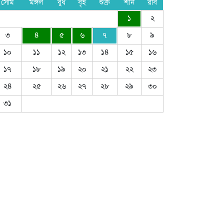
সোম
মঙ্গল
বুধ
বৃহ
শুক্র
শনি
রবি
১
২
৩
৪
৫
৬
৭
৮
৯
১০
১১
১২
১৩
১৪
১৫
১৬
১৭
১৮
১৯
২০
২১
২২
২৩
২৪
২৫
২৬
২৭
২৮
২৯
৩০
৩১