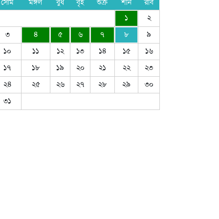
সোম
মঙ্গল
বুধ
বৃহ
শুক্র
শনি
রবি
১
২
৩
৪
৫
৬
৭
৮
৯
১০
১১
১২
১৩
১৪
১৫
১৬
১৭
১৮
১৯
২০
২১
২২
২৩
২৪
২৫
২৬
২৭
২৮
২৯
৩০
৩১