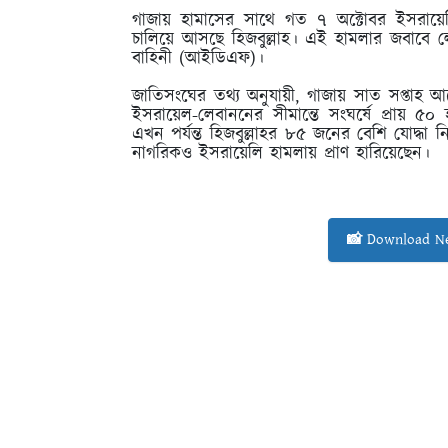
গাজায় হামাসের সাথে গত ৭ অক্টোবর ইসরায়েল
চালিয়ে আসছে হিজবুল্লাহ। এই হামলার জবাবে লেব
বাহিনী (আইডিএফ)।
জাতিসংঘের তথ্য অনুযায়ী, গাজায় সাত সপ্তাহ আগ
ইসরায়েল-লেবাননের সীমান্তে সংঘর্ষে প্রায় ৫০
এখন পর্যন্ত হিজবুল্লাহর ৮৫ জনের বেশি যোদ
নাগরিকও ইসরায়েলি হামলায় প্রাণ হারিয়েছেন।
📸 Download Ne