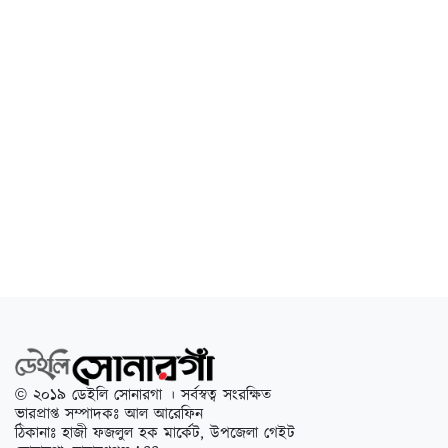
© ২০১৯ ডেইলি সোনারগা । সর্বস্বত্ব সংরক্ষিত
ভারপ্রাপ্ত সম্পাদকঃ আল আরেফিন
ঠিকানাঃ হাজী ফজলুল হক মার্কেট, উপজেলা গেইট