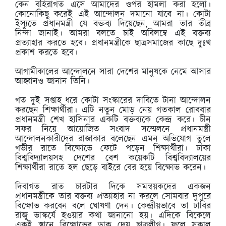
কেন বহিরাগত এসে আমাদের ওপর হামলা করা হলো।
কোনোকিছু করেই এই আন্দোলন দমানো যাবে না। কোটা
ইস্যুতে প্রধানমন্ত্রী যে বক্তব্য দিয়েছেন, আমরা তার তীব্র
নিন্দা জানাই। আমরা বলতে চাই অবিলম্বে এই বক্তব্য
প্রত্যাহার করতে হবে। প্রধানমন্ত্রীকে ছাত্রসমাজের কাছে দুঃখ
প্রকাশ করতে হবে।
আগামীকালের আন্দোলনে সারা দেশের মানুষকে নেমে আসার
আহ্বানও জানান তিনি।
গত দুই সপ্তাহ ধরে কোটা সংস্কারের দাবিতে টানা আন্দোলন
করছেন শিক্ষার্থীরা। এটি নতুন মোড় নেয় গতকাল রোববার
প্রধানমন্ত্রী শেখ হাসিনার একটি বক্তব্যকে কেন্দ্র করে। চীন
সফর নিয়ে আয়োজিত সংবাদ সম্মেলনে প্রধানমন্ত্রী
আন্দোলনকারীদের রাজাকার বলেছেন এমন অভিযোগ তুলে
গভীর রাতে বিক্ষোভে ফেটে পড়েন শিক্ষার্থীরা। ঢাকা
বিশ্ববিদ্যালয়সহ দেশের বেশ কয়েকটি বিশ্ববিদ্যালয়ের
শিক্ষার্থীরা রাতে হল ছেড়ে বাইরে বের হয়ে বিক্ষোভ করেন।
দিবাগত রাত চারটার দিকে সমন্বয়কদের একজন
প্রধানমন্ত্রীকে তার বক্তব্য প্রত্যাহার না করলে সোমবার দুপুরে
বিক্ষোভ করবেন বলে ঘোষণা দেন। কেন্দ্রীয়ভাবে তা ঢাবির
রাজু ভাস্কর্যে হওয়ার কথা জানানো হয়। এদিকে বিকেলে
একই স্থানে বিক্ষোভের ডাক দেয় ছাত্রলীগ। ফলে সকাল