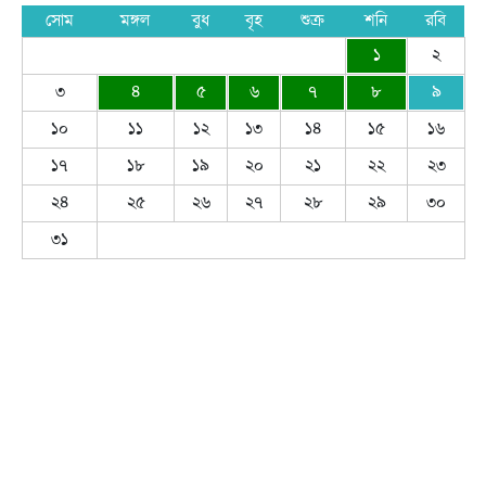
সোম
মঙ্গল
বুধ
বৃহ
শুক্র
শনি
রবি
১
২
৩
৪
৫
৬
৭
৮
৯
১০
১১
১২
১৩
১৪
১৫
১৬
১৭
১৮
১৯
২০
২১
২২
২৩
২৪
২৫
২৬
২৭
২৮
২৯
৩০
৩১