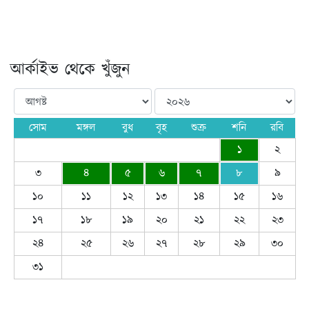
আর্কাইভ থেকে খুঁজুন
সোম
মঙ্গল
বুধ
বৃহ
শুক্র
শনি
রবি
১
২
৩
৪
৫
৬
৭
৮
৯
১০
১১
১২
১৩
১৪
১৫
১৬
১৭
১৮
১৯
২০
২১
২২
২৩
২৪
২৫
২৬
২৭
২৮
২৯
৩০
৩১