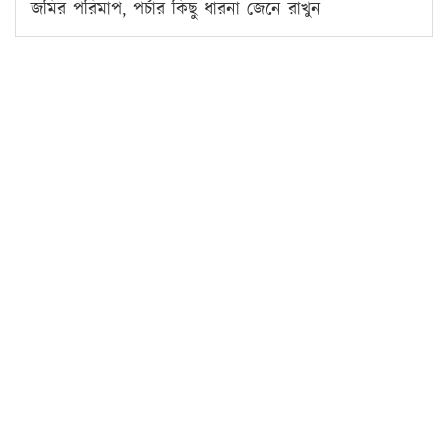
জমির পরিমাপ, পর্চার কিছু ধারনা জেনে রাখুন