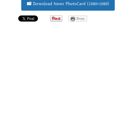
📸 Download News PhotoCard (1080×1080)
Print