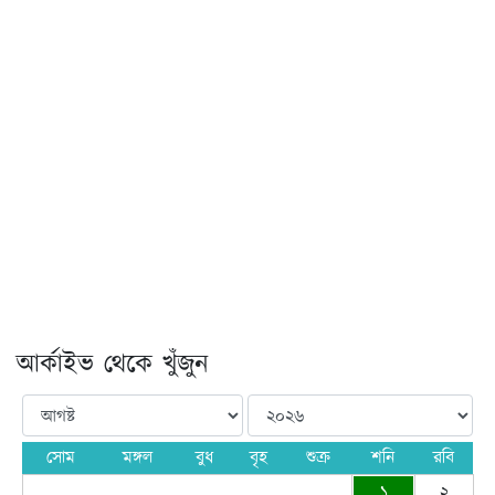
আর্কাইভ থেকে খুঁজুন
সোম
মঙ্গল
বুধ
বৃহ
শুক্র
শনি
রবি
১
২