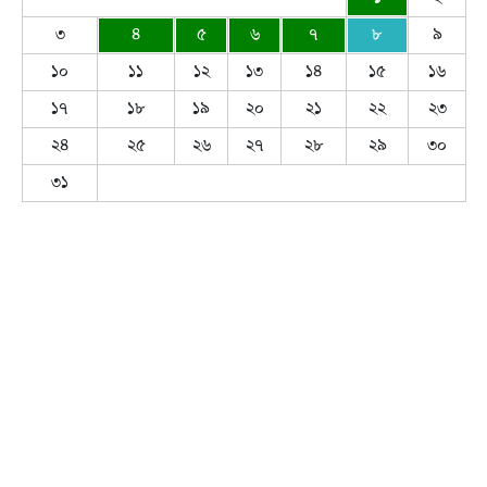
৩
৪
৫
৬
৭
৮
৯
১০
১১
১২
১৩
১৪
১৫
১৬
১৭
১৮
১৯
২০
২১
২২
২৩
২৪
২৫
২৬
২৭
২৮
২৯
৩০
৩১