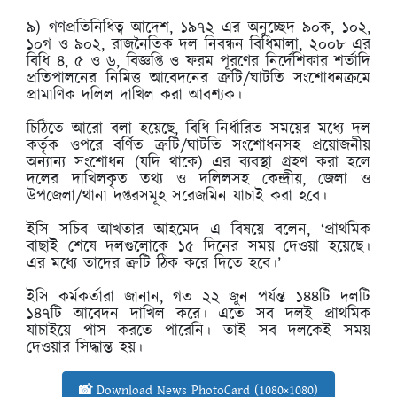
৯) গণপ্রতিনিধিত্ব আদেশ, ১৯৭২ এর অনুচ্ছেদ ৯০ক, ১০২,
১০গ ও ৯০২, রাজনৈতিক দল নিবন্ধন বিধিমালা, ২০০৮ এর
বিধি ৪, ৫ ও ৬, বিজ্ঞপ্তি ও ফরম পূরণের নির্দেশিকার শর্তাদি
প্রতিপালনের নিমিত্ত আবেদনের ত্রুটি/ঘাটতি সংশোধনক্রমে
প্রামাণিক দলিল দাখিল করা আবশ্যক।
চিঠিতে আরো বলা হয়েছে, বিধি নির্ধারিত সময়ের মধ্যে দল
কর্তৃক ওপরে বর্ণিত ত্রুটি/ঘাটতি সংশোধনসহ প্রয়োজনীয়
অন্যান্য সংশোধন (যদি থাকে) এর ব্যবস্থা গ্রহণ করা হলে
দলের দাখিলকৃত তথ্য ও দলিলসহ কেন্দ্রীয়, জেলা ও
উপজেলা/থানা দপ্তরসমূহ সরেজমিন যাচাই করা হবে।
ইসি সচিব আখতার আহমেদ এ বিষয়ে বলেন, ‘প্রাথমিক
বাছাই শেষে দলগুলোকে ১৫ দিনের সময় দেওয়া হয়েছে।
এর মধ্যে তাদের ত্রুটি ঠিক করে দিতে হবে।’
ইসি কর্মকর্তারা জানান, গত ২২ জুন পর্যন্ত ১৪৪টি দলটি
১৪৭টি আবেদন দাখিল করে। এতে সব দলই প্রাথমিক
যাচাইয়ে পাস করতে পারেনি। তাই সব দলকেই সময়
দেওয়ার সিদ্ধান্ত হয়।
📸 Download News PhotoCard (1080×1080)