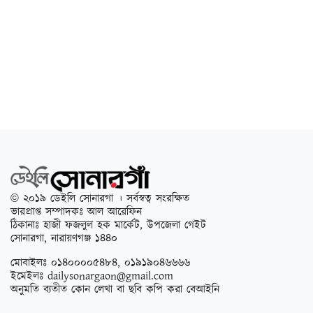
© ২০১৯ ডেইলি সোনারগা । সর্বস্বত্ব সংরক্ষিত
ভারপ্রাপ্ত সম্পাদকঃ আল আরেফিন
ঠিকানাঃ হাজী ফজলুল হক মার্কেট, উপজেলা গেইট
সোনারগা, নারায়ণগঞ্জ ১৪৪০
মোবাইলঃ ০১৪০০০০৫৪৮৪, ০১৯১৯০৪৬৬৬৬
ইমেইলঃ
dailysonargaon@gmail.com
অনুমতি ব্যতীত কোন লেখা বা ছবি কপি করা বেআইনি