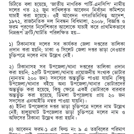
চিঠিতে বলা হয়েছে, ‘জাতীয় নাগরিক পার্টি-এনসিপি’ নামীয়
দলের গত ২২ জুন দাখিলকৃত আবেদন নির্বাচন কমিশনে
যাচাই করা হয়েছে। ওই আবেদন গণপ্রতিনিধিত্ব আদেশ,
১৯৭২, রাজনৈতিক দল নিবন্ধন বিধিমালা, ২০০৮, বিজ্ঞপ্তি ও
ফরম পূরণের নির্দেশিকার আলোকে যাচাই করে প্রাথমিকভাবে
নিম্নরূপ ত্রুটি/ঘাটতি পরিলক্ষিত হয়—
১) ঠিকানাসহ দলের সব কার্যকর জেলা দপ্তরের তালিকা
প্রদান করা হয়নি; ঢাকা ও সিলেট জেলা দপ্তর ভাড়া নেওয়ার
চুক্তিপত্রে দলের নাম উল্লেখ নেই।
২) ঠিকানাসহ সব উপজেলা/থানা দপ্তরের তালিকা প্রদান
করা হয়নি; ২৫টি উপজেলা/থানায় প্রয়োজনীয় সংখ্যক ভোটার
(ন্যূনতম ২০০ জন) সদস্যের অন্তর্ভুক্তি পাওয়া যায়নি (কিছু
উপজেলা/থানার বইয়ে অন্য উপজেলা/থানার ভোটারদের
অন্তর্ভুক্ত করা হয়েছে, কিছু ক্ষেত্রে একই ভোটারকে বারবার
অন্তর্ভুক্ত করা হয়েছে, ডিমলা উপজেলায় প্রায় ২০ জন
সদস্যের এনআইডি নম্বর পাওয়া যায়নি)।
৩) ইটনা উপজেলার দপ্তর ভাড়া চুক্তিপত্রে দলের নাম উল্লেখ
নেই; হালুয়াঘাট উপজেলার ভাড়া চুক্তিপত্রে দলের নাম ও
অফিসের ঠিকানা উল্লেখ করা হয়নি।
৪) আবেদন ফরম-১ এর ফিল্ড নং ৯ এ তহবিলের পরিমাণ