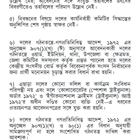
উল্লেখ নেই; আবেদনের সঙ্গে সংযুক্ত তহবিলের উৎসের
বিবরণীতেও তহবিলের পরিমাণ উল্লেখ নেই।
৫) নিবন্ধনের বিষয়ে দলের কার্যনির্বাহী কমিটির সিদ্ধান্তের
অনুলিপির শেষ পৃষ্ঠায় স্বাক্ষর নেই।
৬) দলের গঠনতন্ত্রে-গণপ্রতিনিধিত্ব আদেশ, ১৯৭২ এর
অনুচ্ছেদ ৯০৭(১)(খ) (ঈ) অনুসারে আবেদনকারী দলের
গঠনতন্ত্রে ওয়ার্ড, ইউনিয়ন, থানা, উপজেলা বা ক্ষেত্রমত,
জেলা কমিটির সদস্যগণ কর্তৃক প্রস্তুত প্যানেল হতে দলের
কেন্দ্রীয় সংসদীয় বোর্ড কর্তৃক বিবেচনাপূর্বক সংসদ নির্বাচনের
জন্য প্রার্থী মনোনয়ন চূড়ান্ত করার বিধান রাখা হয়নি।
৭) এছাড়া দলের কোনো দলিল বা কার্যক্রম সংবিধান
পরিপন্থী নয় এবং দলে ‘কোলাবোরেটর (স্পেশাল ট্রাইব্যুনাল)
অর্ডার ১৯৭২’ ও ‘ইন্টারন্যাশনাল ক্রাইমস (ট্রাইব্যুনাল) অ্যাক্ট
১৯৭২’র অধীন দণ্ডিত কোনো ব্যক্তি নেই—এ ধরনের
প্রত্যয়নপত্র আবেদনপত্রের সঙ্গে যুক্ত করা হয়নি।
৮) দলের গঠনতন্ত্র গণপ্রতিনিধিত্ব আদেশ, ১৯৭২ এর
অনুচ্ছেদ ৯০খ(১)(খ) ও ৯০(১) এর বিধান অনুযায়ী
সামঞ্জস্যপূর্ণ না হলে সংশোধিত গঠনতন্ত্র দাখিল করা
আবশ্যক।