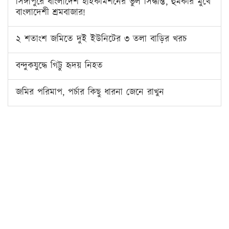
সিঙ্গাপুরে বাংলাদেশ হাইকমিশনের ভুল সিদ্ধান্ত, হুমকীর মুখে
বাংলাদেশী শ্রমবাজার!
২ শতাংশ জমিতে দুই ইউনিটের ৩ তলা বাড়ির খরচ
বন্দুকযুদ্ধে গিট্টু হৃদয় নিহত
জমির পরিমাপ, পর্চার কিছু ধারনা জেনে রাখুন