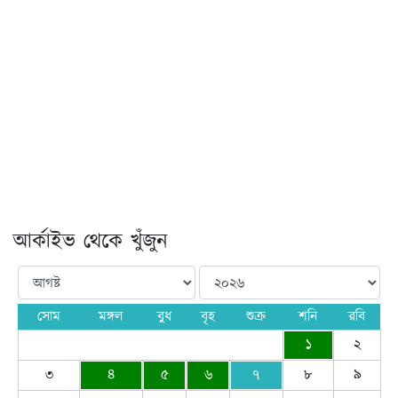
আর্কাইভ থেকে খুঁজুন
সোম
মঙ্গল
বুধ
বৃহ
শুক্র
শনি
রবি
১
২
৩
৪
৫
৬
৭
৮
৯