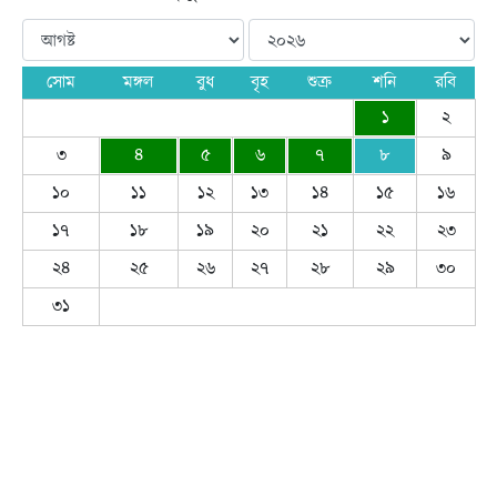
সোম
মঙ্গল
বুধ
বৃহ
শুক্র
শনি
রবি
১
২
৩
৪
৫
৬
৭
৮
৯
১০
১১
১২
১৩
১৪
১৫
১৬
১৭
১৮
১৯
২০
২১
২২
২৩
২৪
২৫
২৬
২৭
২৮
২৯
৩০
৩১