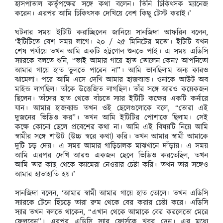
হাসপাতাল কর্তৃপক্ষের সঙ্গে কথা বলেন। তিনি চিকিৎসক ম্যানেজ
করেন। এরপর আমি চিকিৎসক দেখিয়ে বেশ কিছু টেস্ট করাই।’
ঘটনার সময় ইটিটি করাচ্ছিলেন জানিয়ে সানজিদা আফরিন বলেন,
‘ইটিটিতে বেশ সময় লাগে। ২০ / ২৫ মিনিটের মতো। ইটিটি যখন
শেষ পর্যায়ে তখন আমি একটি হট্টগোল শুনতে পাই। এ সময় এডিসি
স্যারকে বলতে শুনি, “ভাই আমার গায়ে হাত তোলেন কেন? আপনিতো
আমার গায়ে হাত তুলতে পারেন না”। আমি ভাবছিলাম অন্য কারও
ঝামেলা। পরে আমি এসে দেখি আমার হাজব্যান্ড। ওনাকে আউট অব
মাইন্ড লাগছিল। তাঁকে উত্তেজিত লাগছিল। তাঁর সঙ্গে আরও কয়েকজন
ছিলেন। তাঁদের হাত থেকে বাঁচতে স্যার ইটিটি কক্ষের একটি কর্নারে
যান। আমার হাজব্যান্ড তখন ওই ছেলেগুলোকে বলে, “তোরা এই
দুজনের ভিডিও কর”। তখন আমি ইটিটির পোশাকে ছিলাম। সেই
কক্ষে কোনো ছেলে প্রবেশের কথা না। আমি এই বিষয়টি নিয়ে আমি
স্বামীর সঙ্গে শাউট (উচ্চ স্বরে কথা) করি। তখন আমার স্বামী আমাকে
দুটি চড় দেয়। এ সময় আমার গাড়িচালক মাঝখানে দাঁড়ায়। এ সময়
আমি এরপর দেখি আরও একজন ছেলে ভিডিও করতেছিল, তখন
আমি তার কাছ থেকে ক্যামেরা নেওয়ার চেষ্টা করি। তখন তার সঙ্গেও
আমার হাতাহাতি হয়।’
সানজিদা বলেন, ‘আমার স্বামী আমার গায়ে হাত তোলে। তখন এডিসি
স্যারকে টেনে হিঁচড়ে তারা রুম থেকে বের করার চেষ্টা করে। এডিসি
স্যার তখন বলতে থাকেন, “এখান থেকে আমাকে বের করলেতো মেরে
ফেলবেন”। এরপর এডিসি স্যার ফোর্সকে খবর দেন। এর মধ্যে