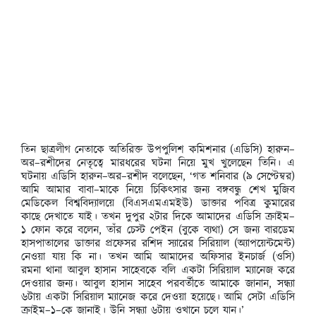
তিন ছাত্রলীগ নেতাকে অতিরিক্ত উপপুলিশ কমিশনার (এডিসি) হারুন–
অর–রশীদের নেতৃত্বে মারধরের ঘটনা নিয়ে মুখ খুলেছেন তিনি। এ
ঘটনায় এডিসি হারুন–অর–রশীদ বলেছেন, ‘গত শনিবার (৯ সেপ্টেম্বর)
আমি আমার বাবা–মাকে নিয়ে চিকিৎসার জন্য বঙ্গবন্ধু শেখ মুজিব
মেডিকেল বিশ্ববিদ্যালয়ে (বিএসএমএমইউ) ডাক্তার পবিত্র কুমারের
কাছে দেখাতে যাই। তখন দুপুর ২টার দিকে আমাদের এডিসি ক্রাইম–
১ ফোন করে বলেন, তাঁর চেস্ট পেইন (বুকে ব্যথা) সে জন্য বারডেম
হাসপাতালের ডাক্তার প্রফেসর রশিদ স্যারের সিরিয়াল (অ্যাপয়েন্টমেন্ট)
নেওয়া যায় কি না। তখন আমি আমাদের অফিসার ইনচার্জ (ওসি)
রমনা থানা আবুল হাসান সাহেবকে বলি একটা সিরিয়াল ম্যানেজ করে
দেওয়ার জন্য। আবুল হাসান সাহেব পরবর্তীতে আমাকে জানান, সন্ধ্যা
৬টায় একটা সিরিয়াল ম্যানেজ করে দেওয়া হয়েছে। আমি সেটা এডিসি
ক্রাইম–১–কে জানাই। উনি সন্ধ্যা ৬টায় ওখানে চলে যান।’