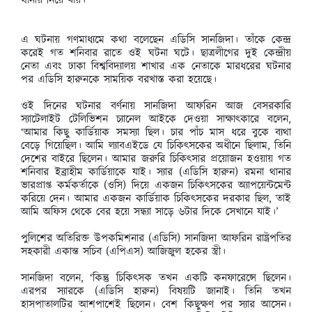
থানায় নিয়ে যায়।’
এ ঘটনায় গণমাধ্যমে কথা বলেছেন এডিসি সানজিদা। তাঁকে কেন্দ্র
করেই গত শনিবার রাতে ওই ঘটনা ঘটে। ছাত্রলীগের দুই কেন্দ্রীয়
নেতা এবং ঢাকা বিশ্ববিদ্যালয় শাখার এক নেতাকে মারধরের ঘটনার
পর এডিসি হারুনকে সাময়িক বরখাস্ত করা হয়েছে।
ওই দিনের ঘটনার বর্ণনায় সানজিদা আফরিন আজ বেসরকারি
স্যাটেলাইট টেলিভিশন চ্যানেল আইকে দেওয়া সাক্ষাৎকারে বলেন,
‘আমার কিছু কার্ডিয়াক সমস্যা ছিল। চার পাঁচ মাস ধরে বুকে ব্যথা
বেড়ে গিয়েছিল। আমি ল্যাবএইডে যে চিকিৎসকের অধীনে ছিলাম, তিনি
দেশের বাইরে ছিলেন। আমার জরুরি চিকিৎসার প্রয়োজন হওয়ায় গত
শনিবার ইব্রাহীম কার্ডিয়াকে যাই। স্যার (এডিসি হারুন) রমনা থানার
ভারপ্রাপ্ত কর্মকর্তাকে (ওসি) দিয়ে একজন চিকিৎসকের অ্যাপয়েন্টমেন্ট
করিয়ে দেন। আমার একজন কার্ডিয়াক চিকিৎসকের দরকার ছিল, তাই
আমি অফিস থেকে বের হয়ে সন্ধ্যা সাড়ে ৬টার দিকে সেখানে যাই।’
পুলিশের অতিরিক্ত উপকমিশনার (এডিসি) সানজিদা আফরিন রাষ্ট্রপতির
সহকারী একান্ত সচিব (এপিএস) আজিজুল হকের স্ত্রী।
সানজিদা বলেন, ‘কিন্তু চিকিৎসক তখন একটি কনফারেন্সে ছিলেন।
এরপর স্যারকে (এডিসি হারুন) বিষয়টি জানাই। তিনি তখন
হাসপাতালটির আশপাশেই ছিলেন। বেশ কিছুক্ষণ পর স্যার আসেন।