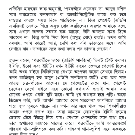
এডিসির হারুনের ভাষ্য অনুযায়ী, ‘পরবর্তীতে প্রফেসর ডা. আব্দুর রশিদ
স্যার বারডেমের কনফারেন্স বা অ্যাডমিনিস্ট্রেটিভ কাজে ব্যস্ত হয়ে
যাওয়ার কারণে সময় দিতে পারছিলেন না। কিন্তু পেশেন্ট (এডিসি
সানজিদা) সেখানে গিয়ে অসুস্থ বোধ করছিলেন। এরপর আমাকে বলে,
স্যার এখানে ডাক্তার সম্ভবত ব্যস্ত আছেন, উনি আজকে সময় দিতে
পারবেন না। কিন্তু আমি সিক ফিল (অসুস্থ বোধ) করছি। তখন আমি
বললাম, আমি কাছেই আছি, দেখি কথা বলি ডাক্তারের সঙ্গে। আমি
সেখানে যাই। ডাক্তারের সঙ্গে কথা বলার পর ডাক্তার দেখেন।’
হারুন বলেন, ‘পরবর্তীতে তাকে (এডিসি সানজিদা) তিনটি টেস্ট করান।
ইসিজি, ইকো এবং ইটিটি। যখন ইটিটি রুমের ভেতরে পেশেন্ট ছিলেন
আমি তখন বাইরে ভিজিটরেরা যেখানে অপেক্ষা করেন সেখানে ছিলাম।
তখন আজিজুল হক মামুন (এডিসি সানজিদার স্বামী) এবং তার সঙ্গে
আরও চার–পাঁচজন আসেন। সে পেশেন্টের রুমে যান, পেশেন্ট
দেখেন। দেখে বাইরে এসে কোনো কথাবার্তা ছাড়াই আমার বাম
চোখের ওপরে একটা ঘুষি মারে। আমি খুব অপ্রস্তুত হয়ে পড়ি। তাকে
জিজ্ঞেস করি, ভাই আপনি আমাকে কেন মারলেন? আপনিতো আমার
গায়ে হাত তুলতে পারেন না। তখন তার সঙ্গে থাকা অন্য শিক্ষার্থীরাও
আমার ওপরে চড়াও হয়। তারা আমাকে জোরপূর্বক ইটিটি রুমের
ভেতরে টেনে হিঁচড়ে নিয়ে যায়। সেখানে পেশেন্টের সঙ্গে কথা হয়।
তারা ওখানেও আমাকে মারধর করে। পরবর্তীতে আমি আত্মরক্ষার্থে
শাহবাগ থানা-পুলিশকে কল করি। শাহবাগ থানা-পুলিশ এসে সকলকে