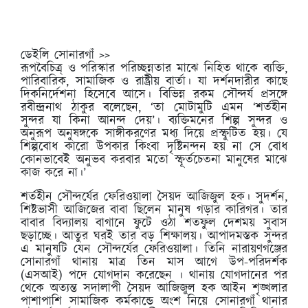
ডেইলি সোনারগাঁ >>
রূপবৈচিত্র্ ও পরিস্কার পরিচ্ছন্নতার মাঝে নিহিত থাকে ব্যক্তি,
পারিবারিক, সামাজিক ও রাষ্ট্রীয় বার্তা। যা দর্শনদারীর কাছে
দিকনির্দেশনা হিসেবে আসে। বিভিন্ন রকম সৌন্দর্য প্রসঙ্গে
রবীন্দ্রনাথ ঠাকুর বলেছেন, ‘তা মোটামুটি এমন ‘শর্তহীন
সুন্দর যা কিনা আনন্দ দেয়’। ব্যক্তিমনের শিল্প সুন্দর ও
অনুরূপ অনুষঙ্গকে সাঙ্গীকরণের মধ্য দিয়ে প্রস্ফুটিত হয়। যে
শিল্পবোধ কারো উপকার কিংবা দৃষ্টিনন্দন হয় না সে বোধ
কোনভাবেই অনুভব করবার মতো স্ফূর্তচেতনা মানুষের মাঝে
কাজ করে না।’
শর্তহীন সৌন্দর্যের ফেরিওয়ালা সৈয়দ আজিজুল হক। সুদর্শন,
শিষ্টভাসী আজিজের বাবা ছিলেন মানুষ গড়ার কারিগর। তার
বাবার বিদ্যালয় বাগানে ফুটে ওঠা শতফুল দেশময় সুবাস
ছড়াচ্ছে। আতুর ঘরই তার বড় শিক্ষালয়। আপাদমস্তক সুন্দর
এ মানুষটি যেন সৌন্দর্যের ফেরিওয়ালা। তিনি নারায়ণগঞ্জের
সোনারগাঁ থানায় মাত্র তিন মাস আগে উপ-পরিদর্শক
(এসআই) পদে যোগদান করেছেন । থানায় যোগদানের পর
থেকে অত্যন্ত সদালাপী সৈয়দ আজিজুল হক আইন শৃঙ্খলার
পাশাপাশি সামাজিক কর্মকান্ডে অংশ নিয়ে সোনারগাঁ থানার