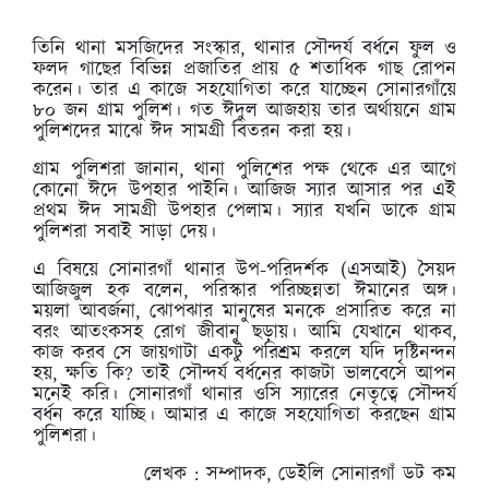
তিনি থানা মসজিদের সংস্কার, থানার সৌন্দর্য বর্ধনে ফুল ও
ফলদ গাছের বিভিন্ন প্রজাতির প্রায় ৫ শতাধিক গাছ রোপন
করেন। তার এ কাজে সহযোগিতা করে যাচ্ছেন সোনারগাঁয়ে
৮০ জন গ্রাম পুলিশ। গত ঈদুল আজহায় তার অর্থায়নে গ্রাম
পুলিশদের মাঝে ঈদ সামগ্রী বিতরন করা হয়।
গ্রাম পুলিশরা জানান, থানা পুলিশের পক্ষ থেকে এর আগে
কোনো ঈদে উপহার পাইনি। আজিজ স্যার আসার পর এই
প্রথম ঈদ সামগ্রী উপহার পেলাম। স্যার যখনি ডাকে গ্রাম
পুলিশরা সবাই সাড়া দেয়।
এ বিষয়ে সোনারগাঁ থানার উপ-পরিদর্শক (এসআই) সৈয়দ
আজিজুল হক বলেন, পরিস্কার পরিচ্ছন্নতা ঈমানের অঙ্গ।
ময়লা আবর্জনা, ঝোপঝার মানুষের মনকে প্রসারিত করে না
বরং আতংকসহ রোগ জীবানু ছড়ায়। আমি যেখানে থাকব,
কাজ করব সে জায়গাটা একটু পরিশ্রম করলে যদি দৃষ্টিনন্দন
হয়, ক্ষতি কি? তাই সৌন্দর্য বর্ধনের কাজটা ভালবেসে আপন
মনেই করি। সোনারগাঁ থানার ওসি স্যারের নেতৃত্বে সৌন্দর্য
বর্ধন করে যাচ্ছি। আমার এ কাজে সহযোগিতা করছেন গ্রাম
পুলিশরা।
লেখক : সম্পাদক, ডেইলি সোনারগাঁ ডট কম