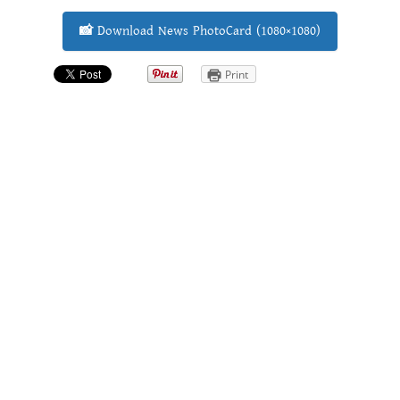
📸 Download News PhotoCard (1080×1080)
Print