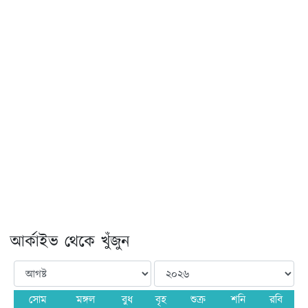
আর্কাইভ থেকে খুঁজুন
সোম
মঙ্গল
বুধ
বৃহ
শুক্র
শনি
রবি