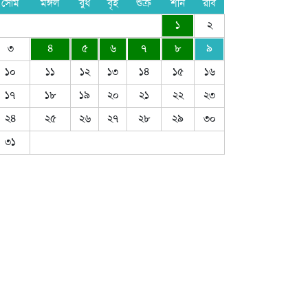
সোম
মঙ্গল
বুধ
বৃহ
শুক্র
শনি
রবি
১
২
৩
৪
৫
৬
৭
৮
৯
১০
১১
১২
১৩
১৪
১৫
১৬
১৭
১৮
১৯
২০
২১
২২
২৩
২৪
২৫
২৬
২৭
২৮
২৯
৩০
৩১