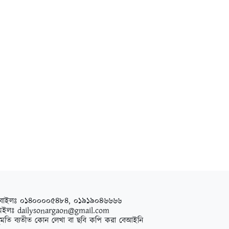
বাইলঃ ০১৪০০০০৫৪৮৪, ০১৯১৯০৪৬৬৬৬
েইলঃ
dailysonargaon@gmail.com
ুমতি ব্যতীত কোন লেখা বা ছবি কপি করা বেআইনি