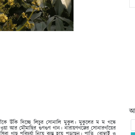
আর
াঁকে উঁকি দিচ্ছে লিচুর সোনালি মুকুল। মুকুলের ম ম গন্ধে
য়া আর মৌমাছির গুণগুণ গান। নারায়ণগঞ্জের সোনারগাঁয়ের
িরা গাছ পরিচর্যা নিয়ে ব্যস্ত হয়ে পড়ছেন। পাতি, বোম্বাই ও