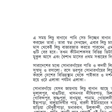
এ সময় লিচু বাগানে পানি সেচ দিচ্ছেন বাগান 
করছেন তারা। তারা স্বপ্ন দেখছেন, এবার লিচ
মাস থেকেই লিচু বাজারজাত করতে পারবেন, এম
গুটি বের হবে। তখন কীটনাশকসহ বিভিন্ন ভিটাম
মুকুল আসে এবং বৈশাখ মাসের প্রথম সপ্তাহের দি
সারাদেশের মধ্যে সোনারগাঁয়ের পাতি ও কদমী লি
সুস্বাদু ও রসালো। রসে ভরপুর সোনারগাঁয়ের ল
করলে দেশের বিভিন্নস্থান থেকে পাইকার ও দর
হয়ে ওঠে এলাকা পর্যটন এলাকা।
সোনারগাঁয়ে যেসব জায়গায় লিচু বাগান আছে তা
দুলালপুর, খাগুটিয়া, খাসনগর দীঘিরপাড়, চ
গোবিন্দপুর, কৃষ্ণপুরা, বাগমুছা, পানাম, গোয়ালদ
ইছাপাড়া, বালুয়াদিঘীর পাড়, বারদী ইউনিয়নের 
হাড়িয়া চৌধুরীপাড়া, মনারবাগ, উলুকান্দী,