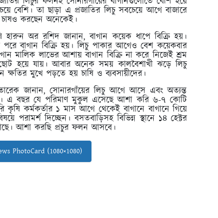
জাতির লিচুর ফলনই সোনারগাঁয়ের বাগানগুলোতে বেশি হয়ে
েয়ে বেশি। তা ছাড়া এ প্রজাতির লিচু সবচেয়ে আগে বাজারে
ুর চাষও করছেন অনেকেই।
ি হারুন অর রশিদ জানান, বাগান কয়েক ধাপে বিক্রি হয়।
 পরে বাগান বিক্রি হয়। লিচু পাকার আগেও বেশ কয়েকবার
গান মালিক লাভের আশায় বাগান বিক্রি না করে নিজেই শ্রম
ছোট হয়ে যায়। আবার অনেক সময় কালবৈশাখী ঝড়ে লিচু
খন ক্ষতির মুখে পড়তে হয় চাষি ও ব্যবসায়ীদের।
 তারেক জানান, সোনারগাঁয়ের লিচু আগে আসে এবং অত্যন্ত
েশি। এ বছর যে পরিমাণ মুকুল এসেছে আশা করি ৬-৭ কোটি
ি কৃষি কর্মকর্তার ১ মাস আগে থেকেই বাগানে বাগানে গিয়ে
ষয়ে পরামর্শ দিচ্ছেন। বসতবাড়িসহ বিভিন্ন স্থানে ১৪ হেক্টর
আছে। আশা করছি প্রচুর ফলন আসবে।
ws PhotoCard (1080×1080)