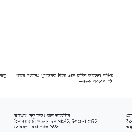
ালু
পরের সংবাদঃ পুষ্পস্তবক দিতে এসে রুমিন ফারহানা লাঞ্ছিত
—সড়ক অবরোধ
ভারপ্রাপ্ত সম্পাদকঃ আল আরেফিন
মো
ঠিকানাঃ হাজী ফজলুল হক মার্কেট, উপজেলা গেইট
ইম
সোনারগা, নারায়ণগঞ্জ ১৪৪০
অন