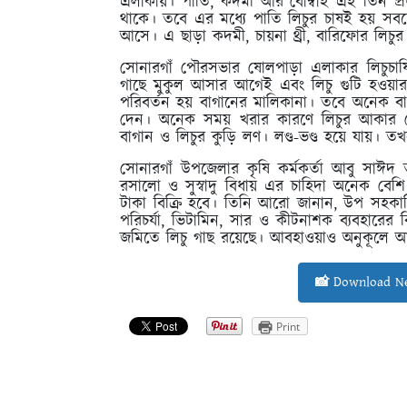
এলাকায়। পাতি, কদমী আর বোম্বাই এই তিন প্র
থাকে। তবে এর মধ্যে পাতি লিচুর চাষই হয় সবচ
আসে। এ ছাড়া কদমী, চায়না থ্রী, বারিফোর লিচ
সোনারগাঁ পৌরসভার ষোলপাড়া এলাকার লিচুচাষ
গাছে মুকুল আসার আগেই এবং লিচু গুটি হওয়ার
পরিবর্তন হয় বাগানের মালিকানা। তবে অনেক বা
দেন। অনেক সময় খরার কারণে লিচুর আকার 
বাগান ও লিচুর কুড়ি লণ। লণ্ড-ভণ্ড হয়ে যায়। ত
সোনারগাঁ উপজেলার কৃষি কর্মকর্তা আবু সাঈদ
রসালো ও সুস্বাদু বিধায় এর চাহিদা অনেক ব
টাকা বিক্রি হবে। তিনি আরো জানান, উপ সহকার
পরিচর্যা, ভিটামিন, সার ও কীটনাশক ব্যবহারের বি
জমিতে লিচু গাছ রয়েছে। আবহাওয়াও অনুকূলে 
📸 Download Ne
Print