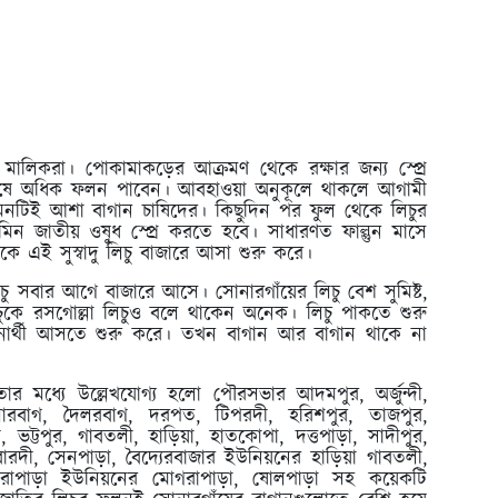
মালিকরা। পোকামাকড়ের আক্রমণ থেকে রক্ষার জন্য স্প্রে
ু চাষে অধিক ফলন পাবেন। আবহাওয়া অনুকূলে থাকলে আগামী
নটিই আশা বাগান চাষিদের। কিছুদিন পর ফুল থেকে লিচুর
িন জাতীয় ওষুধ স্প্রে করতে হবে। সাধারণত ফাল্গুন মাসে
কে এই সুস্বাদু লিচু বাজারে আসা শুরু করে।
চু সবার আগে বাজারে আসে। সোনারগাঁয়ের লিচু বেশ সুমিষ্ট,
িচুকে রসগোল্লা লিচুও বলে থাকেন অনেক। লিচু পাকতে শুরু
্শনার্থী আসতে শুরু করে। তখন বাগান আর বাগান থাকে না
র মধ্যে উল্লেখযোগ্য হলো পৌরসভার আদমপুর, অর্জুন্দী,
িলারবাগ, দৈলরবাগ, দরপত, টিপরদী, হরিশপুর, তাজপুর,
ী, ভট্টপুর, গাবতলী, হাড়িয়া, হাতকোপা, দত্তপাড়া, সাদীপুর,
বারদী, সেনপাড়া, বৈদ্যেরবাজার ইউনিয়নের হাড়িয়া গাবতলী,
 মোগরাপাড়া ইউনিয়নের মোগরাপাড়া, ষোলপাড়া সহ কয়েকটি