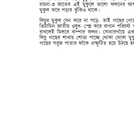
চায়না-৩ জাতের এই মুকুলে ভালো ফলনের আশা
মুকুল ঝরে পড়ার ঝুঁকিও থাকে।
লিচুর মুকুল যেন ঝরে না পড়ে- তাই গাছের গোড়
ভিটামিন জাতীয় ওষুধ- স্প্রে করে বাগান পরিচর্যা
রাখলেই মিলবে বাম্পার ফলন। সোনারগাঁয়ে এক
লিচু গাছের শাখায় শোভা পাচ্ছে থোকা থোকা মুকুল
গাছের সবুজ পাতার ফাঁকে প্রস্ফূটিত হয়ে উঠছে 