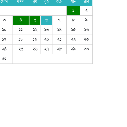
সোম
মঙ্গল
বুধ
বৃহ
শুক্র
শনি
রবি
১
২
৩
৪
৫
৬
৭
৮
৯
১০
১১
১২
১৩
১৪
১৫
১৬
১৭
১৮
১৯
২০
২১
২২
২৩
২৪
২৫
২৬
২৭
২৮
২৯
৩০
৩১