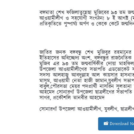
বঙ্গমাতা শেখ ফজিলাতুন্নেছা মুজিবের ৯৩ তম জন্ম
আওয়ামীলীগ ও সহযোগী সংগঠন! ৮ ই আগষ্ট (মঙ্গ
প্রতিকৃতিতে পুষ্পার্ঘ্য অর্পণ ও কেকে কেটে জন্
জাতির জনক বঙ্গবন্ধু শেখ মুজিবুর রহমানের স
ইতিহাসের অবিচ্ছেদ্য অংশ, বঙ্গবন্ধুর রাজনৈতি
মুজিব এর ৯৩ তম জন্মবার্ষিকীর দোয়া মাহফিল ও 
উপজেলা আওয়ামীলীগের সভাপতি এডভোকেট সা
সদস্য আলহাজ্ব আবদুল্লাহ আল কায়সার হাসনাত
মাসুম, আওয়ামী নেতা হাজী জামান,যুবলীগ সভাপ
বাবুল,পৌরসভা মেয়র পদপ্রার্থী নাসরিন সুলতা
আহমেদ সোনারগাঁ উপজেলা ছাত্রলীগের সভাপতি
সাগর, প্রকৌশলি তানবীর আহমেদ
সোনারগাঁ উপজেলা আওয়ামীলীগ, যুবলীগ, ছাত্রলী
📸 Download Ne