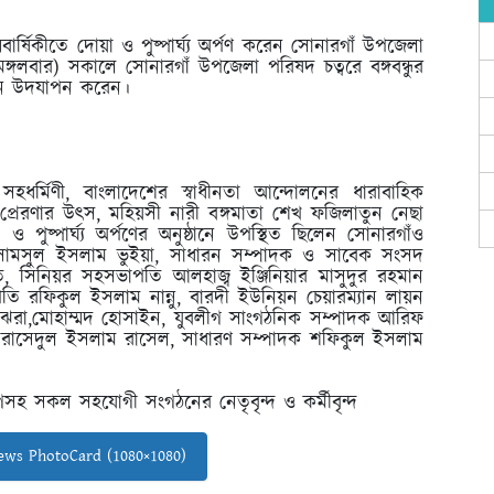
বার্ষিকীতে দোয়া ও পুষ্পার্ঘ্য অর্পণ করেন সোনারগাঁ উপজেলা
লবার) সকালে সোনারগাঁ উপজেলা পরিষদ চত্বরে বঙ্গবন্ধুর
মদিন উদযাপন করেন।
হধর্মিণী, বাংলাদেশের স্বাধীনতা আন্দোলনের ধারাবাহিক
ক প্রেরণার উৎস, মহিয়সী নারী বঙ্গমাতা শেখ ফজিলাতুন নেছা
পুষ্পার্ঘ্য অর্পণের অনুষ্ঠানে উপস্থিত ছিলেন সোনারগাঁও
মসুল ইসলাম ভুইয়া, সাধারন সম্পাদক ও সাবেক সংসদ
, সিনিয়র সহসভাপতি আলহাজ্ব ইঞ্জিনিয়ার মাসুদুর রহমান
তি রফিকুল ইসলাম নান্নু, বারদী ইউনিয়ন চেয়ারম্যান লায়ন
না ঝরা,মোহাম্মদ হোসাইন, যুবলীগ সাংগঠনিক সম্পাদক আরিফ
 রাসেদুল ইসলাম রাসেল, সাধারণ সম্পাদক শফিকুল ইসলাম
গসহ সকল সহযোগী সংগঠনের নেতৃবৃন্দ ও কর্মীবৃন্দ
ws PhotoCard (1080×1080)