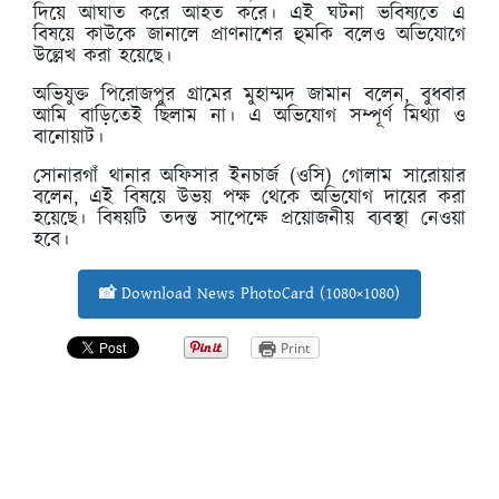
দিয়ে আঘাত করে আহত করে। এই ঘটনা ভবিষ্যতে এ
বিষয়ে কাউকে জানালে প্রাণনাশের হুমকি বলেও অভিযোগে
উল্লেখ করা হয়েছে।
অভিযুক্ত পিরোজপুর গ্রামের মুহাম্মদ জামান বলেন, বুধবার
আমি বাড়িতেই ছিলাম না। এ অভিযোগ সম্পূর্ণ মিথ্যা ও
বানোয়াট।
সোনারগাঁ থানার অফিসার ইনচার্জ (ওসি) গোলাম সারোয়ার
বলেন, এই বিষয়ে উভয় পক্ষ থেকে অভিযোগ দায়ের করা
হয়েছে। বিষয়টি তদন্ত সাপেক্ষে প্রয়োজনীয় ব্যবস্থা নেওয়া
হবে।
📸 Download News PhotoCard (1080×1080)
Print