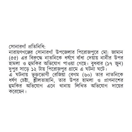
সোনারগাঁ প্রতিনিধি:
নারায়ণগঞ্জের সোনারগাঁ উপজেলার পিরোজপুরে মো: জামান
(৫৫) এর বিরুদ্ধে নাতনিকে ধর্ষণে বাঁধা দেয়ায় নানীর উপর
হামলা ও হুমকির অভিযোগ পাওয়া গেছে। বুধবার (১৭ জুন)
দুপুর সাড়ে ১২ টায় পিরোজপুর গ্রামে এ ঘটনা ঘটে।
এ ঘটনায় ভূক্তভোগী রেজিয়া বেগম (৬০) তার নাতনিকে
ধর্ষণ চেষ্টা, শ্লীলতাহানি, তার উপর হামলা ও প্রাণনাশের
হুমকির অভিযোগ এনে থানায় লিখিত অভিযোগ দায়ের
করেছেন।