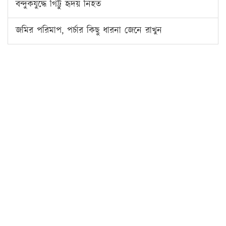
বন্দুকযুদ্ধে গিট্টু হৃদয় নিহত
জমির পরিমাপ, পর্চার কিছু ধারনা জেনে রাখুন