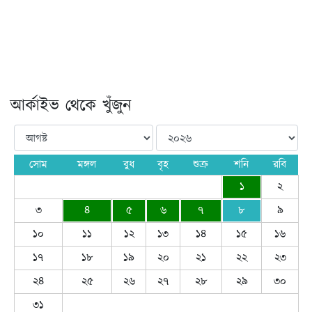
আর্কাইভ থেকে খুঁজুন
সোম
মঙ্গল
বুধ
বৃহ
শুক্র
শনি
রবি
১
২
৩
৪
৫
৬
৭
৮
৯
১০
১১
১২
১৩
১৪
১৫
১৬
১৭
১৮
১৯
২০
২১
২২
২৩
২৪
২৫
২৬
২৭
২৮
২৯
৩০
৩১