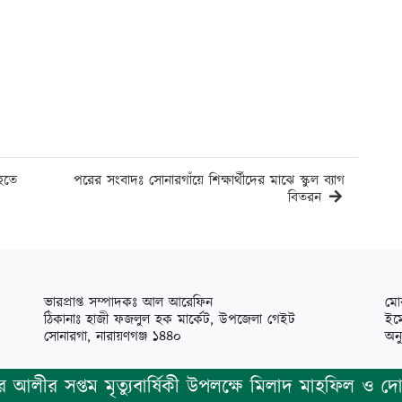
হতে
পরের সংবাদঃ সোনারগাঁয়ে শিক্ষার্থীদের মাঝে স্কুল ব্যাগ
বিতরন
ভারপ্রাপ্ত সম্পাদকঃ আল আরেফিন
মো
ঠিকানাঃ হাজী ফজলুল হক মার্কেট, উপজেলা গেইট
ইম
সোনারগা, নারায়ণগঞ্জ ১৪৪০
অন
 সপ্তম মৃত্যুবার্ষিকী উপলক্ষে মিলাদ মাহফিল ও দোয়া।