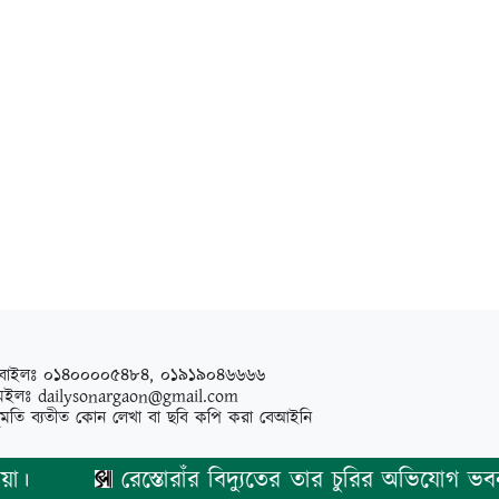
বাইলঃ ০১৪০০০০৫৪৮৪, ০১৯১৯০৪৬৬৬৬
েইলঃ
dailysonargaon@gmail.com
ুমতি ব্যতীত কোন লেখা বা ছবি কপি করা বেআইনি
রেস্তোরাঁর বিদ্যুতের তার চুরির অভিযোগ ভবন মাল