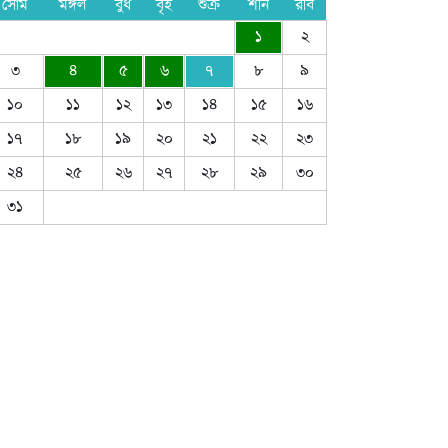
সোম
মঙ্গল
বুধ
বৃহ
শুক্র
শনি
রবি
১
২
৩
৪
৫
৬
৭
৮
৯
১০
১১
১২
১৩
১৪
১৫
১৬
১৭
১৮
১৯
২০
২১
২২
২৩
২৪
২৫
২৬
২৭
২৮
২৯
৩০
৩১