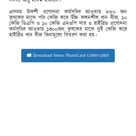
সদস্য আবু নাঈম ইকবাল।
এসময় উফশী প্রণোদনা কর্মসূচির আওতায় ৮৮০ জন
কৃষকের মাঝে পাঁচ কেজি করে উচ্চ ফলনশীল ধান বীজ, ১০
কেজি ডিএপি ও ১০ কেজি এমওপি সার ও হাইব্রিড প্রণোদনা
কর্মসূচির আওতায় ১৩০০জন কৃষকের মাঝে দুই কেজি করে
হাইব্রিড ধান বীজ বিনামূল্যে বিতরণ করা হয়।
📸 Download News PhotoCard (1080×1080)