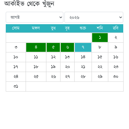
আর্কাইভ থেকে খুঁজুন
সোম
মঙ্গল
বুধ
বৃহ
শুক্র
শনি
রবি
১
২
৩
৪
৫
৬
৭
৮
৯
১০
১১
১২
১৩
১৪
১৫
১৬
১৭
১৮
১৯
২০
২১
২২
২৩
২৪
২৫
২৬
২৭
২৮
২৯
৩০
৩১