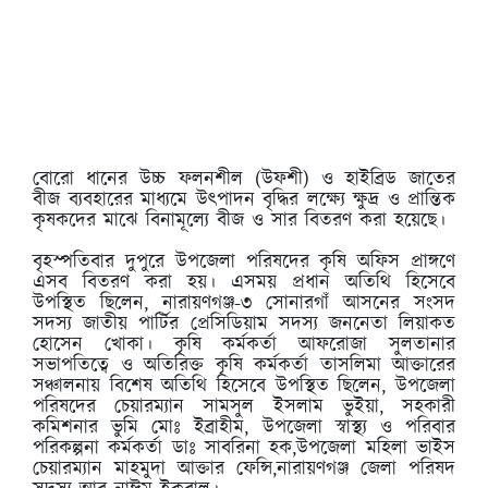
বোরো ধানের উচ্চ ফলনশীল (উফশী) ও হাইব্রিড জাতের
বীজ ব্যবহারের মাধ্যমে উৎপাদন বৃদ্ধির লক্ষ্যে ক্ষুদ্র ও প্রান্তিক
কৃষকদের মাঝে বিনামূল্যে বীজ ও সার বিতরণ করা হয়েছে।
বৃহস্পতিবার দুপুরে উপজেলা পরিষদের কৃষি অফিস প্রাঙ্গণে
এসব বিতরণ করা হয়। এসময় প্রধান অতিথি হিসেবে
উপস্থিত ছিলেন, নারায়ণগঞ্জ-৩ সোনারগাঁ আসনের সংসদ
সদস্য জাতীয় পার্টির প্রেসিডিয়াম সদস্য জননেতা লিয়াকত
হোসেন খোকা। কৃষি কর্মকর্তা আফরোজা সুলতানার
সভাপতিত্বে ও অতিরিক্ত কৃষি কর্মকর্তা তাসলিমা আক্তারের
সঞ্চালনায় বিশেষ অতিথি হিসেবে উপস্থিত ছিলেন, উপজেলা
পরিষদের চেয়ারম্যান সামসুল ইসলাম ভুইয়া, সহকারী
কমিশনার ভুমি মোঃ ইব্রাহীম, উপজেলা স্বাস্থ্য ও পরিবার
পরিকল্পনা কর্মকর্তা ডাঃ সাবরিনা হক,উপজেলা মহিলা ভাইস
চেয়ারম্যান মাহমুদা আক্তার ফেন্সি,নারায়ণগঞ্জ জেলা পরিষদ