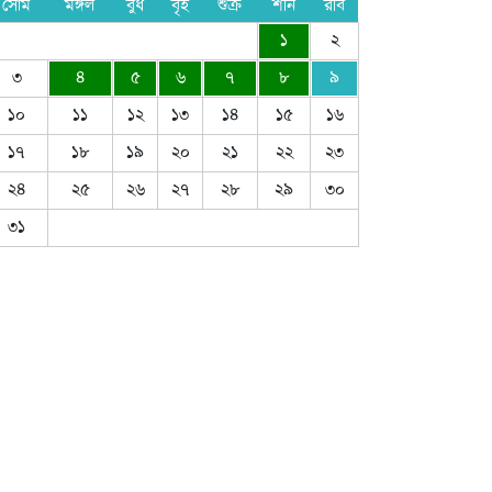
সোম
মঙ্গল
বুধ
বৃহ
শুক্র
শনি
রবি
১
২
৩
৪
৫
৬
৭
৮
৯
১০
১১
১২
১৩
১৪
১৫
১৬
১৭
১৮
১৯
২০
২১
২২
২৩
২৪
২৫
২৬
২৭
২৮
২৯
৩০
৩১