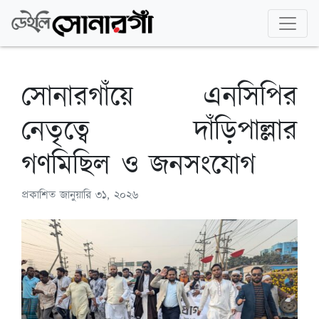
সোনারগাঁয়ে এনসিপির
নেতৃত্বে দাঁড়িপাল্লার
গণমিছিল ও জনসংযোগ
প্রকাশিত
জানুয়ারি ৩১, ২০২৬