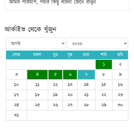
জমির পরিমাপ, পর্চার কিছু ধারনা জেনে রাখুন
আর্কাইভ থেকে খুঁজুন
সোম
মঙ্গল
বুধ
বৃহ
শুক্র
শনি
রবি
১
২
৩
৪
৫
৬
৭
৮
৯
১০
১১
১২
১৩
১৪
১৫
১৬
১৭
১৮
১৯
২০
২১
২২
২৩
২৪
২৫
২৬
২৭
২৮
২৯
৩০
৩১