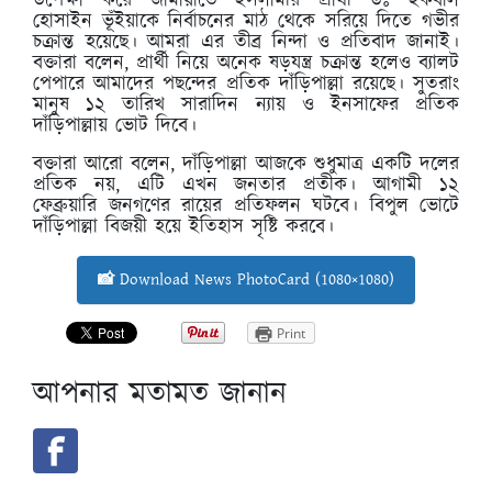
উপেক্ষা করে জামায়াতে ইসলামীর প্রার্থী ডঃ ইকবাল
হোসাইন ভূঁইয়াকে নির্বাচনের মাঠ থেকে সরিয়ে দিতে গভীর
চক্রান্ত হয়েছে। আমরা এর তীব্র নিন্দা ও প্রতিবাদ জানাই।
বক্তারা বলেন, প্রার্থী নিয়ে অনেক ষড়যন্ত্র চক্রান্ত হলেও ব্যালট
পেপারে আমাদের পছন্দের প্রতিক দাঁড়িপাল্লা রয়েছে। সুতরাং
মানুষ ১২ তারিখ সারাদিন ন্যায় ও ইনসাফের প্রতিক
দাঁড়িপাল্লায় ভোট দিবে।
বক্তারা আরো বলেন, দাঁড়িপাল্লা আজকে শুধুমাত্র একটি দলের
প্রতিক নয়, এটি এখন জনতার প্রতীক। আগামী ১২
ফেব্রুয়ারি জনগণের রায়ের প্রতিফলন ঘটবে। বিপুল ভোটে
দাঁড়িপাল্লা বিজয়ী হয়ে ইতিহাস সৃষ্টি করবে।
📸 Download News PhotoCard (1080×1080)
Print
আপনার মতামত জানান