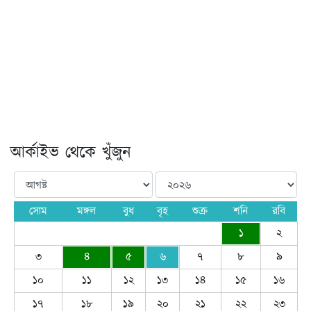
আর্কাইভ থেকে খুঁজুন
সোম
মঙ্গল
বুধ
বৃহ
শুক্র
শনি
রবি
১
২
৩
৪
৫
৬
৭
৮
৯
১০
১১
১২
১৩
১৪
১৫
১৬
১৭
১৮
১৯
২০
২১
২২
২৩