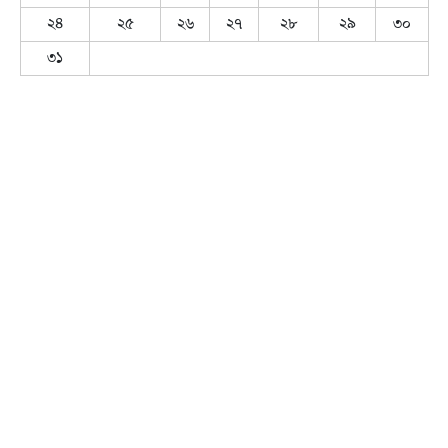
২৪
২৫
২৬
২৭
২৮
২৯
৩০
৩১