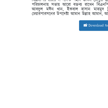
বিএনপির প্রচার সম্পাদক শহীদ উদ্দিন চৌধুরী
পরিচালনায় সভায় আরো বক্তব্য রাখেন বিএনপির স
আবদুল মঈন খান, ইকবাল হাসান মাহমুদ টুকু,
চেয়ারপারসনের উপদেষ্টা আমান উল্লাহ আমান, আব
📸 Download Ne