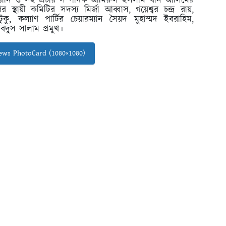
 এ্যানি ও সহ প্রচার সম্পাদক আমিরুল ইসলাম খান আলিমের
্থায়ী কমিটির সদস্য মির্জা আব্বাস, গয়েশ্বর চন্দ্র রায়,
 কল্যাণ পার্টির চেয়ারম্যান সৈয়দ মুহাম্মদ ইবরাহিম,
দুস সালাম প্রমুখ।
ws PhotoCard (1080×1080)