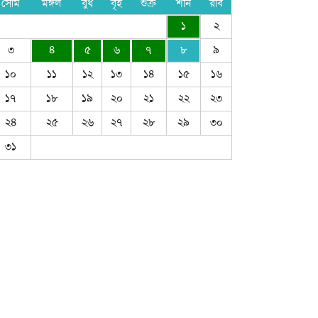
সোম
মঙ্গল
বুধ
বৃহ
শুক্র
শনি
রবি
১
২
৩
৪
৫
৬
৭
৮
৯
১০
১১
১২
১৩
১৪
১৫
১৬
১৭
১৮
১৯
২০
২১
২২
২৩
২৪
২৫
২৬
২৭
২৮
২৯
৩০
৩১