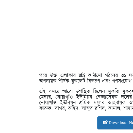
পরে উক্ত এলাকায় রাষ্ট্র কাঠামো গঠনের ৩
অগ্রনায়ক শীর্ষক বুকলেট বিতরণ এবং গণসংযোগ
এই সময়ে আরো উপস্থিত ছিলেন মুফতি মুকবু
মেম্বার, নোয়াগাঁও ইউনিয়ন স্বেচ্ছাসেবক দলের
নোয়াগাঁও ইউনিয়ন শ্রমিক দলের আহবায়ক আল
ফারুক, সাগর, অহিদ, আব্দুর রশিদ, কামাল, শাহাবু
📸 Download Ne