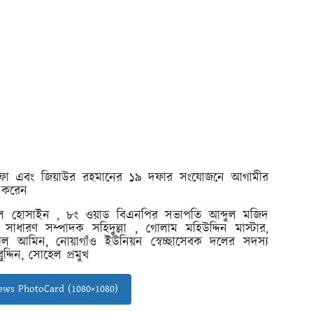
১ দফা এবং জিয়াউর রহমানের ১৯ দফার সংযোজনে আগামীর
 করেন
ল হোসাইন , ৮ং ওয়াড বিএনপির সভাপতি আব্দুল মজিদ
 সাধারণ সম্পাদক সহিদুল্লা , গোলাম মহিউদ্দিন মাস্টার,
 আমিন, নোয়াগাঁও ইউনিয়ন স্বেচ্ছাসেবক দলের সদস্য
দ্দিন, সোহেল প্রমুখ
ws PhotoCard (1080×1080)