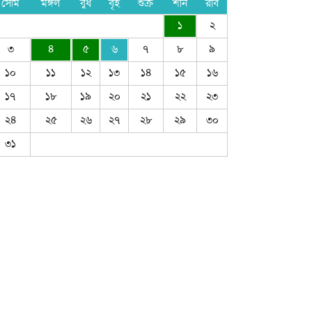
সোম
মঙ্গল
বুধ
বৃহ
শুক্র
শনি
রবি
১
২
৩
৪
৫
৬
৭
৮
৯
১০
১১
১২
১৩
১৪
১৫
১৬
১৭
১৮
১৯
২০
২১
২২
২৩
২৪
২৫
২৬
২৭
২৮
২৯
৩০
৩১