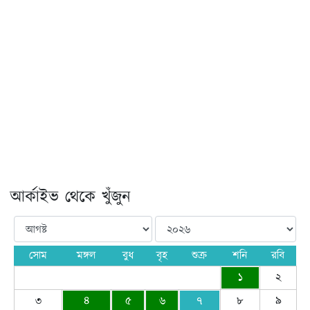
আর্কাইভ থেকে খুঁজুন
সোম
মঙ্গল
বুধ
বৃহ
শুক্র
শনি
রবি
১
২
৩
৪
৫
৬
৭
৮
৯