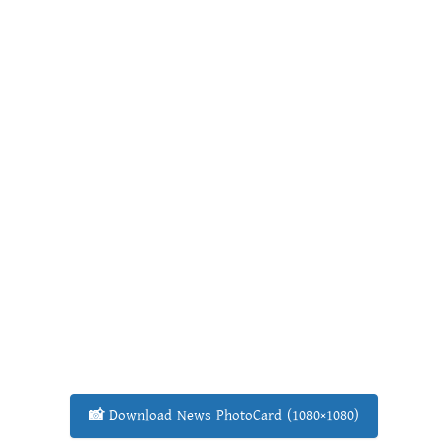
📸 Download News PhotoCard (1080×1080)