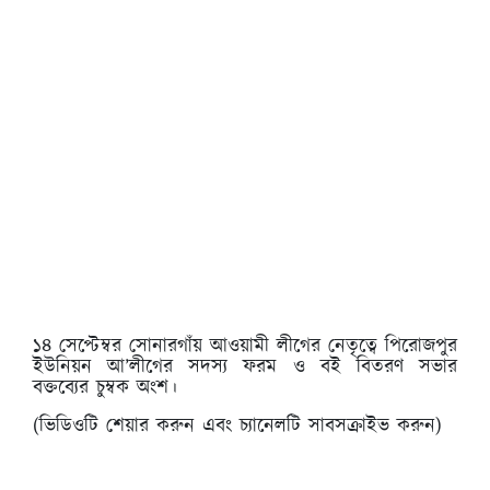
১৪ সেপ্টেম্বর সোনারগাঁয় আওয়ামী লীগের নেতৃত্বে পিরোজপুর
ইউনিয়ন আ’লীগের সদস্য ফরম ও বই বিতরণ সভার
বক্তব্যের চুম্বক অংশ।
(ভিডিওটি শেয়ার করুন এবং চ্যানেলটি সাবসক্রাইভ করুন)