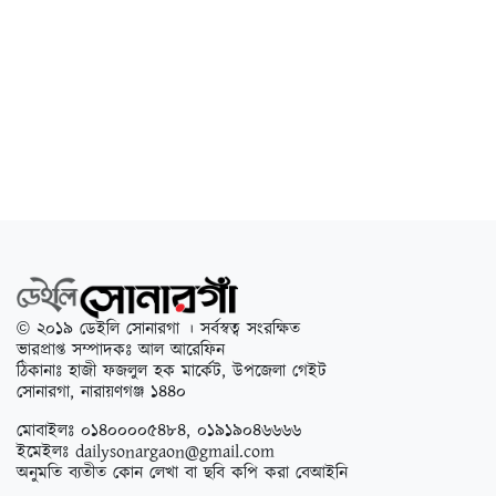
© ২০১৯ ডেইলি সোনারগা । সর্বস্বত্ব সংরক্ষিত
ভারপ্রাপ্ত সম্পাদকঃ আল আরেফিন
ঠিকানাঃ হাজী ফজলুল হক মার্কেট, উপজেলা গেইট
সোনারগা, নারায়ণগঞ্জ ১৪৪০
মোবাইলঃ ০১৪০০০০৫৪৮৪, ০১৯১৯০৪৬৬৬৬
ইমেইলঃ
dailysonargaon@gmail.com
অনুমতি ব্যতীত কোন লেখা বা ছবি কপি করা বেআইনি