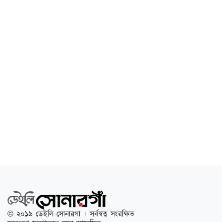
© ২০১৯ ডেইলি সোনারগা । সর্বস্বত্ব সংরক্ষিত