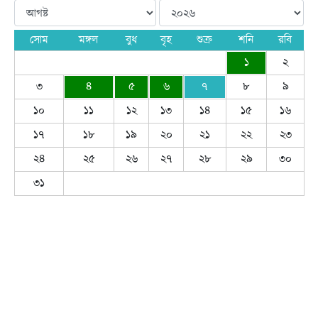
সোম
মঙ্গল
বুধ
বৃহ
শুক্র
শনি
রবি
১
২
৩
৪
৫
৬
৭
৮
৯
১০
১১
১২
১৩
১৪
১৫
১৬
১৭
১৮
১৯
২০
২১
২২
২৩
২৪
২৫
২৬
২৭
২৮
২৯
৩০
৩১