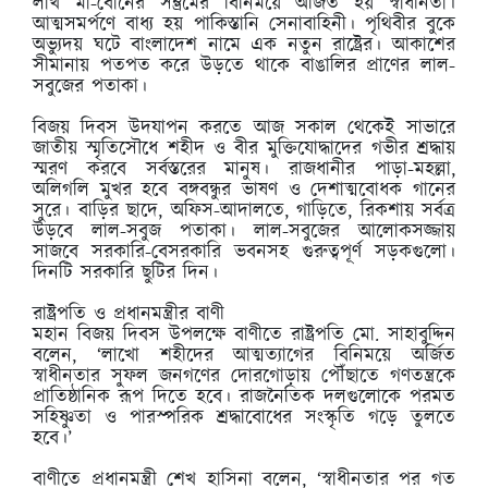
লাখ মা-বোনের সম্ভ্রমের বিনিময়ে অর্জিত হয় স্বাধীনতা।
আত্মসমর্পণে বাধ্য হয় পাকিস্তানি সেনাবাহিনী। পৃথিবীর বুকে
অভ্যুদয় ঘটে বাংলাদেশ নামে এক নতুন রাষ্ট্রের। আকাশের
সীমানায় পতপত করে উড়তে থাকে বাঙালির প্রাণের লাল-
সবুজের পতাকা।
বিজয় দিবস উদযাপন করতে আজ সকাল থেকেই সাভারে
জাতীয় স্মৃতিসৌধে শহীদ ও বীর মুক্তিযোদ্ধাদের গভীর শ্রদ্ধায়
স্মরণ করবে সর্বস্তরের মানুষ। রাজধানীর পাড়া-মহল্লা,
অলিগলি মুখর হবে বঙ্গবন্ধুর ভাষণ ও দেশাত্মবোধক গানের
সুরে। বাড়ির ছাদে, অফিস-আদালতে, গাড়িতে, রিকশায় সর্বত্র
উড়বে লাল-সবুজ পতাকা। লাল-সবুজের আলোকসজ্জায়
সাজবে সরকারি-বেসরকারি ভবনসহ গুরুত্বপূর্ণ সড়কগুলো।
দিনটি সরকারি ছুটির দিন।
রাষ্ট্রপতি ও প্রধানমন্ত্রীর বাণী
মহান বিজয় দিবস উপলক্ষে বাণীতে রাষ্ট্রপতি মো. সাহাবুদ্দিন
বলেন, ‘লাখো শহীদের আত্মত্যাগের বিনিময়ে অর্জিত
স্বাধীনতার সুফল জনগণের দোরগোড়ায় পৌঁছাতে গণতন্ত্রকে
প্রাতিষ্ঠানিক রূপ দিতে হবে। রাজনৈতিক দলগুলোকে পরমত
সহিষ্ণুতা ও পারস্পরিক শ্রদ্ধাবোধের সংস্কৃতি গড়ে তুলতে
হবে।’
বাণীতে প্রধানমন্ত্রী শেখ হাসিনা বলেন, ‘স্বাধীনতার পর গত