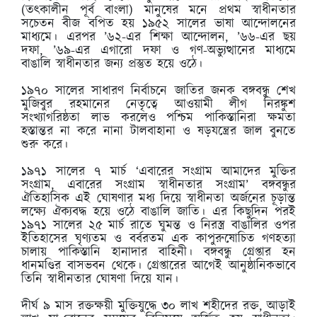
(তত্কালীন পূর্ব বাংলা) মানুষের মনে প্রথম স্বাধীনতার
সচেতন বীজ বপিত হয় ১৯৫২ সালের ভাষা আন্দোলনের
মাধ্যমে। এরপর ’৬২-এর শিক্ষা আন্দোলন, ’৬৬-এর ছয়
দফা, ’৬৯-এর এগারো দফা ও গণ-অভ্যুত্থানের মাধ্যমে
বাঙালি স্বাধীনতার জন্য প্রস্তুত হয়ে ওঠে।
১৯৭০ সালের সাধারণ নির্বাচনে জাতির জনক বঙ্গবন্ধু শেখ
মুজিবুর রহমানের নেতৃত্বে আওয়ামী লীগ নিরঙ্কুশ
সংখ্যাগরিষ্ঠতা লাভ করলেও পশ্চিম পাকিস্তানিরা ক্ষমতা
হস্তান্তর না করে নানা টালবাহানা ও ষড়যন্ত্রের জাল বুনতে
শুরু করে।
১৯৭১ সালের ৭ মার্চ ‘এবারের সংগ্রাম আমাদের মুক্তির
সংগ্রাম, এবারের সংগ্রাম স্বাধীনতার সংগ্রাম’ বঙ্গবন্ধুর
ঐতিহাসিক এই ঘোষণার মধ্য দিয়ে স্বাধীনতা অর্জনের চূড়ান্ত
লক্ষ্যে ঐক্যবদ্ধ হয়ে ওঠে বাঙালি জাতি। এর কিছুদিন পরই
১৯৭১ সালের ২৫ মার্চ রাতে ঘুমন্ত ও নিরস্ত্র বাঙালির ওপর
ইতিহাসের ঘৃণ্যতম ও বর্বরতম এক কাপুরুষোচিত গণহত্যা
চালায় পাকিস্তানি হানাদার বাহিনী। বঙ্গবন্ধু গ্রেপ্তার হন
ধানমণ্ডির বাসভবন থেকে। গ্রেপ্তারের আগেই আনুষ্ঠানিকভাবে
তিনি স্বাধীনতার ঘোষণা দিয়ে যান।
দীর্ঘ ৯ মাস রক্তক্ষয়ী মুক্তিযুদ্ধে ৩০ লাখ শহীদের রক্ত, আড়াই