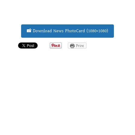
📸 Download News PhotoCard (1080×1080)
Print