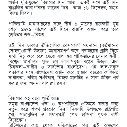
অর্জন মুক্তিযুদ্ধের বিজয়ের দিন আজ। একই সঙ্গে এই দিন
বাঙালির আত্মপরিচয় লাভের দিন। আজ ১৬ ডিসেম্বর, মহান
বিজয় দিবস।
পাকিস্তানি হানাদারদের সঙ্গে দীর্ঘ ৯ মাসের রক্তক্ষয়ী যুদ্ধ
শেষে ১৯৭১ সালের এই দিনে বাঙালি অর্জন করে তার
শ্রেষ্ঠতম শব্দ—বিজয়।
ওই দিন ঢাকার ঐতিহাসিক রেসকোর্স ময়দানে (বর্তমানের
সোহরাওয়ার্দী উদ্যান) আত্মসমপর্ণ করে পরাজয়ের গ্লানি নিয়ে
মাথা নিচু করে চলে যেতে বাধ্য হয় পাকিস্তানের সেনাবাহিনী।
বিশ্বের মানচিত্রে যুক্ত হয় লাল-সবুজ রঙের উজ্জ্বল এক
চিত্রকলা—স্বাধীন ও সার্বভৌম বাংলাদেশ। এই লাল-সবুজ
পতাকার সঙ্গে বাংলাদেশ অর্জন করে হাজার বছরের কাঙ্ক্ষিত
স্বাধীনতা, পবিত্র সংবিধান, নিজস্ব মানচিত্র ও সারা জীবন গর্ব
করার জন্য অনন্য সাধারণ রসদ।
বিজয়ের ৫২ বছর পূর্তি আজ।
সমৃদ্ধ বাংলাদেশ গড়া ও অপশক্তিকে প্রতিহত করার জন্য
নতুন করে শপথ গ্রহণের দিন। দিবসটি উপলক্ষে রাষ্ট্রপতি
মো. সাহাবুদ্দিন ও প্রধানমন্ত্রী শেখ হাসিনা পৃথক বাণী
দিয়েছেন।
ব্রিটিশদের কাছ থেকে মুক্তিলাভের পর এই অঞ্চলের