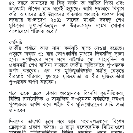
৫২ বছরে আমাদের যা কিছু অর্জন তা জাতির পিতা এবং
আওয়ামী লীগের হাত ধরেই হয়েছে। আমি দৃঢ়ভাবে বিশ্বাস
করি, আমাদের এই উন্নয়নের গতিধারা অব্যাহত থাকলে বিশ্ব
দরবারে বাংলাদেশ ২০৪১ সালের মধ্যেই বঙ্গবন্ধু শেখ
মুজিবের ক্ষুধা-দারিদ্র্যমুক্ত ও উন্নত-সমৃদ্ধ স্বপ্নের সোনার
বাংলাদেশে পরিণত হবে।’
কর্মসূচি
জাতীয় পর্যায়ে আজ নানা কর্মসূচি হাতে নেওয়া হয়েছে।
প্রত্যুষে ঢাকায় ৩১ বার তোপধ্বনির মাধ্যমে দিবসটির সূচনা
হবে। সূর্যোদয়ের সঙ্গে সঙ্গে রাষ্ট্রপতি মো. সাহাবুদ্দিন ও
প্রধানমন্ত্রী শেখ হাসিনা সাভারে জাতীয় স্মৃতিসৌধে পুষ্পস্তবক
অর্পণ করবেন। এর পর মুক্তিযুদ্ধবিষয়ক মন্ত্রীর নেতৃত্বে
বীরশ্রেষ্ঠ পরিবার, যুদ্ধাহত মুক্তিযোদ্ধা ও বীর মুক্তিযোদ্ধারা
পুষ্পস্তবক অর্পণ করবেন।
পরে একে একে ঢাকায় অবস্থানরত বিদেশি কূটনীতিকরা,
বিভিন্ন রাজনৈতিক ও সামাজিক সংগঠনসহ সর্বস্তরের জনগণ
পুস্পস্তবক অর্পণ করে শহীদ বীর মুক্তিযোদ্ধাদের প্রতি শ্রদ্ধা
জানাবেন।
দিবসের তাত্পর্য তুলে ধরে আজ সংবাদপত্রগুলো বিশেষ
ক্রোড়পত্র প্রকাশ করছে। এ ছাড়া ইলেকট্রনিক মিডিয়াগুলো