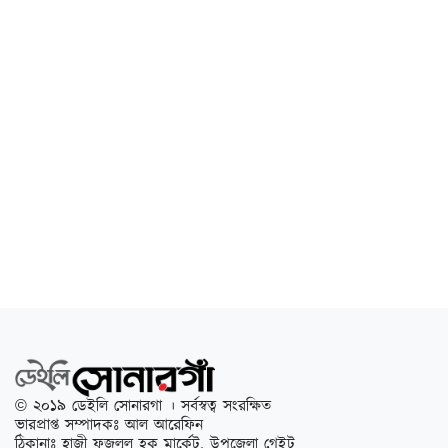
© ২০১৯ ডেইলি সোনারগা । সর্বস্বত্ব সংরক্ষিত
ভারপ্রাপ্ত সম্পাদকঃ আল আরেফিন
ঠিকানাঃ হাজী ফজলুল হক মার্কেট, উপজেলা গেইট