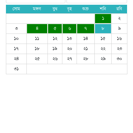
সোম
মঙ্গল
বুধ
বৃহ
শুক্র
শনি
রবি
১
২
৩
৪
৫
৬
৭
৮
৯
১০
১১
১২
১৩
১৪
১৫
১৬
১৭
১৮
১৯
২০
২১
২২
২৩
২৪
২৫
২৬
২৭
২৮
২৯
৩০
৩১