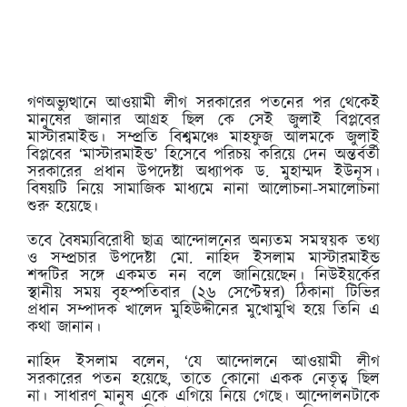
গণঅভ্যুত্থানে আওয়ামী লীগ সরকারের পতনের পর থেকেই
মানুষের জানার আগ্রহ ছিল কে সেই জুলাই বিপ্লবের
মাস্টারমাইন্ড। সম্প্রতি বিশ্বমঞ্চে মাহফুজ আলমকে জুলাই
বিপ্লবের ‘মাস্টারমাইন্ড’ হিসেবে পরিচয় করিয়ে দেন অন্তর্বর্তী
সরকারের প্রধান উপদেষ্টা অধ্যাপক ড. মুহাম্মদ ইউনূস।
বিষয়টি নিয়ে সামাজিক মাধ্যমে নানা আলোচনা-সমালোচনা
শুরু হয়েছে।
তবে বৈষম্যবিরোধী ছাত্র আন্দোলনের অন্যতম সমন্বয়ক তথ্য
ও সম্প্রচার উপদেষ্টা মো. নাহিদ ইসলাম মাস্টারমাইন্ড
শব্দটির সঙ্গে একমত নন বলে জানিয়েছেন। নিউইয়র্কের
স্থানীয় সময় বৃহস্পতিবার (২৬ সেপ্টেম্বর) ঠিকানা টিভির
প্রধান সম্পাদক খালেদ মুহিউদ্দীনের মুখোমুখি হয়ে তিনি এ
কথা জানান।
নাহিদ ইসলাম বলেন, ‘যে আন্দোলনে আওয়ামী লীগ
সরকারের পতন হয়েছে, তাতে কোনো একক নেতৃত্ব ছিল
না। সাধারণ মানুষ একে এগিয়ে নিয়ে গেছে। আন্দোলনটাকে