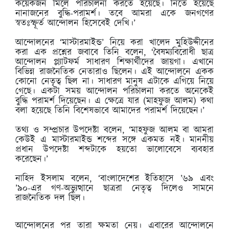
কয়েকজন মিলে পরিচালনা করতে হয়েছে। নিতে হয়েছে
নানাজনের বুদ্ধি-পরামর্শ। তবে আমরা একে জনগণের
স্বতঃস্ফূর্ত আন্দোলন হিসেবেই দেখি।’
আন্দোলনের ‘মাস্টারমাইন্ড’ নিয়ে করা খালেদ মুহিউদ্দীনের
করা এক প্রশ্নের জবাবে তিনি বলেন, ‘বৈষম্যবিরোধী ছাত্র
আন্দোলন প্ল্যাটফর্ম সাধারণ শিক্ষার্থীদের জায়গা। এখানে
বিভিন্ন রাজনৈতিক নেতারাও ছিলেন। এই আন্দোলনে একক
কোনো নেতৃত্ব ছিল না। সাধারণ মানুষ এটাকে এগিয়ে নিয়ে
গেছে। একটা সময় আন্দোলন পরিচালনা করতে অনেকেই
বুদ্ধি পরামর্শ দিয়েছেন। এ ক্ষেত্রে যার (মাহফুজ আলম) কথা
বলা হয়েছে তিনি বিশেষভাবে আমাদের পরামর্শ দিয়েছেন।’
তথ্য ও সম্প্রচার উপদেষ্টা বলেন, ‘মাহফুজ আলম বা আমরা
কেউই এ মাস্টারমাইন্ড শব্দের সঙ্গে একমত নই। মাননীয়
প্রধান উপদেষ্টা শব্দটাকে হয়তো ভালোবেসে ব্যবহার
করেছেন।’
নাহিদ ইসলাম বলেন, ‘বাংলাদেশের ইতিহাসে ’৬৯ এবং
’৯০-এর গণ-অভ্যুত্থানে ছাত্ররা নেতৃত্ব দিলেও সামনে
রাজনৈতিক দল ছিল।
আন্দোলনের পর তারা ক্ষমতা নেয়। এবারের আন্দোলনে