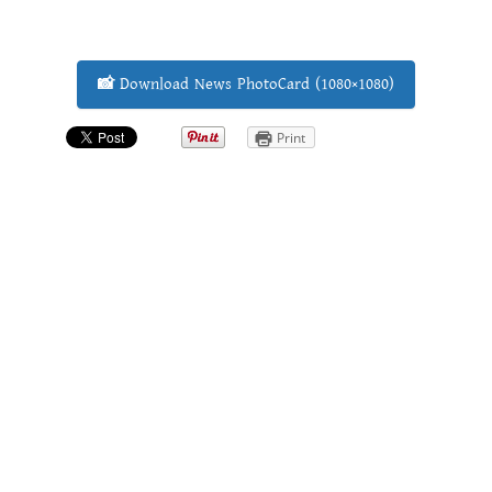
📸 Download News PhotoCard (1080×1080)
Print