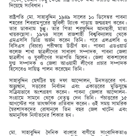
পাবেন, তেমনি কিছু ক্ষেত্রে রাষ্ট্রপতিকে ক্ষমা করারও অধিকার
দিয়েছে সংবিধান।
রাষ্ট্রপতি মো. সাহাবুদ্দিন ১৯৪৯ সালের ১০ ডিসেম্বর পাবনা
শহরের শিবরামপুরের জুবিলী ট্যাংক পাড়ায় জন্মগ্রহণ করেন।
তার ডাকনাম চুপ্পু। তার পিতা শরফুদ্দিন আনছারী, মাতা
খায়রুন্নেসা। ১৯৭৪ সালে রাজশাহী বিশ্ববিদ্যালয় থেকে
এমএসসি ডিগ্রি অর্জন করেন তিনি। পরে এলএলবি ও
বিসিএস (বিচার) পরীক্ষায় উত্তীর্ণ হন। পাবনা এডওয়ার্ড
কলেজ শাখা ছাত্রলীগের সাধারণ সম্পাদক, পাবনা জেলা
ছাত্রলীগ ও যুবলীগের সভাপতি ছিলেন। জেলা বাকশালের
যুগ্ম সম্পাদক ও জেলা আওয়ামী লীগের প্রচার সম্পাদক
হিসেবেও দায়িত্ব পালন করেছেন তিনি।
সাহাবুদ্দিন ছেষট্টির ছয় দফা আন্দোলন, উনসত্তরের গণ-
অভ্যুত্থান, সত্তরের নির্বাচন এবং একাত্তরের মুক্তিযুদ্ধে
সক্রিয়ভাবে অংশগ্রহণ করেন। পাবনা জেলার আন্দোলন-
সংগ্রামে সামনে থেকে নেতৃত্ব দেন তিনি। পঁচাত্তরের ১৫
আগস্টের পর তাৎক্ষণিক প্রতিবাদ করেন। ওই সময় সামরিক
স্বৈরশাসকদের রোষানলে তিন বছর জেল খাটেন এবং
অমানুষিক নির্যাতনের শিকার হন।
মো. সাহাবুদ্দিন দৈনিক বাংলার বাণীতে সাংবাদিকতাও