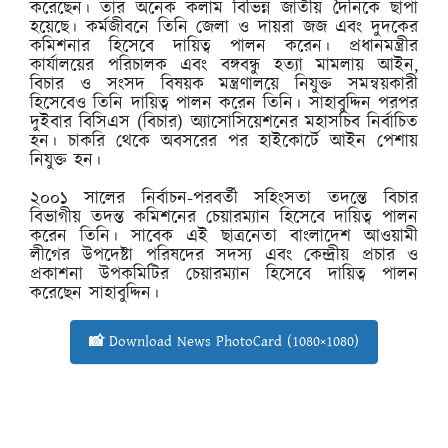
করেছেন। তার অনেক কলাম বিভিন্ন জাতীয় দৈনিকে ছাপা
হয়েছে। কর্মজীবনে তিনি জেলা ও দায়রা জজ এবং দুদকের
কমিশনার হিসেবে দায়িত্ব পালন করেন। প্রধানমন্ত্রীর
কার্যালয়ের পরিচালক এবং বঙ্গবন্ধু হত্যা মামলায় আইন,
বিচার ও সংসদ বিষয়ক মন্ত্রণালয়ে নিযুক্ত সমন্বয়কারী
হিসেবেও তিনি দায়িত্ব পালন করেন তিনি। সাহাবুদ্দিন পরপর
দুইবার বিসিএস (বিচার) অ্যাসোসিয়েশনের মহাসচিব নির্বাচিত
হন। চাকরি থেকে অবসরের পর হাইকোর্টে আইন পেশায়
নিযুক্ত হন।
২০০১ সালের নির্বাচন-পরবর্তী সহিংসতা তদন্তে বিচার
বিভাগীয় তদন্ত কমিশনের চেয়ারম্যান হিসেবে দায়িত্ব পালন
করেন তিনি। সাবেক এই ছাত্রনেতা বাংলাদেশ আওয়ামী
লীগের উপদেষ্টা পরিষদের সদস্য এবং কেন্দ্রীয় প্রচার ও
প্রকাশনা উপকমিটির চেয়ারম্যান হিসেবে দায়িত্ব পালন
করেছেন সাহাবুদ্দিন।
📸 Download News PhotoCard (1080×1080)