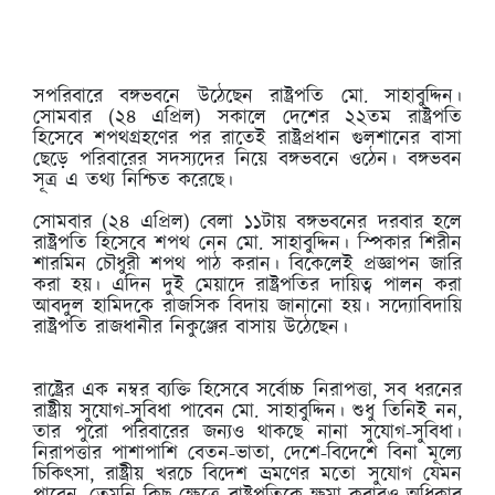
সপরিবারে বঙ্গভবনে উঠেছেন রাষ্ট্রপতি মো. সাহাবুদ্দিন।
সোমবার (২৪ এপ্রিল) সকালে দেশের ২২তম রাষ্ট্রপতি
হিসেবে শপথগ্রহণের পর রাতেই রাষ্ট্রপ্রধান গুলশানের বাসা
ছেড়ে পরিবারের সদস্যদের নিয়ে বঙ্গভবনে ওঠেন। বঙ্গভবন
সূত্র এ তথ্য নিশ্চিত করেছে।
সোমবার (২৪ এপ্রিল) বেলা ১১টায় বঙ্গভবনের দরবার হলে
রাষ্ট্রপতি হিসেবে শপথ নেন মো. সাহাবুদ্দিন। স্পিকার শিরীন
শারমিন চৌধুরী শপথ পাঠ করান। বিকেলেই প্রজ্ঞাপন জারি
করা হয়। এদিন দুই মেয়াদে রাষ্ট্রপতির দায়িত্ব পালন করা
আবদুল হামিদকে রাজসিক বিদায় জানানো হয়। সদ্যোবিদায়ি
রাষ্ট্রপতি রাজধানীর নিকুঞ্জের বাসায় উঠেছেন।
রাষ্ট্রের এক নম্বর ব্যক্তি হিসেবে সর্বোচ্চ নিরাপত্তা, সব ধরনের
রাষ্ট্রীয় সুযোগ-সুবিধা পাবেন মো. সাহাবুদ্দিন। শুধু তিনিই নন,
তার পুরো পরিবারের জন্যও থাকছে নানা সুযোগ-সুবিধা।
নিরাপত্তার পাশাপাশি বেতন-ভাতা, দেশে-বিদেশে বিনা মূল্যে
চিকিৎসা, রাষ্ট্রীয় খরচে বিদেশ ভ্রমণের মতো সুযোগ যেমন