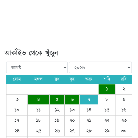
আর্কাইভ থেকে খুঁজুন
সোম
মঙ্গল
বুধ
বৃহ
শুক্র
শনি
রবি
১
২
৩
৪
৫
৬
৭
৮
৯
১০
১১
১২
১৩
১৪
১৫
১৬
১৭
১৮
১৯
২০
২১
২২
২৩
২৪
২৫
২৬
২৭
২৮
২৯
৩০