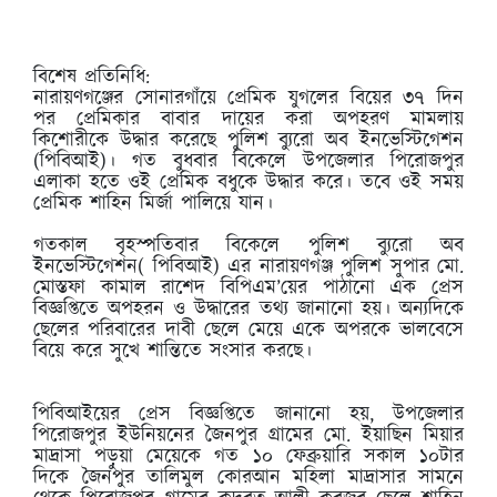
বিশেষ প্রতিনিধি:
নারায়ণগঞ্জের সোনারগাঁয়ে প্রেমিক যুগলের বিয়ের ৩৭ দিন
পর প্রেমিকার বাবার দায়ের করা অপহরণ মামলায়
কিশোরীকে উদ্ধার করেছে পুলিশ ব্যুরো অব ইনভেস্টিগেশন
(পিবিআই)। গত বুধবার বিকেলে উপজেলার পিরোজপুর
এলাকা হতে ওই প্রেমিক বধুকে উদ্ধার করে। তবে ওই সময়
প্রেমিক শাহিন মির্জা পালিয়ে যান।
গতকাল বৃহস্পতিবার বিকেলে পুলিশ ব্যুরো অব
ইনভেস্টিগেশন( পিবিআই) এর নারায়ণগঞ্জ পুলিশ সুপার মো.
মোস্তফা কামাল রাশেদ বিপিএম’য়ের পাঠানো এক প্রেস
বিজ্ঞপ্তিতে অপহরন ও উদ্ধারের তথ্য জানানো হয়। অন্যদিকে
ছেলের পরিবারের দাবী ছেলে মেয়ে একে অপরকে ভালবেসে
বিয়ে করে সুখে শান্তিতে সংসার করছে।
পিবিআইয়ের প্রেস বিজ্ঞপ্তিতে জানানো হয়, উপজেলার
পিরোজপুর ইউনিয়নের জৈনপুর গ্রামের মো. ইয়াছিন মিয়ার
মাদ্রাসা পড়ুয়া মেয়েকে গত ১০ ফেব্রুয়ারি সকাল ১০টার
দিকে জৈনপুর তালিমুল কোরআন মহিলা মাদ্রাসার সামনে