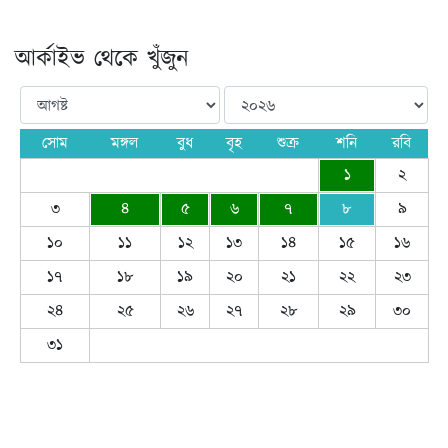
আর্কাইভ থেকে খুঁজুন
সোম
মঙ্গল
বুধ
বৃহ
শুক্র
শনি
রবি
১
২
৩
৪
৫
৬
৭
৮
৯
১০
১১
১২
১৩
১৪
১৫
১৬
১৭
১৮
১৯
২০
২১
২২
২৩
২৪
২৫
২৬
২৭
২৮
২৯
৩০
৩১