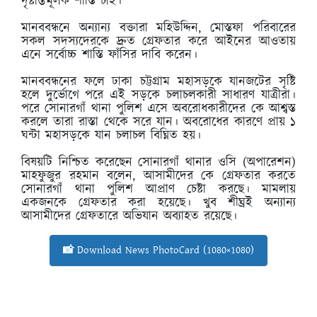
দৃষ্টান্তমূলক শাস্তি চাই।
মানববন্ধনে অন্যান্য বক্তারা মহিউদ্দিন, মোস্তফা পরিবারের
সকল সদস্যদেরকে দ্রুত গ্রেফতার করে আইনের আওতায়
এনে সর্বোচ্চ শাস্তি ফাঁসির দাবি করেন।
মানববন্ধনের ফলে ঢাকা চট্টগ্রাম মহাসড়কে যানজটের সৃষ্টি
হলে দুর্ভোগে পরে এই সড়কে চলাচলকারী সাধারণ যাত্রীরা।
পরে সোনারগাঁ থানা পুলিশ এসে অবরোধকারীদের কে আশ্বস্ত
করলে তারা রাস্তা থেকে সরে যান। অবরোধের কারণে প্রায় ১
ঘন্টা মহাসড়কে যান চলাচল বিঘ্নিত হয়।
বিষয়টি নিশ্চিত করেছেন সোনারগাঁ থানার ওসি (অপারেশন)
মাহফুজুর রহমান বলেন, আসামীদের কে গ্রেফতার করতে
সোনারগাঁ থানা পুলিশ আপ্রাণ চেষ্টা করছে। মামলায়
একজনকে গ্রেফতার করা হয়েছে। খুব শীঘ্রই অন্যান্য
আসামীদের গ্রেফতারে অভিযান অব্যাহত রয়েছে।
📸 Download News PhotoCard (1080×1080)