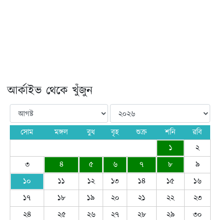
আর্কাইভ থেকে খুঁজুন
সোম
মঙ্গল
বুধ
বৃহ
শুক্র
শনি
রবি
১
২
৩
৪
৫
৬
৭
৮
৯
১০
১১
১২
১৩
১৪
১৫
১৬
১৭
১৮
১৯
২০
২১
২২
২৩
২৪
২৫
২৬
২৭
২৮
২৯
৩০