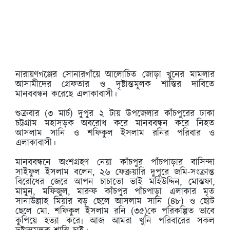
নারায়ণগঞ্জের সোনারগাঁয়ে আলোচিত জোড়া খুনের মামলার
আসামীদের গ্রেফতার ও দৃষ্টান্তমূলক শাস্তির দাবিতে
মানববন্ধন করেছে এলাকাবাসী।
শুক্রবার (৩ মার্চ) দুপুর ২ টায় উপজেলার কাঁচপুরের ঢাকা
চট্টগ্রাম মহাসড়ক অবরোধ করে মানববন্ধন করে নিহত
আসলাম সানি ও শফিকুল ইসলাম রনির পরিবার ও
এলাকাবাসী।
মানববন্ধনে অংশগ্রহণ নেয়া কাঁচপুর পাঁচপাড়ার বাসিন্দা
সাইফুল ইসলাম বলেন, ২৬ ফেব্রুয়ারি দুপুরে জমি-সংক্রান্ত
বিরোধের জেরে আপন চাচাতো ভাই মহিউদ্দিন, মোস্তফা,
মামুন, মফিজুল, মারুফ কাঁচপুর পাঁচপাড়া এলাকার মৃত
সানাউল্লাহ মিয়ার বড় ছেলে আসলাম সানি (৪৮) ও ছোট
ছেলে মো. শফিকুল ইসলাম রনি (৩৫)কে পরিকল্পিত ভাবে
কুপিয়ে হত্যা করে৷ আজ আমরা খুনি পরিবারের সকল