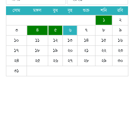
সোম
মঙ্গল
বুধ
বৃহ
শুক্র
শনি
রবি
১
২
৩
৪
৫
৬
৭
৮
৯
১০
১১
১২
১৩
১৪
১৫
১৬
১৭
১৮
১৯
২০
২১
২২
২৩
২৪
২৫
২৬
২৭
২৮
২৯
৩০
৩১