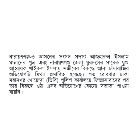
নারায়ণগঞ্জ-৩ আসনের সংসদ সদস্য আজহারুল ইসলাম
মান্নানের পুত্র এবং নারায়ণগঞ্জ জেলা যুবদলের সাবেক যুগ্ম
আহ্বায়ক খাইরুল ইসলাম সজীবের বিরুদ্ধে আনা চাঁদাবাজির
অভিযোগটি মিথ্যা প্রমাণিত হয়েছে। গত রোববার ঢাকা
মহানগর গোয়েন্দা (ডিবি) পুলিশ কার্যালয়ে জিজ্ঞাসাবাদের পর
তার বিরুদ্ধে ওঠা এসব অভিযোগের কোনো সত্যতা পাওয়া
যায়নি।