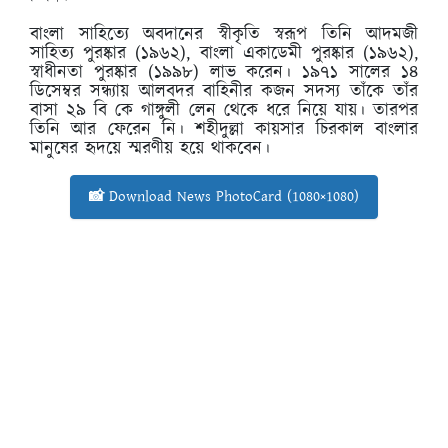
বাংলা সাহিত্যে অবদানের স্বীকৃতি স্বরূপ তিনি আদমজী
সাহিত্য পুরষ্কার (১৯৬২), বাংলা একাডেমী পুরষ্কার (১৯৬২),
স্বাধীনতা পুরষ্কার (১৯৯৮) লাভ করেন। ১৯৭১ সালের ১৪
ডিসেম্বর সন্ধ্যায় আলবদর বাহিনীর কজন সদস্য তাঁকে তাঁর
বাসা ২৯ বি কে গাঙ্গুলী লেন থেকে ধরে নিয়ে যায়। তারপর
তিনি আর ফেরেন নি। শহীদুল্লা কায়সার চিরকাল বাংলার
মানুষের হৃদয়ে স্মরণীয় হয়ে থাকবেন।
📸 Download News PhotoCard (1080×1080)