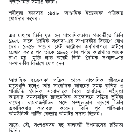
পড়াশোনার সমাপ্তি ঘটান।
শহীদুল্লা কায়সার ১৯৫৬ ‘সাপ্তাহিক ইত্তেফাক’ পত্রিকায়
যোগদান করেন।
এর মাধ্যমে তিনি যুক্ত হন সাংবাদিকতায়। পরবর্তীতে তিনি
১৯৫৮ সালে ‘দৈনিক সংবাদ’-এর সম্পাদকীয় বিভাগে যোগ
দেন। ১৯৫৮ সালের ১৪ই অক্টোবর জননিরাপত্তা আইনে
গ্রেপ্তার করার পর তাঁকে ১৯৬২ সাল পর্যন্ত কারাগারে আটক
রাখা হয়। মুক্তি লাভ করেই তিনি ‘দৈনিক সংবাদ’-এর
সম্পাদকীয় বিভাগে যোগ দেন।
‘সাপ্তাহিক ইত্তেফাক’ পত্রিকা থেকে সাংবাদিক জীবনের
হাতেখড়ি হলেও তাঁর সাংবাদিক জীবনের সমস্ত কৃতিত্ব ও
পরিচিতি ‘দৈনিক সংবাদ’-কে ঘিরে আবর্তিত। শহীদুল্লা
কায়সার সমসাময়িক রাজনৈতিক আন্দোলনে সক্রিয় ভূমিকা
রাখেন। বামরাজনীতির সঙ্গে সম্পৃক্ততার কারণে তিনি
একাধিকবার কারাবরণ করেন। তিনি পূর্ব পাকিস্তান
কমিউনিস্ট পার্টির কেন্দ্রীয় কমিটির সদস্য ছিলেন।
সারেং বৌ, সংশপ্তকসহ বহু কালজয়ী উপন্যাসের রচিয়তা
তিনি।