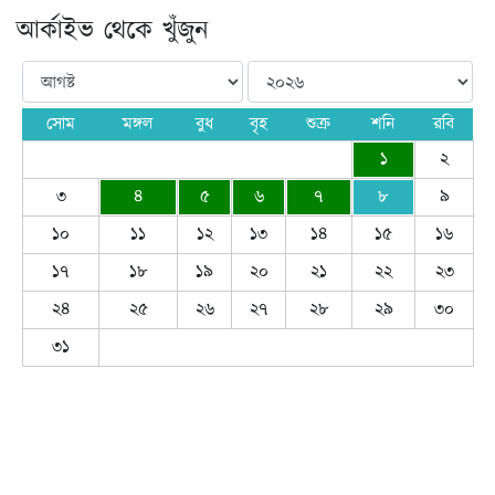
আর্কাইভ থেকে খুঁজুন
সোম
মঙ্গল
বুধ
বৃহ
শুক্র
শনি
রবি
১
২
৩
৪
৫
৬
৭
৮
৯
১০
১১
১২
১৩
১৪
১৫
১৬
১৭
১৮
১৯
২০
২১
২২
২৩
২৪
২৫
২৬
২৭
২৮
২৯
৩০
৩১